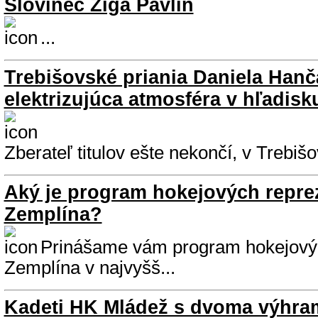
Slovinec Žiga Pavlin
...
Trebišovské priania Daniela Hančák
elektrizujúca atmosféra v hľadisk
Zberateľ titulov ešte nekončí, v Trebišo
Aký je program hokejových repre
Zemplína?
Prinášame vám program hokejový
Zemplína v najvyšš...
Kadeti HK Mládež s dvoma výhra