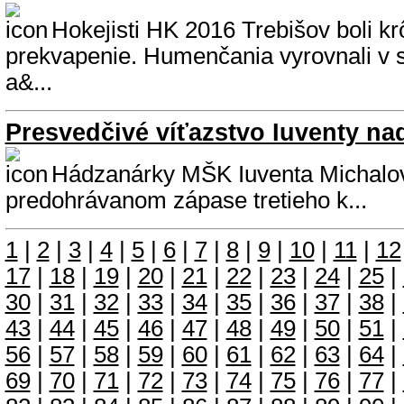
Hokejisti HK 2016 Trebišov boli kr
prekvapenie. Humenčania vyrovnali v
a&...
Presvedčivé víťazstvo Iuventy 
Hádzanárky MŠK Iuventa Michalovc
predohrávanom zápase tretieho k...
1
|
2
|
3
|
4
|
5
|
6
|
7
|
8
|
9
|
10
|
11
|
12
17
|
18
|
19
|
20
|
21
|
22
|
23
|
24
|
25
|
30
|
31
|
32
|
33
|
34
|
35
|
36
|
37
|
38
|
43
|
44
|
45
|
46
|
47
|
48
|
49
|
50
|
51
|
56
|
57
|
58
|
59
|
60
|
61
|
62
|
63
|
64
|
69
|
70
|
71
|
72
|
73
|
74
|
75
|
76
|
77
|