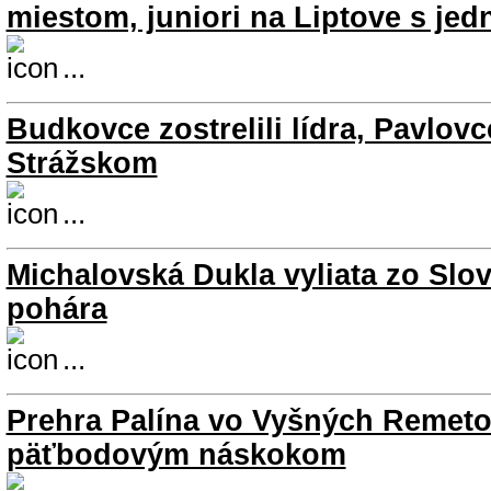
miestom, juniori na Liptove s je
...
Budkovce zostrelili lídra, Pavlovc
Strážskom
...
Michalovská Dukla vyliata zo Sl
pohára
...
Prehra Palína vo Vyšných Remeto
päťbodovým náskokom