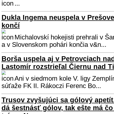
...
Dukla Ingema neuspela v Prešove
končí
Michalovskí hokejisti prehrali v Šar
a v Slovenskom pohári končia v&n...
Borša uspela aj v Petrovciach n
Lastomír rozstrieľal Čiernu nad T
Ani v siedmom kole V. ligy Zemplín
súťaže FK II. Rákoczi Ferenc Bo...
Trusov zvyšujúci sa gólový apetít.
dá šestnásť gólov, tak ešte má čo