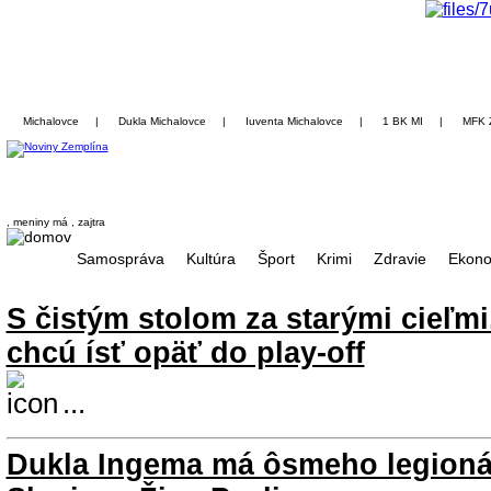
Michalovce
|
Dukla Michalovce
|
Iuventa Michalovce
|
1 BK MI
|
MFK 
, meniny má
, zajtra
Samospráva
Kultúra
Šport
Krimi
Zdravie
Ekono
S čistým stolom za starými cieľm
chcú ísť opäť do play-off
...
Dukla Ingema má ôsmeho legioná