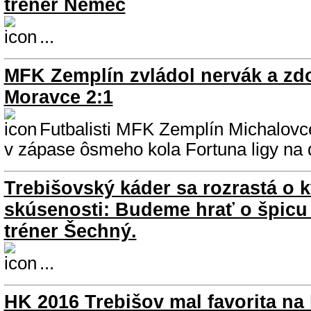
tréner Nemec
...
MFK Zemplín zvládol nervák a zdo
Moravce 2:1
Futbalisti MFK Zemplín Michalovce
v zápase ôsmeho kola Fortuna ligy na
Trebišovský káder sa rozrastá o k
skúsenosti: Budeme hrať o špicu 
tréner Šechný.
...
HK 2016 Trebišov mal favorita na 