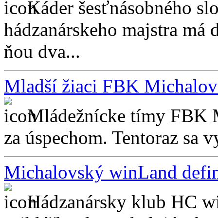
Káder šesťnásobného sl
hádzanárskeho majstra má dr
ňou dva...
Mladší žiaci FBK Michalov
Mládežnícke tímy FBK M
za úspechom. Tentoraz sa vyti
Michalovský winLand defin
Hádzanársky klub HC wi