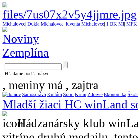
Michalovce
|
Dukla Michalovce
|
Iuventa Michalovce
|
1 BK MI
|
MFK 
Hľadanie poďľa názvu
, meniny má
, zajtra
Samospráva
Kultúra
Šport
Krimi
Zdravie
Ekonomika
Škol
Mladší žiaci HC winLand s
Hádzanársky klub winLa
vitríne druhú medailu, tent