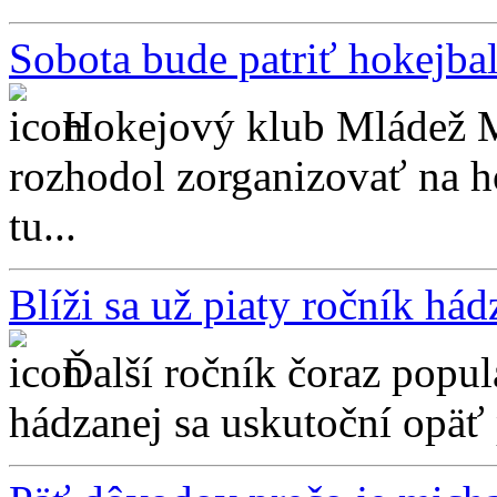
Sobota bude patriť hokejba
Hokejový klub Mládež Mi
rozhodol zorganizovať na 
tu...
Blíži sa už piaty ročník há
Ďalší ročník čoraz popul
hádzanej sa uskutoční opäť 