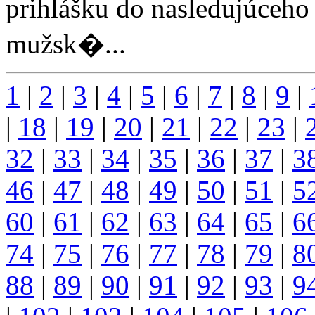
prihlášku do nasledujúceho 
mužsk�...
1
|
2
|
3
|
4
|
5
|
6
|
7
|
8
|
9
|
|
18
|
19
|
20
|
21
|
22
|
23
|
32
|
33
|
34
|
35
|
36
|
37
|
3
46
|
47
|
48
|
49
|
50
|
51
|
5
60
|
61
|
62
|
63
|
64
|
65
|
6
74
|
75
|
76
|
77
|
78
|
79
|
8
88
|
89
|
90
|
91
|
92
|
93
|
9