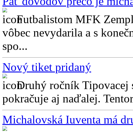
Päť dôvodov prečo je micha
Futbalistom MFK Zemplí
vôbec nevydarila a s kone
spo...
Nový tiket pridaný
Druhý ročník Tipovacej
pokračuje aj naďalej. Tentor
Michalovská Iuventa má dr