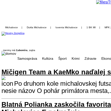
Michalovce
|
Dukla Michalovce
|
Iuventa Michalovce
|
1 BK MI
|
MFK 
, meniny má
Ľubomíra
, zajtra
Samospráva
Kultúra
Šport
Krimi
Zdravie
Ekono
Mičigen Team a KaeMko naďalej s
Po druhom kole michalovskej futsal
nesie názov O pohár primátora mesta,.
Blatná Polianka zaskočila favorita