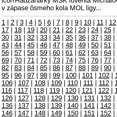
Hádzanárky MŠK Iuventa Michalovc
v zápase ôsmeho kola MOL ligy...
1
|
2
|
3
|
4
|
5
|
6
|
7
|
8
|
9
|
10
|
11
|
12
17
|
18
|
19
|
20
|
21
|
22
|
23
|
24
|
25
|
30
|
31
|
32
|
33
|
34
|
35
|
36
|
37
|
38
|
43
|
44
|
45
|
46
|
47
|
48
|
49
|
50
|
51
|
56
|
57
|
58
|
59
|
60
|
61
|
62
|
63
|
64
|
69
|
70
|
71
|
72
|
73
|
74
|
75
|
76
|
77
|
82
|
83
|
84
|
85
|
86
|
87
|
88
|
89
|
90
|
95
|
96
|
97
|
98
|
99
|
100
|
101
|
102
|
106
|
107
|
108
|
109
|
110
|
111
|
112
|
116
|
117
|
118
|
119
|
120
|
121
|
122
|
126
|
127
|
128
|
129
|
130
|
131
|
132
|
136
|
137
|
138
|
139
|
140
|
141
|
142
|
146
|
147
|
148
|
149
|
150
|
151
|
152
|