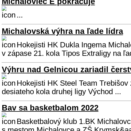
Michaloviec E pokračuje
...
Michalovská výhra na ľade lídra
Hokejisti HK Dukla Ingema Michalo
v zápase 21. kola Tipos Extraligy na ľa
Výhru nad Gelnicou zariadil čerst
Hokejisti HK Steel Team Trebišov z
desiateho kola druhej ligy Východ ...
Bav sa basketbalom 2022
Basketbalový klub 1.BK Michalovc
s mestom Michalovce a ZŠ Krymsk&aac