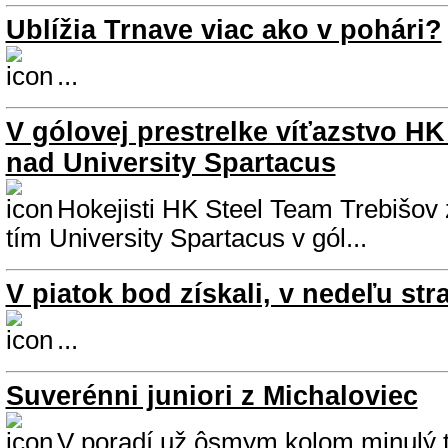
Ublížia Trnave viac ako v pohári?
...
V gólovej prestrelke víťazstvo HK
nad University Spartacus
Hokejisti HK Steel Team Trebišov z
tím University Spartacus v gól...
V piatok bod získali, v nedeľu strat
...
Suverénni juniori z Michaloviec
V poradí už ôsmym kolom minulý 