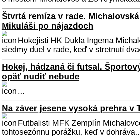
Štvrtá remíza v rade. Michalovská
Mikuláši po nájazdoch
Hokejisti HK Dukla Ingema Michal
siedmy duel v rade, keď v stretnutí dva
Hokej, hádzaná či futsal. Športov
opäť nudiť nebude
...
Na záver jesene vysoká prehra v 
Futbalisti MFK Zemplín Michalovce
tohtosezónnu porážku, keď v dohráva..