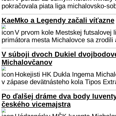
pokračovala piata liga michalovsko-so
KaeMko a Legendy začali víťazne
V prvom kole Mestskej futsalovej 
primátora mesta Michalovce sa zrodili 
V súboji dvoch Dukiel dvojbodové
Michalovčanov
Hokejisti HK Dukla Ingema Michalo
v zápase devätnásteho kola Tipos Extral
Po ďalšej dráme dva body Iuvent
českého vicemajstra