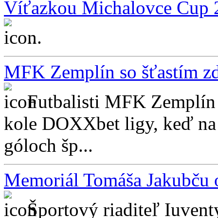
Víťazkou Michalovce Cup 
...
MFK Zemplín so šťastím z
Futbalisti MFK Zemplín
kole DOXXbet ligy, keď n
góloch šp...
Memoriál Tomáša Jakubču o
Športový riaditeľ Iuven