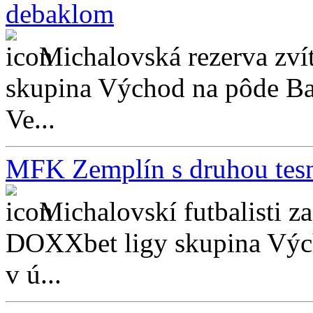
debaklom
Michalovská rezerva zvíť
skupina Východ na pôde Bar
Ve...
MFK Zemplín s druhou tes
Michalovskí futbalisti z
DOXXbet ligy skupina Výcho
v ú...