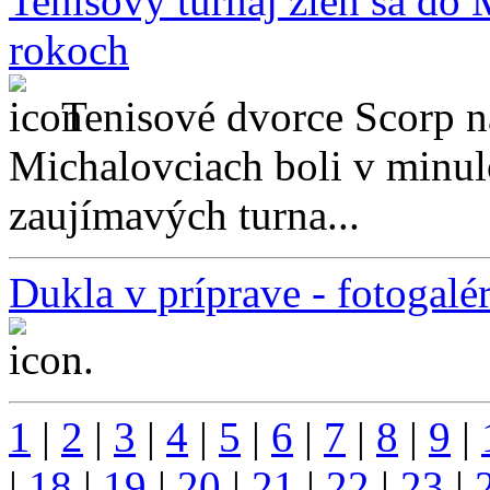
Tenisový turnaj žien sa do M
rokoch
Tenisové dvorce Scorp n
Michalovciach boli v minul
zaujímavých turna...
Dukla v príprave - fotogalér
...
1
|
2
|
3
|
4
|
5
|
6
|
7
|
8
|
9
|
|
18
|
19
|
20
|
21
|
22
|
23
|