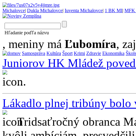
Michalovce
|
Dukla Michalovce
|
Iuventa Michalovce
|
1 BK MI
|
MFK 
Hľadanie poďľa názvu
, meniny má
Ľubomíra
, za
Samospráva
Kultúra
Šport
Krimi
Zdravie
Ekonomika
Škol
Juniorov HK Mládež povedi
...
Lákadlo plnej tribúny bolo 
Tridsaťročný obranca Ma
kvôli ambíciám, presvedčili 