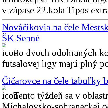
v zápase 22.kola Tipos extr
Nováčikovia na čele Mestske
ŠK Senné
Po dvoch odohraných ko
futsalovej ligy majú plný poč
Čičarovce na čele tabuľky 
Tento týždeň sa v oblastn
Michalovsko-sobraneckej od