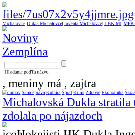
Michalovce
|
Dukla Michalovce
|
Iuventa Michalovce
|
1 BK MI
|
MFK 
Hľadanie poďľa názvu
, meniny má
, zajtra
Samospráva
Kultúra
Šport
Krimi
Zdravie
Ekonomika
Škol
Michalovská Dukla stratila
zdolala po nájazdoch
Hokejisti HK Dukla Inge