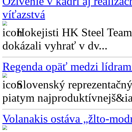
Oživenie v kádri aj realizač
víťazstvá
Hokejisti HK Steel Team
dokázali vyhrať v dv...
Regenda opäť medzi lídram
Slovenský reprezentačný
piatym najproduktívnejš&ia
Volanakis ostáva „žlto-mo