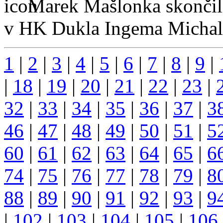
Marek Mašlonka skončil
v HK Dukla Ingema Michal.
1
|
2
|
3
|
4
|
5
|
6
|
7
|
8
|
9
|
|
18
|
19
|
20
|
21
|
22
|
23
|
32
|
33
|
34
|
35
|
36
|
37
|
3
46
|
47
|
48
|
49
|
50
|
51
|
5
60
|
61
|
62
|
63
|
64
|
65
|
6
74
|
75
|
76
|
77
|
78
|
79
|
8
88
|
89
|
90
|
91
|
92
|
93
|
9
|
102
|
103
|
104
|
105
|
106