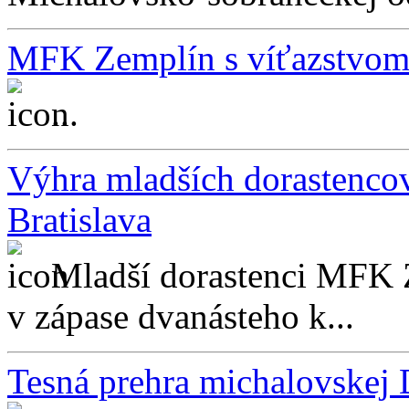
MFK Zemplín s víťazstvom 
...
Výhra mladších dorastenc
Bratislava
Mladší dorastenci MFK 
v zápase dvanásteho k...
Tesná prehra michalovskej 