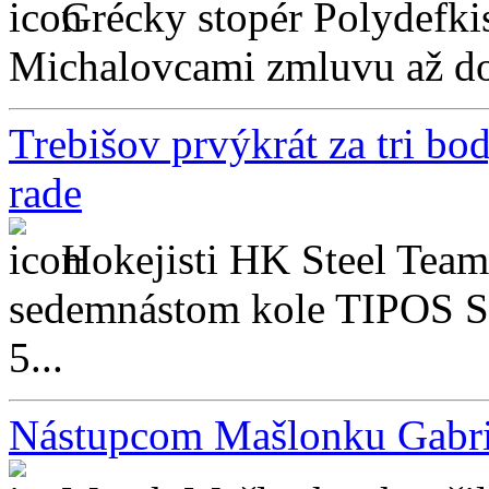
Grécky stopér Polydefkis
Michalovcami zmluvu až do
Trebišov prvýkrát za tri bo
rade
Hokejisti HK Steel Team 
sedemnástom kole TIPOS S
5...
Nástupcom Mašlonku Gabri