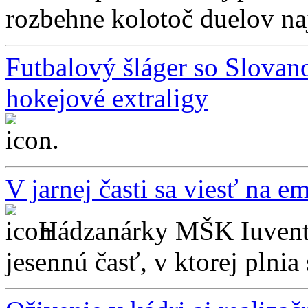
rozbehne kolotoč duelov naj
Futbalový šláger so Slovano
hokejové extraligy
...
V jarnej časti sa viesť na e
Hádzanárky MŠK Iuvent
jesennú časť, v ktorej plnia s