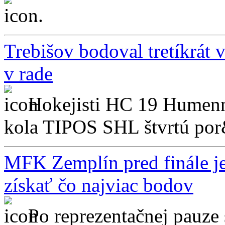
...
Trebišov bodoval tretíkrát 
v rade
Hokejisti HC 19 Humenn
kola TIPOS SHL štvrtú por
MFK Zemplín pred finále je
získať čo najviac bodov
Po reprezentačnej pauze 