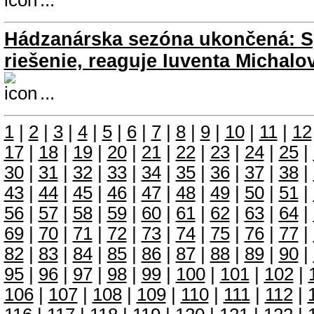
...
Hádzanárska sezóna ukončená: S
riešenie, reaguje Iuventa Michalo
...
1
|
2
|
3
|
4
|
5
|
6
|
7
|
8
|
9
|
10
|
11
|
12
17
|
18
|
19
|
20
|
21
|
22
|
23
|
24
|
25
|
30
|
31
|
32
|
33
|
34
|
35
|
36
|
37
|
38
|
43
|
44
|
45
|
46
|
47
|
48
|
49
|
50
|
51
|
56
|
57
|
58
|
59
|
60
|
61
|
62
|
63
|
64
|
69
|
70
|
71
|
72
|
73
|
74
|
75
|
76
|
77
|
82
|
83
|
84
|
85
|
86
|
87
|
88
|
89
|
90
|
95
|
96
|
97
|
98
|
99
|
100
|
101
|
102
|
106
|
107
|
108
|
109
|
110
|
111
|
112
|