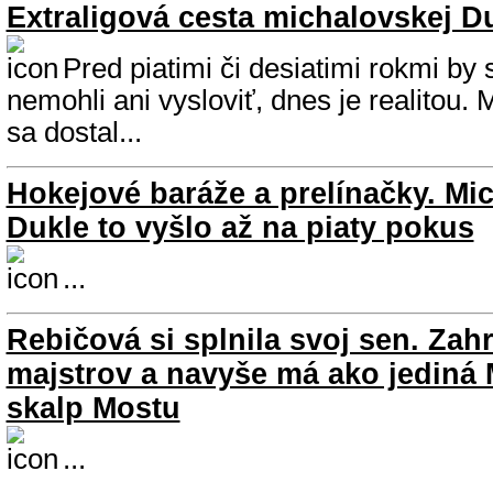
Extraligová cesta michalovskej D
Pred piatimi či desiatimi rokmi by 
nemohli ani vysloviť, dnes je realitou.
sa dostal...
Hokejové baráže a prelínačky. Mi
Dukle to vyšlo až na piaty pokus
...
Rebičová si splnila svoj sen. Zahr
majstrov a navyše má ako jediná
skalp Mostu
...