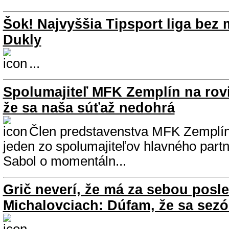
Šok! Najvyššia Tipsport liga bez 
Dukly
...
Spolumajiteľ MFK Zemplín na rovi
že sa naša súťaž nedohrá
Člen predstavenstva MFK Zemplín
jeden zo spolumajiteľov hlavného part
Sabol o momentáln...
Grič neverí, že má za sebou posl
Michalovciach: Dúfam, že sa sez