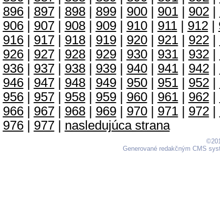
896
|
897
|
898
|
899
|
900
|
901
|
902
|
906
|
907
|
908
|
909
|
910
|
911
|
912
|
916
|
917
|
918
|
919
|
920
|
921
|
922
|
926
|
927
|
928
|
929
|
930
|
931
|
932
|
936
|
937
|
938
|
939
|
940
|
941
|
942
|
946
|
947
|
948
|
949
|
950
|
951
|
952
|
956
|
957
|
958
|
959
|
960
|
961
|
962
|
966
|
967
|
968
|
969
|
970
|
971
|
972
|
976
|
977
|
nasledujúca strana
©201
Generované redakčným CMS sy