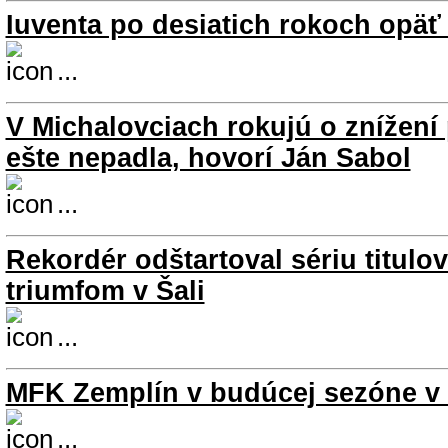
Iuventa po desiatich rokoch opäť 
...
V Michalovciach rokujú o znížení
ešte nepadla, hovorí Ján Sabol
...
Rekordér odštartoval sériu titul
triumfom v Šali
...
MFK Zemplín v budúcej sezóne v 
...