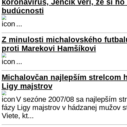
koronavírus, Jenčík verí, že si ho 
budúcnosti
...
Z minulosti michalovského futbal
proti Marekovi Hamšíkovi
...
Michalovčan najlepším strelcom 
Ligy majstrov
V sezóne 2007/08 sa najlepším st
fázy Ligy majstrov v hádzanej mužov s
Viete, kt...