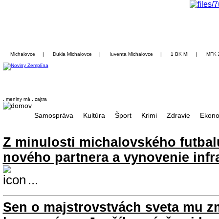
Michalovce
|
Dukla Michalovce
|
Iuventa Michalovce
|
1 BK MI
|
MFK 
, meniny má
, zajtra
Samospráva
Kultúra
Šport
Krimi
Zdravie
Ekono
Z minulosti michalovského futbal
nového partnera a vynovenie infr
...
Sen o majstrovstvách sveta mu zm