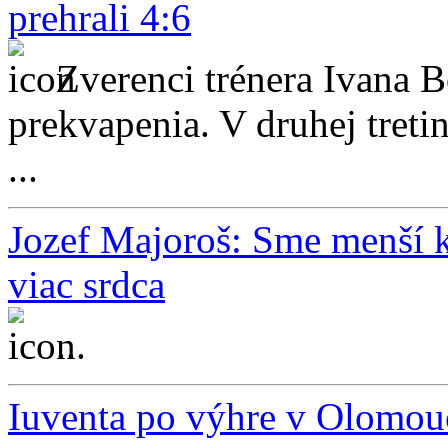
prehrali 4:6
Zverenci trénera Ivana B
prekvapenia. V druhej tretine
...
Jozef Majoroš: Sme menší k
viac srdca
...
Iuventa po výhre v Olomou