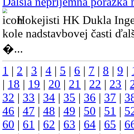
Ďalšia nepríjemná porážka
Hokejisti HK Dukla Inge
kole nadstavbovej časti ďal
�...
1
|
2
|
3
|
4
|
5
|
6
|
7
|
8
|
9
|
|
18
|
19
|
20
|
21
|
22
|
23
|
32
|
33
|
34
|
35
|
36
|
37
|
3
46
|
47
|
48
|
49
|
50
|
51
|
5
60
|
61
|
62
|
63
|
64
|
65
|
6