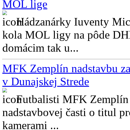
MOL lige
Hádzanárky Iuventy Mich
kola MOL ligy na pôde DH
domácim tak u...
MFK Zemplín nadstavbu zač
v Dunajskej Strede
Futbalisti MFK Zemplín
nadstavbovej časti o titul p
kamerami ...