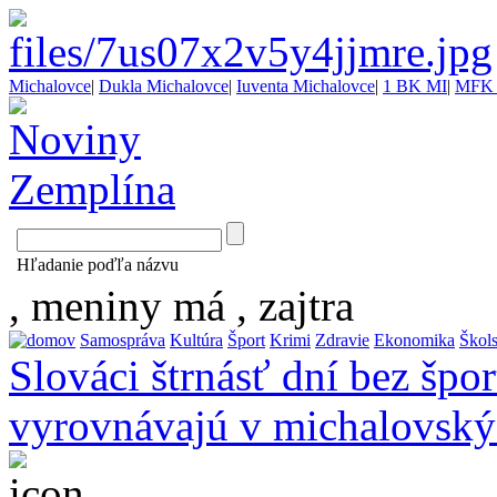
Michalovce
|
Dukla Michalovce
|
Iuventa Michalovce
|
1 BK MI
|
MFK 
Hľadanie poďľa názvu
, meniny má
, zajtra
Samospráva
Kultúra
Šport
Krimi
Zdravie
Ekonomika
Škol
Slováci štrnásť dní bez špor
vyrovnávajú v michalovský
...