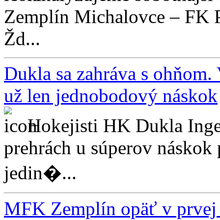
Zemplín Michalovce – FK 
Žd...
Dukla sa zahráva s ohňom. 
už len jednobodový náskok
Hokejisti HK Dukla Ing
prehrách u súperov náskok
jedin�...
MFK Zemplín opäť v prvej š