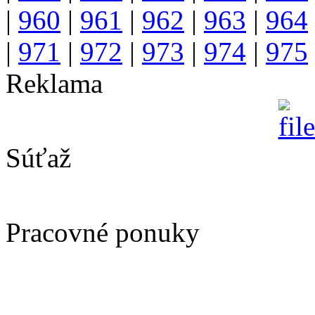
|
960
|
961
|
962
|
963
|
964
|
971
|
972
|
973
|
974
|
975
Reklama
Súťaž
Pracovné ponuky