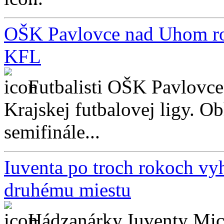
OŠK Pavlovce nad Uhom rozs
KFL
Futbalisti OŠK Pavlovce
Krajskej futbalovej ligy. O
semifinále...
Iuventa po troch rokoch vyh
druhému miestu
Hádzanárky Iuventy Mich