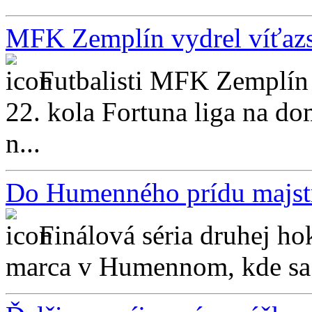
MFK Zemplín vydrel víťazst
Futbalisti MFK Zemplín 
22. kola Fortuna liga na d
n...
Do Humenného prídu majstr
Finálová séria druhej hok
marca v Humennom, kde sa o