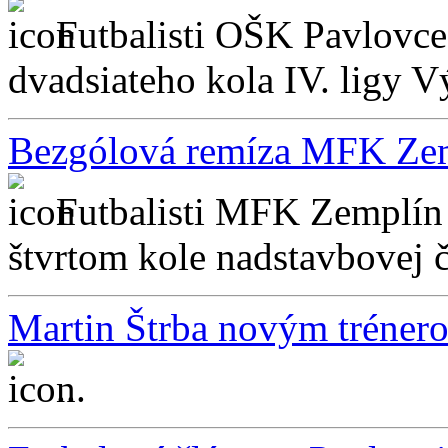
Futbalisti OŠK Pavlovce
dvadsiateho kola IV. ligy 
Bezgólová remíza MFK Zem
Futbalisti MFK Zemplín
štvrtom kole nadstavbovej č
Martin Štrba novým tréner
...