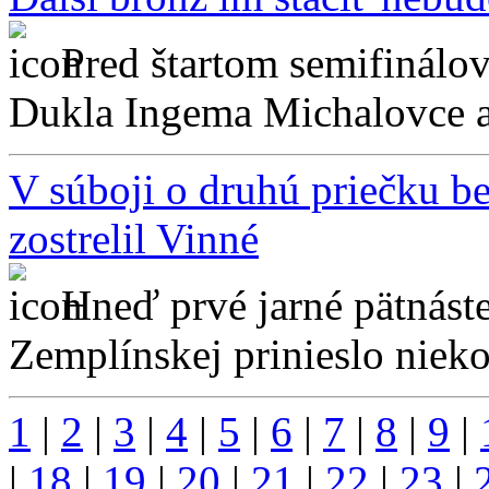
Pred štartom semifinálov
Dukla Ingema Michalovce a 
V súboji o druhú priečku be
zostrelil Vinné
Hneď prvé jarné pätnáste
Zemplínskej prinieslo nieko
1
|
2
|
3
|
4
|
5
|
6
|
7
|
8
|
9
|
|
18
|
19
|
20
|
21
|
22
|
23
|