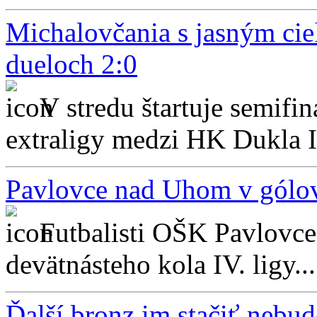
Michalovčania s jasným cie
dueloch 2:0
V stredu štartuje semifin
extraligy medzi HK Dukla 
Pavlovce nad Uhom v gólove
Futbalisti OŠK Pavlovce 
devätnásteho kola IV. ligy...
Ďalší bronz im stačiť nebud