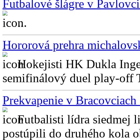
Futbalové šlágre v Pavlovci
...
Hororová prehra michalovs
Hokejisti HK Dukla Inge
semifinálový duel play-off T
Prekvapenie v Bracovciac
Futbalisti lídra siedme
postúpili do druhého kola o