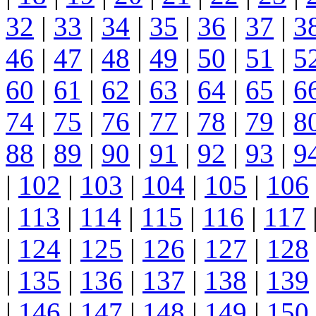
32
|
33
|
34
|
35
|
36
|
37
|
3
46
|
47
|
48
|
49
|
50
|
51
|
5
60
|
61
|
62
|
63
|
64
|
65
|
6
74
|
75
|
76
|
77
|
78
|
79
|
8
88
|
89
|
90
|
91
|
92
|
93
|
9
|
102
|
103
|
104
|
105
|
106
|
113
|
114
|
115
|
116
|
117
|
124
|
125
|
126
|
127
|
128
|
135
|
136
|
137
|
138
|
139
|
146
|
147
|
148
|
149
|
150