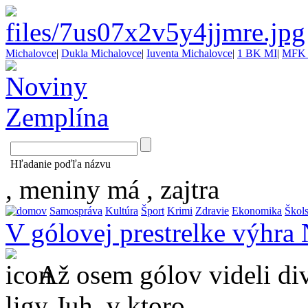
Michalovce
|
Dukla Michalovce
|
Iuventa Michalovce
|
1 BK MI
|
MFK 
Hľadanie poďľa názvu
, meniny má
, zajtra
Samospráva
Kultúra
Šport
Krimi
Zdravie
Ekonomika
Škol
V gólovej prestrelke výhra
Až osem gólov videli div
ligy Juh, v ktoro...