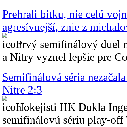
Prehrali bitku, nie celú vo
agresívnejší, znie z michalo
Prvý semifinálový duel 
a Nitry vyznel lepšie pre Co
Semifinálová séria nezačal
Nitre 2:3
Hokejisti HK Dukla Ing
semifinálovú sériu play-off 