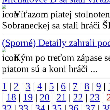
Víťazom piatej stolnote
Sobraneckej sa stali hráči 
(Sporné) Detaily zahrali p
Kým po treťom zápase sé
piatom sú a koni hráči ...
1
|
2
|
3
|
4
|
5
|
6
|
7
|
8
|
9
|
|
18
|
19
|
20
|
21
|
22
|
23
|
32
|
33
|
34
|
35
|
36
|
37
|
3