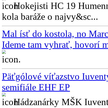
Hokejisti HC 19 Humenné
kola baráže o najvy&sc...
Mal ísť do kostola, no Marc
Ideme tam vyhrať, hovorí 
...
Päťgólové víťazstvo Iuvent
semifiále EHF EP
Hádzanárky MŠK Iuventa