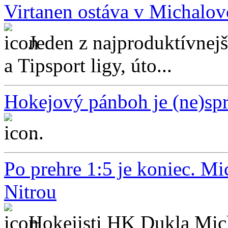
Virtanen ostáva v Michalov
Jeden z najproduktívnej
a Tipsport ligy, úto...
Hokejový pánboh je (ne)sp
...
Po prehre 1:5 je koniec. Mi
Nitrou
Hokejisti HK Dukla Mic