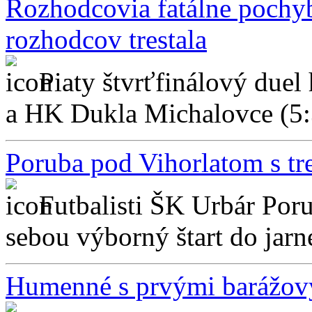
Rozhodcovia fatálne pochyb
rozhodcov trestala
Piaty štvrťfinálový duel
a HK Dukla Michalovce (5:
Poruba pod Vihorlatom s tr
Futbalisti ŠK Urbár Por
sebou výborný štart do jarne
Humenné s prvými barážový