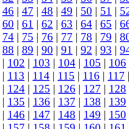
46
|
47
|
48
|
49
|
50
|
51
|
5
60
|
61
|
62
|
63
|
64
|
65
|
6
74
|
75
|
76
|
77
|
78
|
79
|
8
88
|
89
|
90
|
91
|
92
|
93
|
9
|
102
|
103
|
104
|
105
|
106
|
113
|
114
|
115
|
116
|
117
|
124
|
125
|
126
|
127
|
128
|
135
|
136
|
137
|
138
|
139
|
146
|
147
|
148
|
149
|
150
|
157
|
158
|
159
|
160
|
161