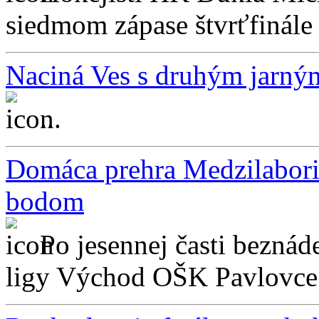
siedmom zápase štvrťfinále 
Naciná Ves s druhým jarný
...
Domáca prehra Medzilabori
bodom
Po jesennej časti beznád
ligy Východ OŠK Pavlovce 