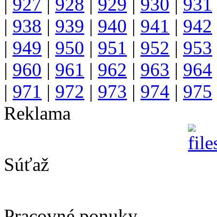
|
927
|
928
|
929
|
930
|
931
|
938
|
939
|
940
|
941
|
942
|
949
|
950
|
951
|
952
|
953
|
960
|
961
|
962
|
963
|
964
|
971
|
972
|
973
|
974
|
975
Reklama
Súťaž
Pracovné ponuky