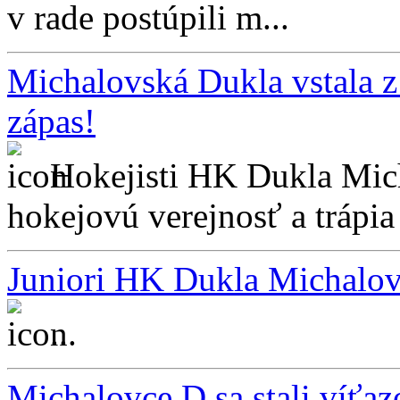
v rade postúpili m...
Michalovská Dukla vstala z
zápas!
Hokejisti HK Dukla Mic
hokejovú verejnosť a trápia
Juniori HK Dukla Michalovc
...
Michalovce D sa stali víťa