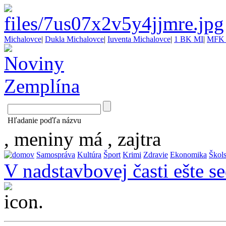
Michalovce
|
Dukla Michalovce
|
Iuventa Michalovce
|
1 BK MI
|
MFK 
Hľadanie poďľa názvu
, meniny má
, zajtra
Samospráva
Kultúra
Šport
Krimi
Zdravie
Ekonomika
Škol
V nadstavbovej časti ešte 
...