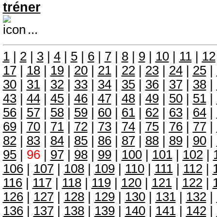
tréner
...
1
|
2
|
3
|
4
|
5
|
6
|
7
|
8
|
9
|
10
|
11
|
12
17
|
18
|
19
|
20
|
21
|
22
|
23
|
24
|
25
|
30
|
31
|
32
|
33
|
34
|
35
|
36
|
37
|
38
|
43
|
44
|
45
|
46
|
47
|
48
|
49
|
50
|
51
|
56
|
57
|
58
|
59
|
60
|
61
|
62
|
63
|
64
|
69
|
70
|
71
|
72
|
73
|
74
|
75
|
76
|
77
|
82
|
83
|
84
|
85
|
86
|
87
|
88
|
89
|
90
|
95
|
96
|
97
|
98
|
99
|
100
|
101
|
102
|
106
|
107
|
108
|
109
|
110
|
111
|
112
|
116
|
117
|
118
|
119
|
120
|
121
|
122
|
126
|
127
|
128
|
129
|
130
|
131
|
132
|
136
|
137
|
138
|
139
|
140
|
141
|
142
|