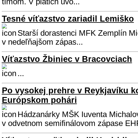
tímom. V piatich úvo...
Tesné víťazstvo zariadil Lemiško
Starší dorastenci MFK Zemplín Mic
v nedeľňajšom zápas...
Víťazstvo Žbiniec v Bracovciach
...
Po vysokej prehre v Reykjavíku k
Európskom pohári
Hádzanárky MŠK Iuventa Michalov
v odvetnom semifinálovom zápase EHF