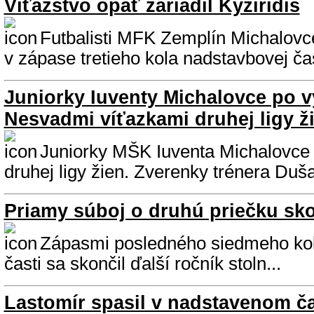
Víťazstvo opäť zariadil Kyziridis
Futbalisti MFK Zemplín Michalovce
v zápase tretieho kola nadstavbovej čas
Juniorky Iuventy Michalovce po 
Nesvadmi víťazkami druhej ligy ž
Juniorky MŠK Iuventa Michalovce s
druhej ligy žien. Zverenky trénera Duša
Priamy súboj o druhú priečku sko
Zápasmi posledného siedmeho kol
časti sa skončil ďalší ročník stoln...
Lastomír spasil v nadstavenom ča