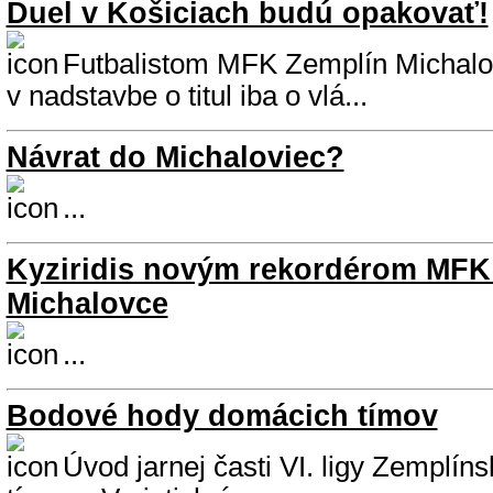
Duel v Košiciach budú opakovať!
Futbalistom MFK Zemplín Michalo
v nadstavbe o titul iba o vlá...
Návrat do Michaloviec?
...
Kyziridis novým rekordérom MFK
Michalovce
...
Bodové hody domácich tímov
Úvod jarnej časti VI. ligy Zemplín