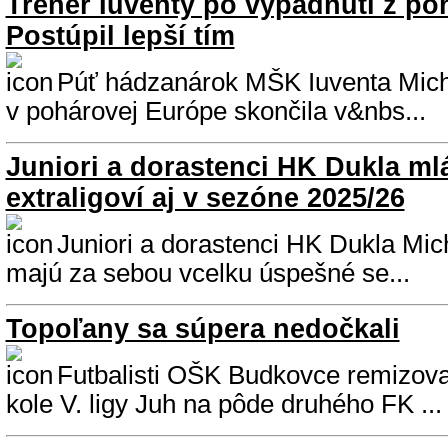
Tréner Iuventy po vypadnutí z po
Postúpil lepší tím
Púť hádzanárok MŠK Iuventa Mic
v pohárovej Európe skončila v&nbs...
Juniori a dorastenci HK Dukla m
extraligoví aj v sezóne 2025/26
Juniori a dorastenci HK Dukla Mi
majú za sebou vcelku úspešné se...
Topoľany sa súpera nedočkali
Futbalisti OŠK Budkovce remizova
kole V. ligy Juh na pôde druhého FK ...