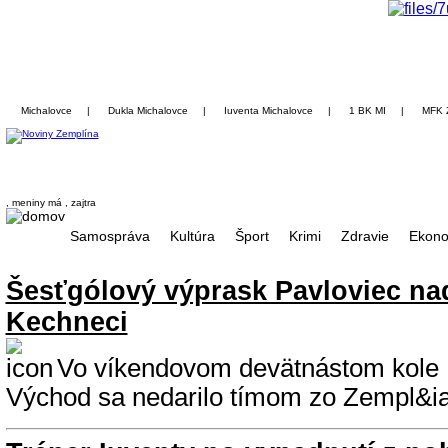
Michalovce
|
Dukla Michalovce
|
Iuventa Michalovce
|
1 BK MI
|
MFK 
, meniny má
, zajtra
Samospráva
Kultúra
Šport
Krimi
Zdravie
Ekono
Šesťgólový výprask Pavloviec n
Kechneci
Vo víkendovom devätnástom kole IV
Východ sa nedarilo tímom zo Zempl&ia