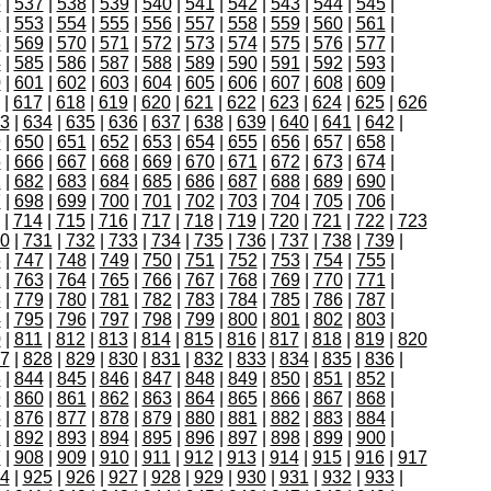
6
|
537
|
538
|
539
|
540
|
541
|
542
|
543
|
544
|
545
|
2
|
553
|
554
|
555
|
556
|
557
|
558
|
559
|
560
|
561
|
8
|
569
|
570
|
571
|
572
|
573
|
574
|
575
|
576
|
577
|
4
|
585
|
586
|
587
|
588
|
589
|
590
|
591
|
592
|
593
|
0
|
601
|
602
|
603
|
604
|
605
|
606
|
607
|
608
|
609
|
|
617
|
618
|
619
|
620
|
621
|
622
|
623
|
624
|
625
|
626
3
|
634
|
635
|
636
|
637
|
638
|
639
|
640
|
641
|
642
|
9
|
650
|
651
|
652
|
653
|
654
|
655
|
656
|
657
|
658
|
5
|
666
|
667
|
668
|
669
|
670
|
671
|
672
|
673
|
674
|
1
|
682
|
683
|
684
|
685
|
686
|
687
|
688
|
689
|
690
|
7
|
698
|
699
|
700
|
701
|
702
|
703
|
704
|
705
|
706
|
|
714
|
715
|
716
|
717
|
718
|
719
|
720
|
721
|
722
|
723
0
|
731
|
732
|
733
|
734
|
735
|
736
|
737
|
738
|
739
|
6
|
747
|
748
|
749
|
750
|
751
|
752
|
753
|
754
|
755
|
2
|
763
|
764
|
765
|
766
|
767
|
768
|
769
|
770
|
771
|
8
|
779
|
780
|
781
|
782
|
783
|
784
|
785
|
786
|
787
|
4
|
795
|
796
|
797
|
798
|
799
|
800
|
801
|
802
|
803
|
0
|
811
|
812
|
813
|
814
|
815
|
816
|
817
|
818
|
819
|
820
7
|
828
|
829
|
830
|
831
|
832
|
833
|
834
|
835
|
836
|
3
|
844
|
845
|
846
|
847
|
848
|
849
|
850
|
851
|
852
|
9
|
860
|
861
|
862
|
863
|
864
|
865
|
866
|
867
|
868
|
5
|
876
|
877
|
878
|
879
|
880
|
881
|
882
|
883
|
884
|
1
|
892
|
893
|
894
|
895
|
896
|
897
|
898
|
899
|
900
|
7
|
908
|
909
|
910
|
911
|
912
|
913
|
914
|
915
|
916
|
917
4
|
925
|
926
|
927
|
928
|
929
|
930
|
931
|
932
|
933
|