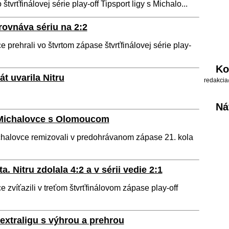
 štvrťfinálovej série play-off Tipsport ligy s Michalo...
rovnáva sériu na 2:2
 prehrali vo štvrtom zápase štvrťfinálovej série play-
Ko
t uvarila Nitru
redakcia
Ná
 Michalovce s Olomoucom
alovce remizovali v predohrávanom zápase 21. kola
a. Nitru zdolala 4:2 a v sérii vedie 2:1
 zvíťazili v treťom štvrťfinálovom zápase play-off
 extraligu s výhrou a prehrou