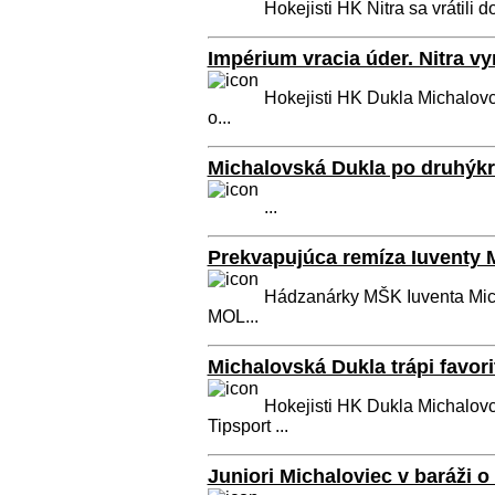
Hokejisti HK Nitra sa vrátili do
Impérium vracia úder. Nitra vy
Hokejisti HK Dukla Michalovce
o...
Michalovská Dukla po druhýkrá
...
Prekvapujúca remíza Iuventy
Hádzanárky MŠK Iuventa Mich
MOL...
Michalovská Dukla trápi favorit
Hokejisti HK Dukla Michalovce
Tipsport ...
Juniori Michaloviec v baráži o