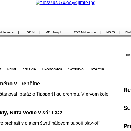
Michalovce
|
1 BK MI
|
MFK Zemplín
|
ZOS Michalovce
|
MSKS
|
Rim
Hľa
t
Krimi
Zdravie
Ekonomika
Školstvo
Inzercia
ného v Trenčíne
Re
artovali baráž o Tipsport ligu prehrou. V prvom kole
Sú
y, Nitra vedie v sérii 3:2
 prehrali v piatom štvrťfinálovom súboji play-off
Pr