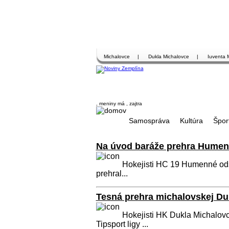
Michalovce
|
Dukla Michalovce
|
Iuventa 
, meniny má
, zajtra
Samospráva
Kultúra
Špor
Na úvod baráže prehra Humen
Hokejisti HC 19 Humenné odšt
prehral...
Tesná prehra michalovskej Dukl
Hokejisti HK Dukla Michalovce
Tipsport ligy ...