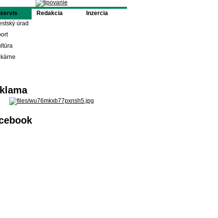
oservis
Redakcia
Inzercia
stský úrad
ort
ltúra
ekárne
klama
cebook