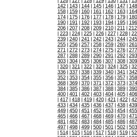
|
126
|
127
|
128
|
129
|
130
|
131
|
13
142
|
143
|
144
|
145
|
146
|
147
|
14
158
|
159
|
160
|
161
|
162
|
163
|
16
174
|
175
|
176
|
177
|
178
|
179
|
18
190
|
191
|
192
|
193
|
194
|
195
|
19
206
|
207
|
208
|
209
|
210
|
211
|
212
|
223
|
224
|
225
|
226
|
227
|
228
|
22
239
|
240
|
241
|
242
|
243
|
244
|
24
255
|
256
|
257
|
258
|
259
|
260
|
26
271
|
272
|
273
|
274
|
275
|
276
|
27
287
|
288
|
289
|
290
|
291
|
292
|
29
303
|
304
|
305
|
306
|
307
|
308
|
30
|
320
|
321
|
322
|
323
|
324
|
325
|
32
336
|
337
|
338
|
339
|
340
|
341
|
34
352
|
353
|
354
|
355
|
356
|
357
|
35
368
|
369
|
370
|
371
|
372
|
373
|
37
384
|
385
|
386
|
387
|
388
|
389
|
39
400
|
401
|
402
|
403
|
404
|
405
|
40
|
417
|
418
|
419
|
420
|
421
|
422
|
42
433
|
434
|
435
|
436
|
437
|
438
|
43
449
|
450
|
451
|
452
|
453
|
454
|
45
465
|
466
|
467
|
468
|
469
|
470
|
47
481
|
482
|
483
|
484
|
485
|
486
|
48
497
|
498
|
499
|
500
|
501
|
502
|
50
|
514
|
515
|
516
|
517
|
518
|
519
|
52