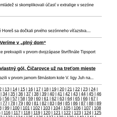
mládež si skomplikovali účasť v extralige v sezóne
ý Horeš sa dočkali prvého sezónneho víťazstva....
Veríme v „plný dom“
 prekvapili v prvom dvojzápase štvrťfinále Tipsport
vlastný gól, Čičarovce už na treťom mieste
zili v prvom jarnom štrnástom kole V. ligy Juh na...
2
|
13
|
14
|
15
|
16
|
17
|
18
|
19
|
20
|
21
|
22
|
23
|
24
|
|
34
|
35
|
36
|
37
|
38
|
39
|
40
|
41
|
42
|
43
|
44
|
45
|
46
5
|
56
|
57
|
58
|
59
|
60
|
61
|
62
|
63
|
64
|
65
|
66
|
67
|
|
77
|
78
|
79
|
80
|
81
|
82
|
83
|
84
|
85
|
86
|
87
|
88
|
89
8
|
99
|
100
|
101
|
102
|
103
|
104
|
105
|
106
|
107
|
108
5
|
116
|
117
|
118
|
119
|
120
|
121
|
122
|
123
|
124
|
125