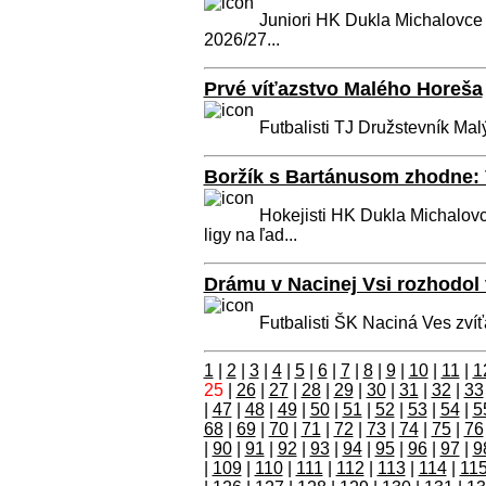
Juniori HK Dukla Michalovce 
2026/27...
Prvé víťazstvo Malého Horeša
Futbalisti TJ Družstevník Mal
Boržík s Bartánusom zhodne: 
Hokejisti HK Dukla Michalovce
ligy na ľad...
Drámu v Nacinej Vsi rozhodol 
Futbalisti ŠK Naciná Ves zvíťa
1
|
2
|
3
|
4
|
5
|
6
|
7
|
8
|
9
|
10
|
11
|
1
25
|
26
|
27
|
28
|
29
|
30
|
31
|
32
|
33
|
47
|
48
|
49
|
50
|
51
|
52
|
53
|
54
|
5
68
|
69
|
70
|
71
|
72
|
73
|
74
|
75
|
76
|
90
|
91
|
92
|
93
|
94
|
95
|
96
|
97
|
9
|
109
|
110
|
111
|
112
|
113
|
114
|
11