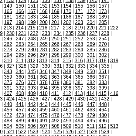
2
|
133
|
134
|
135
|
136
|
137
|
138
|
139
|
140
|
141
|
8
|
149
|
150
|
151
|
152
|
153
|
154
|
155
|
156
|
157
|
4
|
165
|
166
|
167
|
168
|
169
|
170
|
171
|
172
|
173
|
0
|
181
|
182
|
183
|
184
|
185
|
186
|
187
|
188
|
189
|
6
|
197
|
198
|
199
|
200
|
201
|
202
|
203
|
204
|
205
|
|
213
|
214
|
215
|
216
|
217
|
218
|
219
|
220
|
221
|
222
9
|
230
|
231
|
232
|
233
|
234
|
235
|
236
|
237
|
238
|
5
|
246
|
247
|
248
|
249
|
250
|
251
|
252
|
253
|
254
|
1
|
262
|
263
|
264
|
265
|
266
|
267
|
268
|
269
|
270
|
7
|
278
|
279
|
280
|
281
|
282
|
283
|
284
|
285
|
286
|
3
|
294
|
295
|
296
|
297
|
298
|
299
|
300
|
301
|
302
|
9
|
310
|
311
|
312
|
313
|
314
|
315
|
316
|
317
|
318
|
319
6
|
327
|
328
|
329
|
330
|
331
|
332
|
333
|
334
|
335
|
2
|
343
|
344
|
345
|
346
|
347
|
348
|
349
|
350
|
351
|
8
|
359
|
360
|
361
|
362
|
363
|
364
|
365
|
366
|
367
|
4
|
375
|
376
|
377
|
378
|
379
|
380
|
381
|
382
|
383
|
0
|
391
|
392
|
393
|
394
|
395
|
396
|
397
|
398
|
399
|
6
|
407
|
408
|
409
|
410
|
411
|
412
|
413
|
414
|
415
|
416
3
|
424
|
425
|
426
|
427
|
428
|
429
|
430
|
431
|
432
|
9
|
440
|
441
|
442
|
443
|
444
|
445
|
446
|
447
|
448
|
5
|
456
|
457
|
458
|
459
|
460
|
461
|
462
|
463
|
464
|
1
|
472
|
473
|
474
|
475
|
476
|
477
|
478
|
479
|
480
|
7
|
488
|
489
|
490
|
491
|
492
|
493
|
494
|
495
|
496
|
3
|
504
|
505
|
506
|
507
|
508
|
509
|
510
|
511
|
512
|
513
0
|
521
|
522
|
523
|
524
|
525
|
526
|
527
|
528
|
529
|