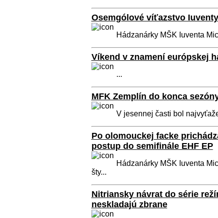
Osemgólové víťazstvo Iuvent
Hádzanárky MŠK Iuventa Micha
Víkend v znamení európskej há
...
MFK Zemplín do konca sezón
V jesennej časti bol najvyťa
Po olomouckej facke prichádz
postup do semifinále EHF EP
Hádzanárky MŠK Iuventa Mich
šty...
Nitriansky návrat do série rež
neskladajú zbrane