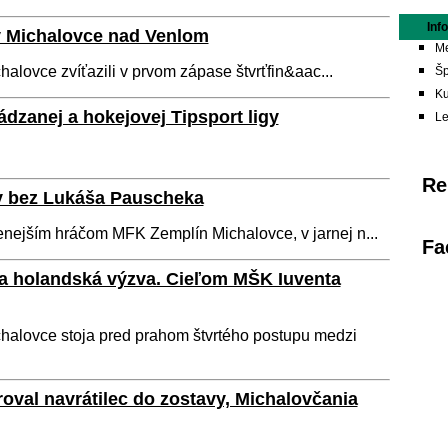
Inf
y Michalovce nad Venlom
Me
lovce zvíťazili v prvom zápase štvrťfin&aac...
Šp
Ku
dzanej a hokejovej Tipsport ligy
L
Re
y bez Lukáša Pauscheka
ženejším hráčom MFK Zemplín Michalovce, v jarnej n...
Fa
a holandská výzva. Cieľom MŠK Iuventa
alovce stoja pred prahom štvrtého postupu medzi
íroval navrátilec do zostavy, Michalovčania