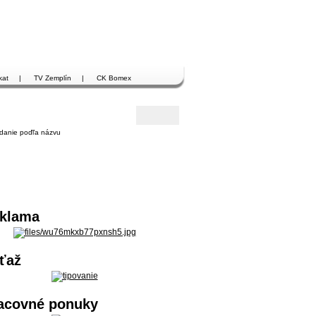
kat
|
TV Zemplín
|
CK Bomex
danie poďľa názvu
klama
ťaž
acovné ponuky