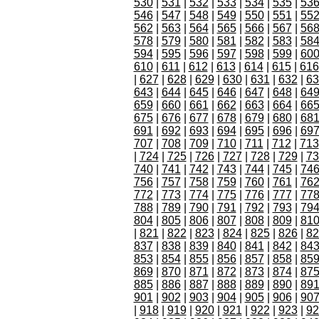
530
|
531
|
532
|
533
|
534
|
535
|
53
546
|
547
|
548
|
549
|
550
|
551
|
55
562
|
563
|
564
|
565
|
566
|
567
|
56
578
|
579
|
580
|
581
|
582
|
583
|
58
594
|
595
|
596
|
597
|
598
|
599
|
60
610
|
611
|
612
|
613
|
614
|
615
|
616
|
627
|
628
|
629
|
630
|
631
|
632
|
63
643
|
644
|
645
|
646
|
647
|
648
|
64
659
|
660
|
661
|
662
|
663
|
664
|
66
675
|
676
|
677
|
678
|
679
|
680
|
68
691
|
692
|
693
|
694
|
695
|
696
|
69
707
|
708
|
709
|
710
|
711
|
712
|
713
|
724
|
725
|
726
|
727
|
728
|
729
|
73
740
|
741
|
742
|
743
|
744
|
745
|
74
756
|
757
|
758
|
759
|
760
|
761
|
76
772
|
773
|
774
|
775
|
776
|
777
|
77
788
|
789
|
790
|
791
|
792
|
793
|
79
804
|
805
|
806
|
807
|
808
|
809
|
81
|
821
|
822
|
823
|
824
|
825
|
826
|
82
837
|
838
|
839
|
840
|
841
|
842
|
84
853
|
854
|
855
|
856
|
857
|
858
|
85
869
|
870
|
871
|
872
|
873
|
874
|
87
885
|
886
|
887
|
888
|
889
|
890
|
89
901
|
902
|
903
|
904
|
905
|
906
|
90
|
918
|
919
|
920
|
921
|
922
|
923
|
92