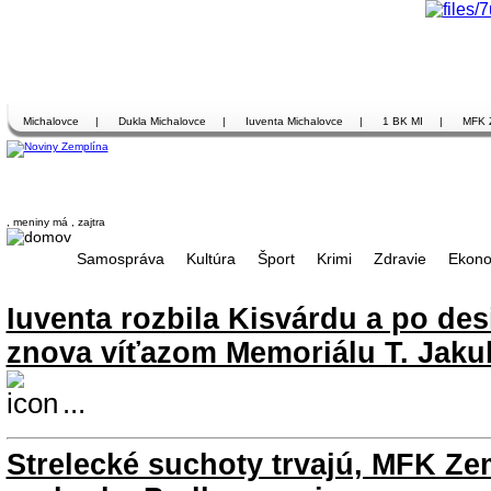
Michalovce
|
Dukla Michalovce
|
Iuventa Michalovce
|
1 BK MI
|
MFK 
, meniny má
, zajtra
Samospráva
Kultúra
Šport
Krimi
Zdravie
Ekono
Iuventa rozbila Kisvárdu a po des
znova víťazom Memoriálu T. Jaku
...
Strelecké suchoty trvajú, MFK Ze