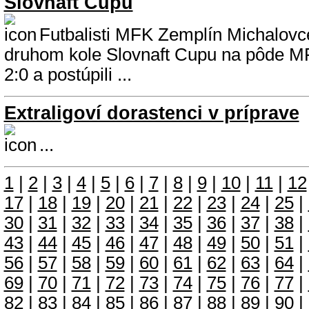
Slovnaft Cupu
Futbalisti MFK Zemplín Michalovce 
druhom kole Slovnaft Cupu na pôde M
2:0 a postúpili ...
Extraligoví dorastenci v príprave
...
1
|
2
|
3
|
4
|
5
|
6
|
7
|
8
|
9
|
10
|
11
|
12
17
|
18
|
19
|
20
|
21
|
22
|
23
|
24
|
25
|
30
|
31
|
32
|
33
|
34
|
35
|
36
|
37
|
38
|
43
|
44
|
45
|
46
|
47
|
48
|
49
|
50
|
51
|
56
|
57
|
58
|
59
|
60
|
61
|
62
|
63
|
64
|
69
|
70
|
71
|
72
|
73
|
74
|
75
|
76
|
77
|
82
|
83
|
84
|
85
|
86
|
87
|
88
|
89
|
90
|