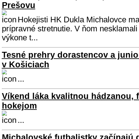
Prešovu
Hokejisti HK Dukla Michalovce ma
prípravné stretnutie. V ňom nesklamali
výkone t...
Tesné prehry dorastencov a juni
v Košiciach
...
Víkend láka kvalitnou hádzanou, 
hokejom
...
Michalovské futbalistky začínajú