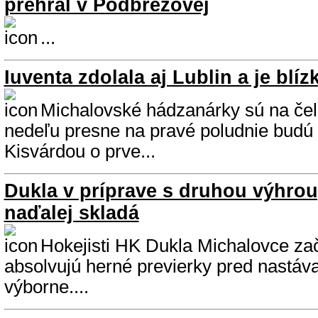
prehral v Podbrezovej
...
Iuventa zdolala aj Lublin a je blíz
Michalovské hádzanárky sú na čel
nedeľu presne na pravé poludnie budú 
Kisvárdou o prve...
Dukla v príprave s druhou výhrou
naďalej skladá
Hokejisti HK Dukla Michalovce zača
absolvujú herné previerky pred nastá
výborne....