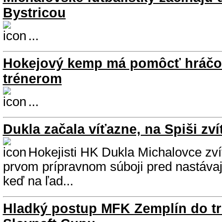
Bystricou
...
Hokejový kemp má pomôcť hráčom
trénerom
...
Dukla začala víťazne, na Spiši zví
Hokejisti HK Dukla Michalovce zví
prvom prípravnom súboji pred nastáva
keď na ľad...
Hladký postup MFK Zemplín do tr