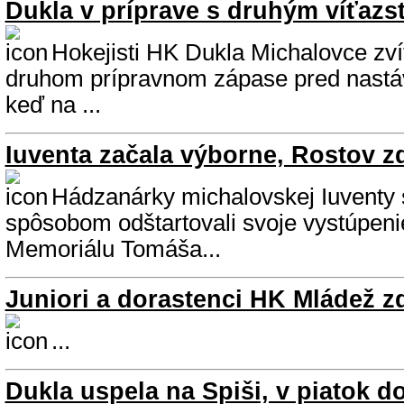
Dukla v príprave s druhým víťaz
Hokejisti HK Dukla Michalovce zvíť
druhom prípravnom zápase pred nastá
keď na ...
Iuventa začala výborne, Rostov zd
Hádzanárky michalovskej Iuventy
spôsobom odštartovali svoje vystúpeni
Memoriálu Tomáša...
Juniori a dorastenci HK Mládež z
...
Dukla uspela na Spiši, v piatok d