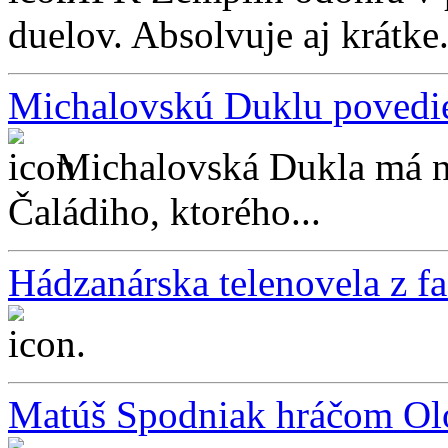
duelov. Absolvuje aj krátke.
Michalovskú Duklu povedi
Michalovská Dukla má n
Čaládiho, ktorého...
Hádzanárska telenovela z f
...
Matúš Spodniak hráčom O