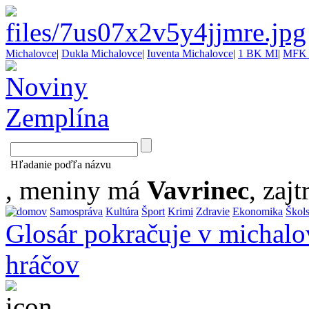
Michalovce
|
Dukla Michalovce
|
Iuventa Michalovce
|
1 BK MI
|
MFK 
Hľadanie poďľa názvu
, meniny má
Vavrinec
, zajt
Samospráva
Kultúra
Šport
Krimi
Zdravie
Ekonomika
Škol
Glosár pokračuje v michalo
hráčov
...