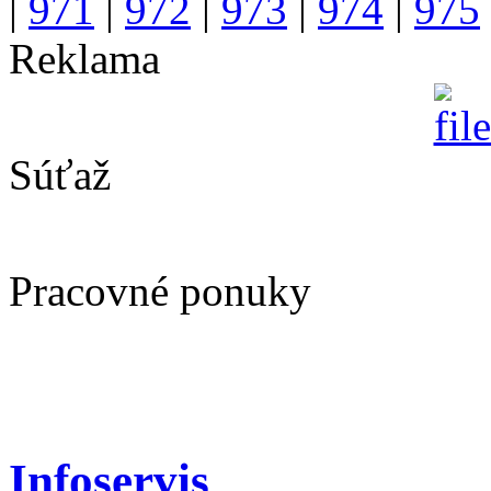
|
971
|
972
|
973
|
974
|
975
Reklama
Súťaž
Pracovné ponuky
Infoservis