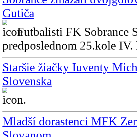
Gutiča
Futbalisti FK Sobrance 
predposlednom 25.kole IV. 
Staršie žiačky Iuventy Mich
Slovenska
...
Mladší dorastenci MFK Zem
Slovanom