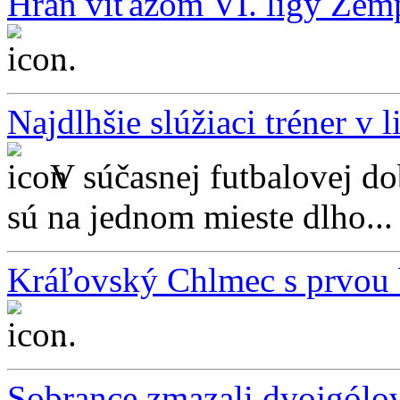
Hraň víťazom VI. ligy Zemp
...
Najdlhšie slúžiaci tréner v l
V súčasnej futbalovej do
sú na jednom mieste dlho...
Kráľovský Chlmec s prvou 
...
Sobrance zmazali dvojgólovú