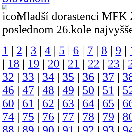
Mladší dorastenci MFK 
poslednom 26.kole najvyšše
1
|
2
|
3
|
4
|
5
|
6
|
7
|
8
|
9
|
|
18
|
19
|
20
|
21
|
22
|
23
|
32
|
33
|
34
|
35
|
36
|
37
|
3
46
|
47
|
48
|
49
|
50
|
51
|
5
60
|
61
|
62
|
63
|
64
|
65
|
6
74
|
75
|
76
|
77
|
78
|
79
|
8
88
|
89
|
90
|
91
|
92
|
93
|
9