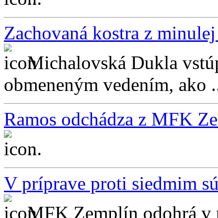
Zachovaná kostra z minulej
Michalovská Dukla vstúp
obmeneným vedením, ako ..
Ramos odchádza z MFK Ze
...
V príprave proti siedmim sú
MFK Zemplín odohrá v p