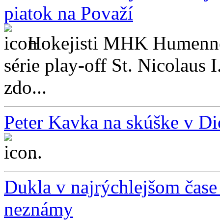
piatok na Považí
Hokejisti MHK Humenné v
série play-off St. Nicolaus
zdo...
Peter Kavka na skúške v D
...
Dukla v najrýchlejšom čase 
neznámy