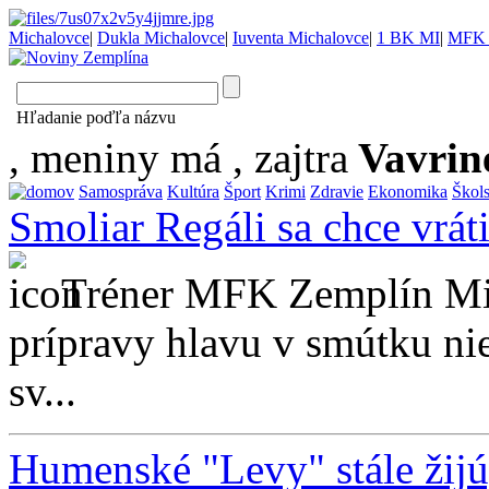
Michalovce
|
Dukla Michalovce
|
Iuventa Michalovce
|
1 BK MI
|
MFK 
Hľadanie poďľa názvu
, meniny má
, zajtra
Vavrin
Samospráva
Kultúra
Šport
Krimi
Zdravie
Ekonomika
Škol
Smoliar Regáli sa chce vrát
Tréner MFK Zemplín Mic
prípravy hlavu v smútku ni
sv...
Humenské "Levy" stále žijú