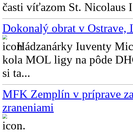
časti víťazom St. Nicolaus 
Dokonalý obrat v Ostrave, 
Hádzanárky Iuventy Mich
kola MOL ligy na pôde DHC
si ta...
MFK Zemplín v príprave zat
zraneniami
...