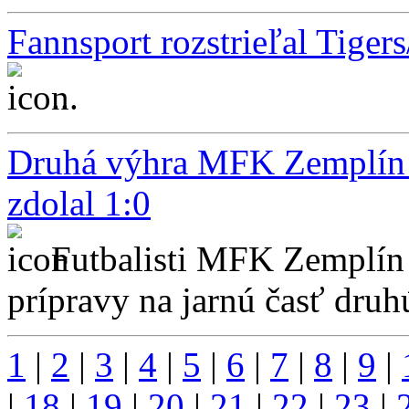
Fannsport rozstrieľal Tigers
...
Druhá výhra MFK Zemplín v
zdolal 1:0
Futbalisti MFK Zemplín
prípravy na jarnú časť druhú
1
|
2
|
3
|
4
|
5
|
6
|
7
|
8
|
9
|
|
18
|
19
|
20
|
21
|
22
|
23
|