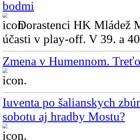
bodmi
Dorastenci HK Mládež Mi
účasti v play-off. V 39. a 40
Zmena v Humennom. Treťoli
...
Iuventa po šalianskych zbúr
sobotu aj hradby Mostu?
...