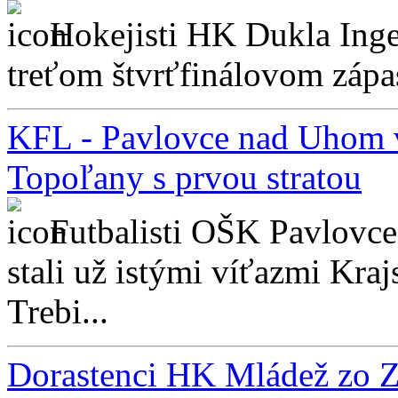
Hokejisti HK Dukla Inge
treťom štvrťfinálovom zápase
KFL - Pavlovce nad Uhom v
Topoľany s prvou stratou
Futbalisti OŠK Pavlovc
stali už istými víťazmi Kraj
Trebi...
Dorastenci HK Mládež zo Zá