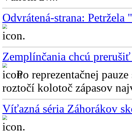
Odvrátená-strana: Petržela "
...
Zemplínčania chcú prerušiť 
Po reprezentačnej pauze 
roztočí kolotoč zápasov najv
Víťazná séria Záhorákov sk
...