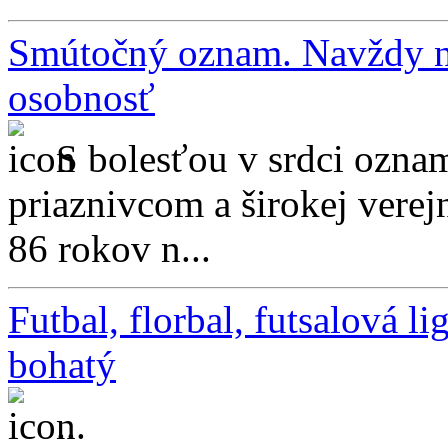
Smútočný oznam. Navždy ná
osobnosť
S bolesťou v srdci ozn
priaznivcom a širokej verej
86 rokov n...
Futbal, florbal, futsalová 
bohatý
...