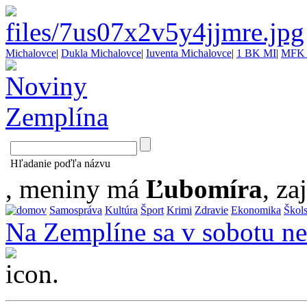
Michalovce
|
Dukla Michalovce
|
Iuventa Michalovce
|
1 BK MI
|
MFK 
Hľadanie poďľa názvu
, meniny má
Ľubomíra
, za
Samospráva
Kultúra
Šport
Krimi
Zdravie
Ekonomika
Škol
Na Zemplíne sa v sobotu neh
...