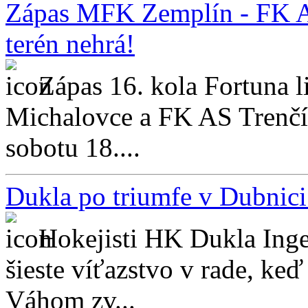
Zápas MFK Zemplín - FK AS
terén nehrá!
Zápas 16. kola Fortuna
Michalovce a FK AS Trenčí
sobotu 18....
Dukla po triumfe v Dubnici
Hokejisti HK Dukla Ing
šieste víťazstvo v rade, k
Váhom zv...