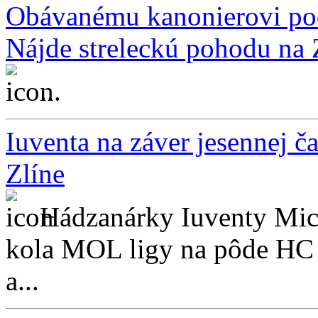
Obávanému kanonierovi pod
Nájde streleckú pohodu na
...
Iuventa na záver jesennej č
Zlíne
Hádzanárky Iuventy Micha
kola MOL ligy na pôde HC 
a...