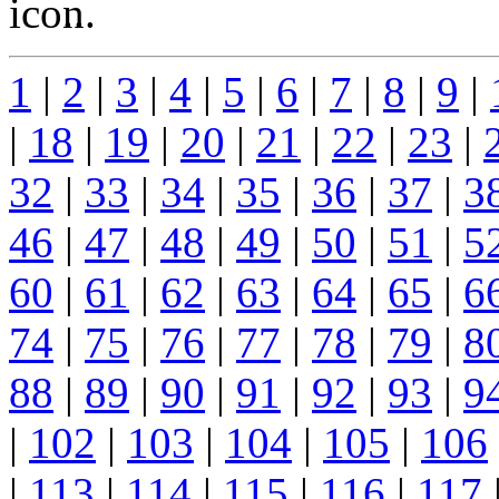
...
1
|
2
|
3
|
4
|
5
|
6
|
7
|
8
|
9
|
|
18
|
19
|
20
|
21
|
22
|
23
|
32
|
33
|
34
|
35
|
36
|
37
|
3
46
|
47
|
48
|
49
|
50
|
51
|
5
60
|
61
|
62
|
63
|
64
|
65
|
6
74
|
75
|
76
|
77
|
78
|
79
|
8
88
|
89
|
90
|
91
|
92
|
93
|
9
|
102
|
103
|
104
|
105
|
106
|
113
|
114
|
115
|
116
|
117