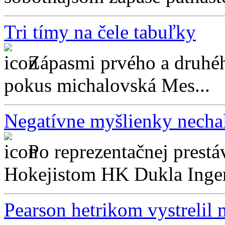
Tri tímy na čele tabuľky
Zápasmi prvého a druhéh
pokus michalovská Mes...
Negatívne myšlienky necha
Po reprezentačnej prest
Hokejistom HK Dukla Ingem
Pearson hetrikom vystrelil