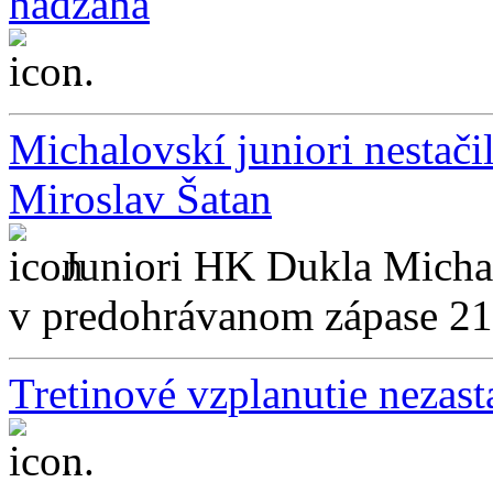
hádzaná
...
Michalovskí juniori nestačil
Miroslav Šatan
Juniori HK Dukla Michal
v predohrávanom zápase 21.k
Tretinové vzplanutie nezast
...