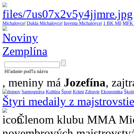
Michalovce
|
Dukla Michalovce
|
Iuventa Michalovce
|
1 BK MI
|
MFK 
Hľadanie poďľa názvu
, meniny má
Jozefína
, zajtr
Samospráva
Kultúra
Šport
Krimi
Zdravie
Ekonomika
Škol
Štyri medaily z majstrovsti
Členom klubu MMA Mich
novembrových majstrovstvác