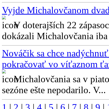
Vyjde Michalovčanom dvads
V doterajších 22 zápaso
dokázali Michalovčania iba t
Nováčik sa chce nadýchnuť
pokračovať vo víťaznom ťa
Michalovčania sa v piatok
sezóne ešte nepodarilo. V...
1
|
2
|
3
|
4
|
5
|
6
|
7
|
8
|
9
|