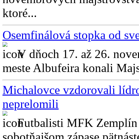
ktoré...
Osemfinálová stopka od sve
V dňoch 17. až 26. nov
meste Albufeira konali Majst
Michalovce vzdorovali lídro
neprelomili
Futbalisti MFK Zemplín 
sobotňajšom zápase pätnáste