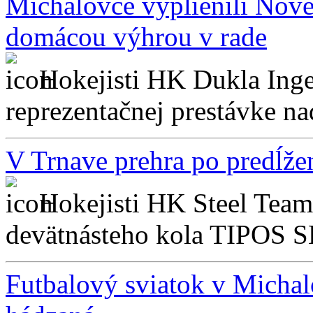
Michalovce vyplienili Nov
domácou výhrou v rade
Hokejisti HK Dukla Ing
reprezentačnej prestávke naď
V Trnave prehra po predĺže
Hokejisti HK Steel Team 
devätnásteho kola TIPOS S
Futbalový sviatok v Micha