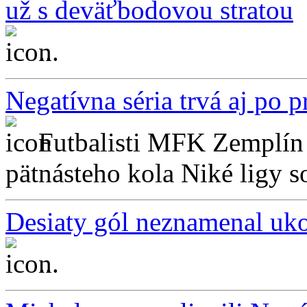
už s deväťbodovou stratou
...
Negatívna séria trvá aj po 
Futbalisti MFK Zemplín 
pätnásteho kola Niké ligy so
Desiaty gól neznamenal uko
...