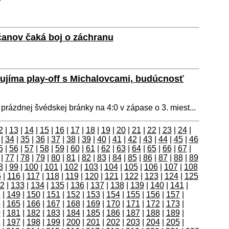
čanov čaká boj o záchranu
jíma play-off s Michalovcami, budúcnosť
rázdnej švédskej bránky na 4:0 v zápase o 3. miest...
2
|
13
|
14
|
15
|
16
|
17
|
18
|
19
|
20
|
21
|
22
|
23
|
24
|
|
34
|
35
|
36
|
37
|
38
|
39
|
40
|
41
|
42
|
43
|
44
|
45
|
46
5
|
56
|
57
|
58
|
59
|
60
|
61
|
62
|
63
|
64
|
65
|
66
|
67
|
|
77
|
78
|
79
|
80
|
81
|
82
|
83
|
84
|
85
|
86
|
87
|
88
|
89
8
|
99
|
100
|
101
|
102
|
103
|
104
|
105
|
106
|
107
|
108
5
|
116
|
117
|
118
|
119
|
120
|
121
|
122
|
123
|
124
|
125
2
|
133
|
134
|
135
|
136
|
137
|
138
|
139
|
140
|
141
|
8
|
149
|
150
|
151
|
152
|
153
|
154
|
155
|
156
|
157
|
4
|
165
|
166
|
167
|
168
|
169
|
170
|
171
|
172
|
173
|
0
|
181
|
182
|
183
|
184
|
185
|
186
|
187
|
188
|
189
|
6
|
197
|
198
|
199
|
200
|
201
|
202
|
203
|
204
|
205
|