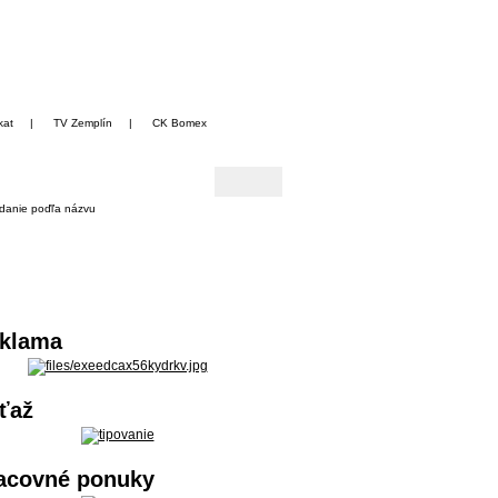
kat
|
TV Zemplín
|
CK Bomex
danie poďľa názvu
klama
ťaž
acovné ponuky