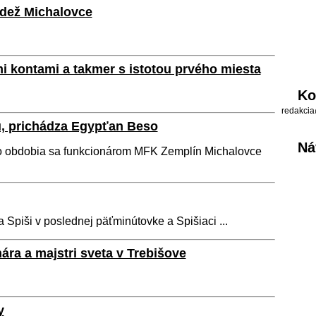
dež Michalovce
i kontami a takmer s istotou prvého miesta
Ko
redakcia
u, prichádza Egypťan Beso
Ná
o obdobia sa funkcionárom MFK Zemplín Michalovce
na Spiši v poslednej päťminútovke a Spišiaci ...
ára a majstri sveta v Trebišove
y