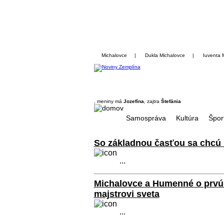
Michalovce
|
Dukla Michalovce
|
Iuventa 
, meniny má
Jozefína
, zajtra
Štefánia
Samospráva
Kultúra
Špor
So základnou časťou sa chcú 
...
Michalovce a Humenné o prvú š
majstrovi sveta
...