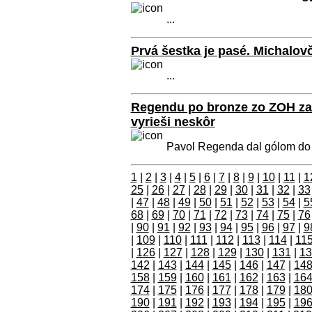
...
Prvá šestka je pasé. Michalov
...
Regendu po bronze zo ZOH zau
vyrieši neskôr
Pavol Regenda dal gólom do p
1
|
2
|
3
|
4
|
5
|
6
|
7
|
8
|
9
|
10
|
11
|
1
25
|
26
|
27
|
28
|
29
|
30
|
31
|
32
|
33
|
47
|
48
|
49
|
50
|
51
|
52
|
53
|
54
|
5
68
|
69
|
70
|
71
|
72
|
73
|
74
|
75
|
76
|
90
|
91
|
92
|
93
|
94
|
95
|
96
|
97
|
9
|
109
|
110
|
111
|
112
|
113
|
114
|
11
|
126
|
127
|
128
|
129
|
130
|
131
|
13
142
|
143
|
144
|
145
|
146
|
147
|
14
158
|
159
|
160
|
161
|
162
|
163
|
16
174
|
175
|
176
|
177
|
178
|
179
|
18
190
|
191
|
192
|
193
|
194
|
195
|
19