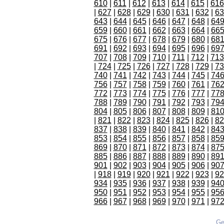
610
|
611
|
612
|
613
|
614
|
615
|
616
|
627
|
628
|
629
|
630
|
631
|
632
|
63
643
|
644
|
645
|
646
|
647
|
648
|
64
659
|
660
|
661
|
662
|
663
|
664
|
66
675
|
676
|
677
|
678
|
679
|
680
|
68
691
|
692
|
693
|
694
|
695
|
696
|
69
707
|
708
|
709
|
710
|
711
|
712
|
713
|
724
|
725
|
726
|
727
|
728
|
729
|
73
740
|
741
|
742
|
743
|
744
|
745
|
74
756
|
757
|
758
|
759
|
760
|
761
|
76
772
|
773
|
774
|
775
|
776
|
777
|
77
788
|
789
|
790
|
791
|
792
|
793
|
79
804
|
805
|
806
|
807
|
808
|
809
|
81
|
821
|
822
|
823
|
824
|
825
|
826
|
82
837
|
838
|
839
|
840
|
841
|
842
|
84
853
|
854
|
855
|
856
|
857
|
858
|
85
869
|
870
|
871
|
872
|
873
|
874
|
87
885
|
886
|
887
|
888
|
889
|
890
|
89
901
|
902
|
903
|
904
|
905
|
906
|
90
|
918
|
919
|
920
|
921
|
922
|
923
|
92
934
|
935
|
936
|
937
|
938
|
939
|
94
950
|
951
|
952
|
953
|
954
|
955
|
95
966
|
967
|
968
|
969
|
970
|
971
|
97
Ge