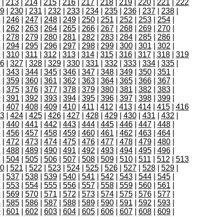
|
213
|
214
|
215
|
216
|
217
|
218
|
219
|
220
|
221
|
222
9
|
230
|
231
|
232
|
233
|
234
|
235
|
236
|
237
|
238
|
5
|
246
|
247
|
248
|
249
|
250
|
251
|
252
|
253
|
254
|
1
|
262
|
263
|
264
|
265
|
266
|
267
|
268
|
269
|
270
|
7
|
278
|
279
|
280
|
281
|
282
|
283
|
284
|
285
|
286
|
3
|
294
|
295
|
296
|
297
|
298
|
299
|
300
|
301
|
302
|
9
|
310
|
311
|
312
|
313
|
314
|
315
|
316
|
317
|
318
|
319
6
|
327
|
328
|
329
|
330
|
331
|
332
|
333
|
334
|
335
|
2
|
343
|
344
|
345
|
346
|
347
|
348
|
349
|
350
|
351
|
8
|
359
|
360
|
361
|
362
|
363
|
364
|
365
|
366
|
367
|
4
|
375
|
376
|
377
|
378
|
379
|
380
|
381
|
382
|
383
|
0
|
391
|
392
|
393
|
394
|
395
|
396
|
397
|
398
|
399
|
6
|
407
|
408
|
409
|
410
|
411
|
412
|
413
|
414
|
415
|
416
3
|
424
|
425
|
426
|
427
|
428
|
429
|
430
|
431
|
432
|
9
|
440
|
441
|
442
|
443
|
444
|
445
|
446
|
447
|
448
|
5
|
456
|
457
|
458
|
459
|
460
|
461
|
462
|
463
|
464
|
1
|
472
|
473
|
474
|
475
|
476
|
477
|
478
|
479
|
480
|
7
|
488
|
489
|
490
|
491
|
492
|
493
|
494
|
495
|
496
|
3
|
504
|
505
|
506
|
507
|
508
|
509
|
510
|
511
|
512
|
513
0
|
521
|
522
|
523
|
524
|
525
|
526
|
527
|
528
|
529
|
6
|
537
|
538
|
539
|
540
|
541
|
542
|
543
|
544
|
545
|
2
|
553
|
554
|
555
|
556
|
557
|
558
|
559
|
560
|
561
|
8
|
569
|
570
|
571
|
572
|
573
|
574
|
575
|
576
|
577
|
4
|
585
|
586
|
587
|
588
|
589
|
590
|
591
|
592
|
593
|
0
|
601
|
602
|
603
|
604
|
605
|
606
|
607
|
608
|
609
|