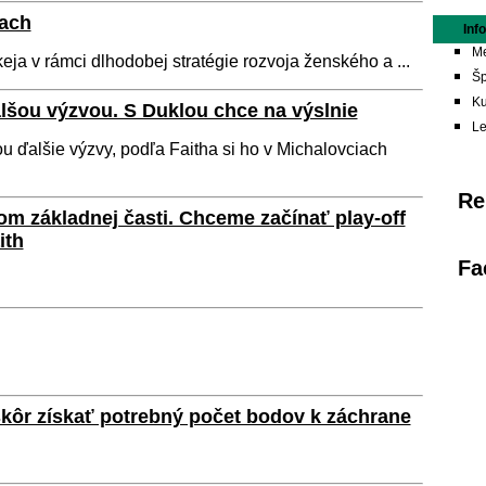
iach
Inf
Me
ja v rámci dlhodobej stratégie rozvoja ženského a ...
Šp
Ku
lšou výzvou. S Duklou chce na výslnie
L
ďalšie výzvy, podľa Faitha si ho v Michalovciach
Re
m základnej časti. Chceme začínať play-off
ith
Fa
kôr získať potrebný počet bodov k záchrane