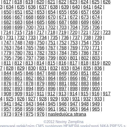
|
617
|
618
|
619
|
620
|
621
|
622
|
623
|
624
|
625
|
626
3
|
634
|
635
|
636
|
637
|
638
|
639
|
640
|
641
|
642
|
9
|
650
|
651
|
652
|
653
|
654
|
655
|
656
|
657
|
658
|
5
|
666
|
667
|
668
|
669
|
670
|
671
|
672
|
673
|
674
|
1
|
682
|
683
|
684
|
685
|
686
|
687
|
688
|
689
|
690
|
7
|
698
|
699
|
700
|
701
|
702
|
703
|
704
|
705
|
706
|
|
714
|
715
|
716
|
717
|
718
|
719
|
720
|
721
|
722
|
723
0
|
731
|
732
|
733
|
734
|
735
|
736
|
737
|
738
|
739
|
6
|
747
|
748
|
749
|
750
|
751
|
752
|
753
|
754
|
755
|
2
|
763
|
764
|
765
|
766
|
767
|
768
|
769
|
770
|
771
|
8
|
779
|
780
|
781
|
782
|
783
|
784
|
785
|
786
|
787
|
4
|
795
|
796
|
797
|
798
|
799
|
800
|
801
|
802
|
803
|
0
|
811
|
812
|
813
|
814
|
815
|
816
|
817
|
818
|
819
|
820
7
|
828
|
829
|
830
|
831
|
832
|
833
|
834
|
835
|
836
|
3
|
844
|
845
|
846
|
847
|
848
|
849
|
850
|
851
|
852
|
9
|
860
|
861
|
862
|
863
|
864
|
865
|
866
|
867
|
868
|
5
|
876
|
877
|
878
|
879
|
880
|
881
|
882
|
883
|
884
|
1
|
892
|
893
|
894
|
895
|
896
|
897
|
898
|
899
|
900
|
7
|
908
|
909
|
910
|
911
|
912
|
913
|
914
|
915
|
916
|
917
4
|
925
|
926
|
927
|
928
|
929
|
930
|
931
|
932
|
933
|
0
|
941
|
942
|
943
|
944
|
945
|
946
|
947
|
948
|
949
|
6
|
957
|
958
|
959
|
960
|
961
|
962
|
963
|
964
|
965
|
2
|
973
|
974
|
975
|
976
|
nasledujúca strana
©2012 Noviny Zemplína
nerované redakčným CMS systémom
HEMERA
spoločnosti
NIKA PRESS s.r