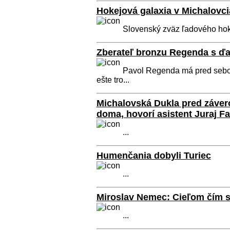
Hokejová galaxia v Michalovc
Slovenský zväz ľadového hoke
Zberateľ bronzu Regenda s ďa
Pavol Regenda má pred sebou 
ešte tro...
Michalovská Dukla pred závero
doma, hovorí asistent Juraj Fa
...
Humenčania dobyli Turiec
...
Miroslav Nemec: Cieľom čím s
...