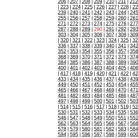
206
|
207
|
208
|
209
|
210
|
211
|
212
|
223
|
224
|
225
|
226
|
227
|
228
|
22
239
|
240
|
241
|
242
|
243
|
244
|
24
255
|
256
|
257
|
258
|
259
|
260
|
26
271
|
272
|
273
|
274
|
275
|
276
|
27
287
|
288
|
289
|
290
|
291
|
292
|
29
303
|
304
|
305
|
306
|
307
|
308
|
30
|
320
|
321
|
322
|
323
|
324
|
325
|
32
336
|
337
|
338
|
339
|
340
|
341
|
34
352
|
353
|
354
|
355
|
356
|
357
|
35
368
|
369
|
370
|
371
|
372
|
373
|
37
384
|
385
|
386
|
387
|
388
|
389
|
39
400
|
401
|
402
|
403
|
404
|
405
|
40
|
417
|
418
|
419
|
420
|
421
|
422
|
42
433
|
434
|
435
|
436
|
437
|
438
|
43
449
|
450
|
451
|
452
|
453
|
454
|
45
465
|
466
|
467
|
468
|
469
|
470
|
47
481
|
482
|
483
|
484
|
485
|
486
|
48
497
|
498
|
499
|
500
|
501
|
502
|
50
|
514
|
515
|
516
|
517
|
518
|
519
|
52
530
|
531
|
532
|
533
|
534
|
535
|
53
546
|
547
|
548
|
549
|
550
|
551
|
55
562
|
563
|
564
|
565
|
566
|
567
|
56
578
|
579
|
580
|
581
|
582
|
583
|
58
594
|
595
|
596
|
597
|
598
|
599
|
60