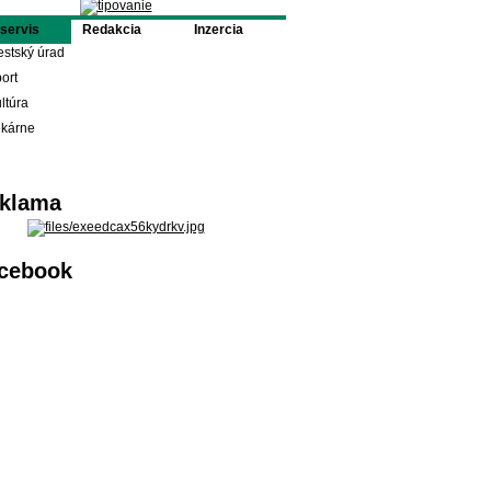
oservis
Redakcia
Inzercia
stský úrad
ort
ltúra
ekárne
klama
cebook