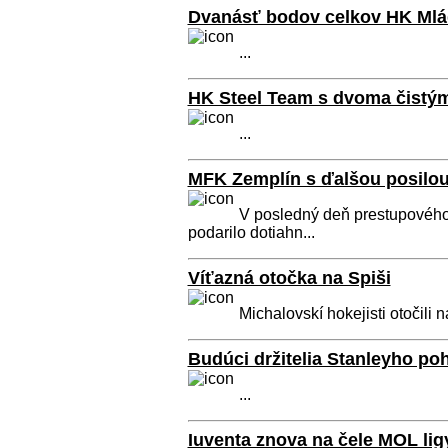
Dvanásť bodov celkov HK Mlá
...
HK Steel Team s dvoma čistým
...
MFK Zemplín s ďalšou posilo
V posledný deň prestupovéh
podarilo dotiahn...
Víťazná otočka na Spiši
Michalovskí hokejisti otočili 
Budúci držitelia Stanleyho poh
...
Iuventa znova na čele MOL lig