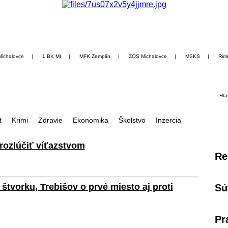
Michalovce
|
1 BK MI
|
MFK Zemplín
|
ZOS Michalovce
|
MSKS
|
Rim
Hľa
t
Krimi
Zdravie
Ekonomika
Školstvo
Inzercia
rozlúčiť víťazstvom
Re
tvorku, Trebišov o prvé miesto aj proti
Sú
Pr