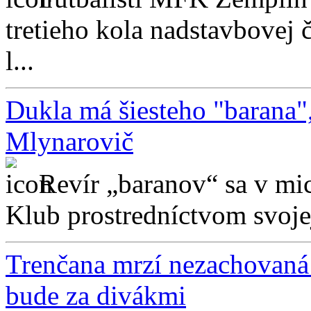
tretieho kola nadstavbovej č
l...
Dukla má šiesteho "barana"
Mlynarovič
Revír „baranov“ sa v mi
Klub prostredníctvom svojej 
Trenčana mrzí nezachovaná 
bude za divákmi