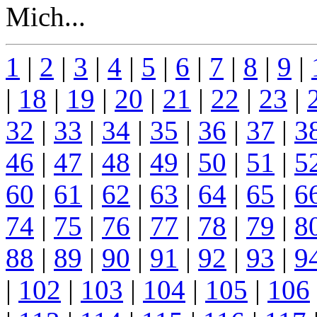
Mich...
1
|
2
|
3
|
4
|
5
|
6
|
7
|
8
|
9
|
|
18
|
19
|
20
|
21
|
22
|
23
|
32
|
33
|
34
|
35
|
36
|
37
|
3
46
|
47
|
48
|
49
|
50
|
51
|
5
60
|
61
|
62
|
63
|
64
|
65
|
6
74
|
75
|
76
|
77
|
78
|
79
|
8
88
|
89
|
90
|
91
|
92
|
93
|
9
|
102
|
103
|
104
|
105
|
106