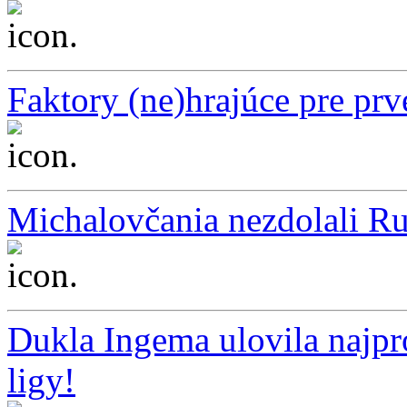
...
Faktory (ne)hrajúce pre prv
...
Michalovčania nezdolali R
...
Dukla Ingema ulovila najpr
ligy!