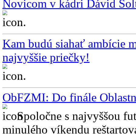
Novicom v kádri Dávid Šol
...
Kam budú siahať ambície m
najvyššie priečky!
...
ObFZMI: Do finále Oblastné
Spoločne s najvyššou fu
minulého víkendu reštartov