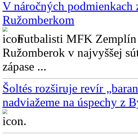
V náročných podmienkach 
Ružomberkom
Futbalisti MFK Zemplín
Ružomberok v najvyššej súť
zápase ...
Šoltés rozširuje revír „bar
nadviažeme na úspechy z By
...