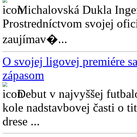
Michalovská Dukla Ingem
Prostredníctvom svojej ofici
zaujímav�...
O svojej ligovej premiére s
zápasom
Debut v najvyššej futbal
kole nadstavbovej časti o t
drese ...