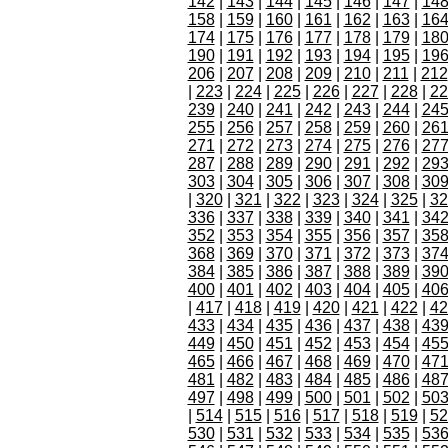
142
|
143
|
144
|
145
|
146
|
147
|
14
158
|
159
|
160
|
161
|
162
|
163
|
16
174
|
175
|
176
|
177
|
178
|
179
|
18
190
|
191
|
192
|
193
|
194
|
195
|
19
206
|
207
|
208
|
209
|
210
|
211
|
212
|
223
|
224
|
225
|
226
|
227
|
228
|
22
239
|
240
|
241
|
242
|
243
|
244
|
24
255
|
256
|
257
|
258
|
259
|
260
|
26
271
|
272
|
273
|
274
|
275
|
276
|
27
287
|
288
|
289
|
290
|
291
|
292
|
29
303
|
304
|
305
|
306
|
307
|
308
|
30
|
320
|
321
|
322
|
323
|
324
|
325
|
32
336
|
337
|
338
|
339
|
340
|
341
|
34
352
|
353
|
354
|
355
|
356
|
357
|
35
368
|
369
|
370
|
371
|
372
|
373
|
37
384
|
385
|
386
|
387
|
388
|
389
|
39
400
|
401
|
402
|
403
|
404
|
405
|
40
|
417
|
418
|
419
|
420
|
421
|
422
|
42
433
|
434
|
435
|
436
|
437
|
438
|
43
449
|
450
|
451
|
452
|
453
|
454
|
45
465
|
466
|
467
|
468
|
469
|
470
|
47
481
|
482
|
483
|
484
|
485
|
486
|
48
497
|
498
|
499
|
500
|
501
|
502
|
50
|
514
|
515
|
516
|
517
|
518
|
519
|
52
530
|
531
|
532
|
533
|
534
|
535
|
53