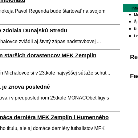
ampionátu
Inf
okeja Pavol Regenda bude štartovať na svojom
Me
Šp
Ku
e zdolala Dunajskú Stredu
L
lovce zvládli aj štvrtý zápas nadstavbovej ...
n starších dorastencov MFK Zemplín
Re
 Michalovce si v 23.kole najvyššej súťaže schut...
Fa
 je znova posledné
ovali v predposlednom 25.kole MONACObet ligy s
omáca derniéra MFK Zemplín i Humenného
o titulu, ale aj domáce derniéry futbalistov MFK