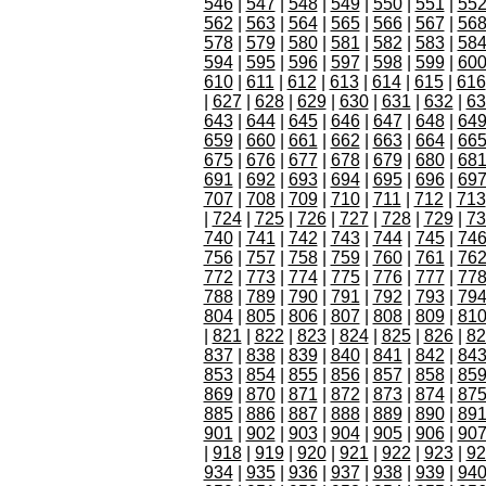
546
|
547
|
548
|
549
|
550
|
551
|
55
562
|
563
|
564
|
565
|
566
|
567
|
56
578
|
579
|
580
|
581
|
582
|
583
|
58
594
|
595
|
596
|
597
|
598
|
599
|
60
610
|
611
|
612
|
613
|
614
|
615
|
616
|
627
|
628
|
629
|
630
|
631
|
632
|
63
643
|
644
|
645
|
646
|
647
|
648
|
64
659
|
660
|
661
|
662
|
663
|
664
|
66
675
|
676
|
677
|
678
|
679
|
680
|
68
691
|
692
|
693
|
694
|
695
|
696
|
69
707
|
708
|
709
|
710
|
711
|
712
|
713
|
724
|
725
|
726
|
727
|
728
|
729
|
73
740
|
741
|
742
|
743
|
744
|
745
|
74
756
|
757
|
758
|
759
|
760
|
761
|
76
772
|
773
|
774
|
775
|
776
|
777
|
77
788
|
789
|
790
|
791
|
792
|
793
|
79
804
|
805
|
806
|
807
|
808
|
809
|
81
|
821
|
822
|
823
|
824
|
825
|
826
|
82
837
|
838
|
839
|
840
|
841
|
842
|
84
853
|
854
|
855
|
856
|
857
|
858
|
85
869
|
870
|
871
|
872
|
873
|
874
|
87
885
|
886
|
887
|
888
|
889
|
890
|
89
901
|
902
|
903
|
904
|
905
|
906
|
90
|
918
|
919
|
920
|
921
|
922
|
923
|
92
934
|
935
|
936
|
937
|
938
|
939
|
94