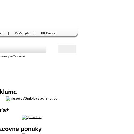
kat
|
TV Zemplín
|
CK Bomex
danie poďľa názvu
klama
ťaž
acovné ponuky