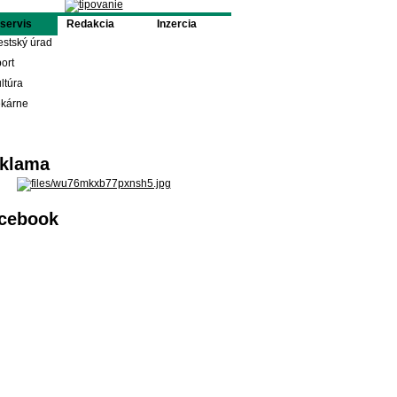
oservis
Redakcia
Inzercia
stský úrad
ort
ltúra
ekárne
klama
cebook