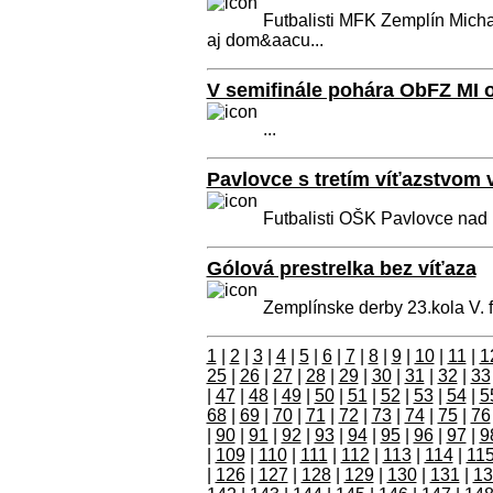
Futbalisti MFK Zemplín Micha
aj dom&aacu...
V semifinále pohára ObFZ MI 
...
Pavlovce s tretím víťazstvom 
Futbalisti OŠK Pavlovce nad U
Gólová prestrelka bez víťaza
Zemplínske derby 23.kola V. f
1
|
2
|
3
|
4
|
5
|
6
|
7
|
8
|
9
|
10
|
11
|
1
25
|
26
|
27
|
28
|
29
|
30
|
31
|
32
|
33
|
47
|
48
|
49
|
50
|
51
|
52
|
53
|
54
|
5
68
|
69
|
70
|
71
|
72
|
73
|
74
|
75
|
76
|
90
|
91
|
92
|
93
|
94
|
95
|
96
|
97
|
9
|
109
|
110
|
111
|
112
|
113
|
114
|
11
|
126
|
127
|
128
|
129
|
130
|
131
|
13