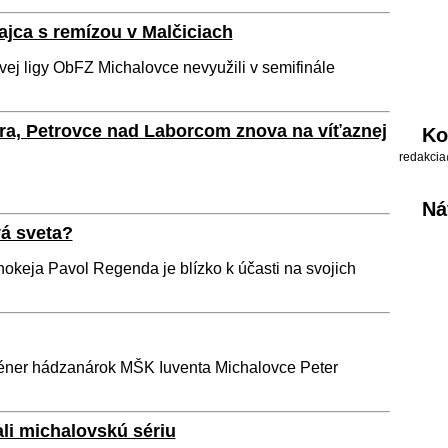
hajca s remízou v Malčiciach
vej ligy ObFZ Michalovce nevyužili v semifinále
a, Petrovce nad Laborcom znova na víťaznej
Ko
redakcia
Ná
á sveta?
keja Pavol Regenda je blízko k účasti na svojich
Tréner hádzanárok MŠK Iuventa Michalovce Peter
li michalovskú sériu