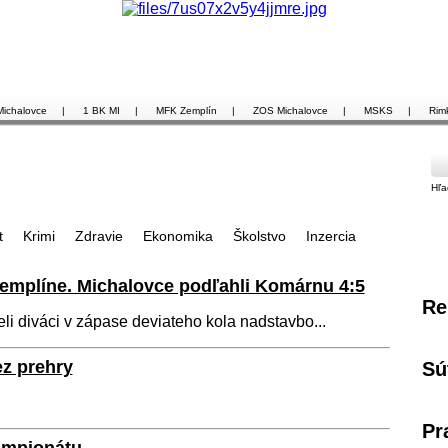
Michalovce
|
1 BK MI
|
MFK Zemplín
|
ZOS Michalovce
|
MSKS
|
Rim
Hľa
t
Krimi
Zdravie
Ekonomika
Školstvo
Inzercia
Zemplíne. Michalovce podľahli Komárnu 4:5
Re
eli diváci v zápase deviateho kola nadstavbo...
ez prehry
Sú
Pr