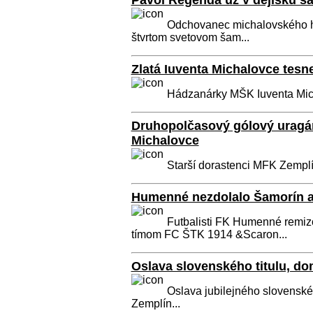
Pavol Regenda už v dejisku š
Odchovanec michalovského h
štvrtom svetovom šam...
Zlatá Iuventa Michalovce tesn
Hádzanárky MŠK Iuventa Micha
Druhopolčasový gólový uragá
Michalovce
Starší dorastenci MFK Zemplín
Humenné nezdolalo Šamorín a
Futbalisti FK Humenné remiz
tímom FC ŠTK 1914 &Scaron...
Oslava slovenského titulu, d
Oslava jubilejného slovenskéh
Zemplín...