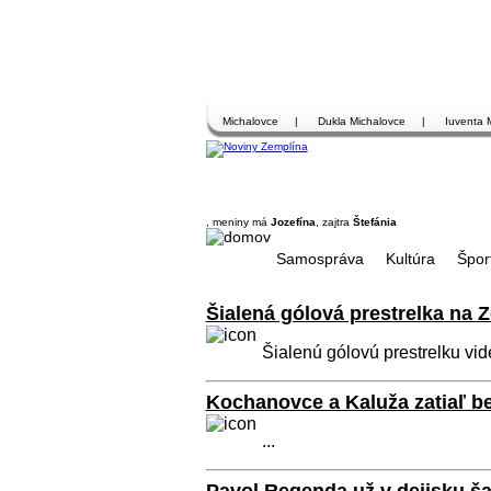
Michalovce
|
Dukla Michalovce
|
Iuventa 
, meniny má
Jozefína
, zajtra
Štefánia
Samospráva
Kultúra
Špor
Šialená gólová prestrelka na 
Šialenú gólovú prestrelku vid
Kochanovce a Kaluža zatiaľ b
...