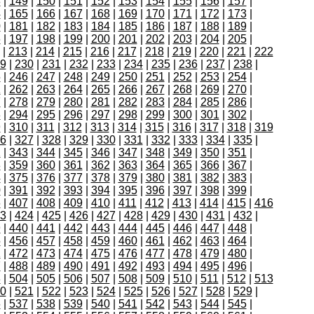
8
|
149
|
150
|
151
|
152
|
153
|
154
|
155
|
156
|
157
|
4
|
165
|
166
|
167
|
168
|
169
|
170
|
171
|
172
|
173
|
0
|
181
|
182
|
183
|
184
|
185
|
186
|
187
|
188
|
189
|
6
|
197
|
198
|
199
|
200
|
201
|
202
|
203
|
204
|
205
|
|
213
|
214
|
215
|
216
|
217
|
218
|
219
|
220
|
221
|
222
9
|
230
|
231
|
232
|
233
|
234
|
235
|
236
|
237
|
238
|
5
|
246
|
247
|
248
|
249
|
250
|
251
|
252
|
253
|
254
|
1
|
262
|
263
|
264
|
265
|
266
|
267
|
268
|
269
|
270
|
7
|
278
|
279
|
280
|
281
|
282
|
283
|
284
|
285
|
286
|
3
|
294
|
295
|
296
|
297
|
298
|
299
|
300
|
301
|
302
|
9
|
310
|
311
|
312
|
313
|
314
|
315
|
316
|
317
|
318
|
319
6
|
327
|
328
|
329
|
330
|
331
|
332
|
333
|
334
|
335
|
2
|
343
|
344
|
345
|
346
|
347
|
348
|
349
|
350
|
351
|
8
|
359
|
360
|
361
|
362
|
363
|
364
|
365
|
366
|
367
|
4
|
375
|
376
|
377
|
378
|
379
|
380
|
381
|
382
|
383
|
0
|
391
|
392
|
393
|
394
|
395
|
396
|
397
|
398
|
399
|
6
|
407
|
408
|
409
|
410
|
411
|
412
|
413
|
414
|
415
|
416
3
|
424
|
425
|
426
|
427
|
428
|
429
|
430
|
431
|
432
|
9
|
440
|
441
|
442
|
443
|
444
|
445
|
446
|
447
|
448
|
5
|
456
|
457
|
458
|
459
|
460
|
461
|
462
|
463
|
464
|
1
|
472
|
473
|
474
|
475
|
476
|
477
|
478
|
479
|
480
|
7
|
488
|
489
|
490
|
491
|
492
|
493
|
494
|
495
|
496
|
3
|
504
|
505
|
506
|
507
|
508
|
509
|
510
|
511
|
512
|
513
0
|
521
|
522
|
523
|
524
|
525
|
526
|
527
|
528
|
529
|
6
|
537
|
538
|
539
|
540
|
541
|
542
|
543
|
544
|
545
|