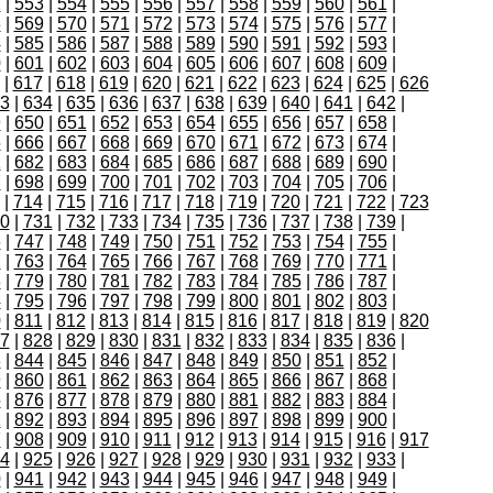
2
|
553
|
554
|
555
|
556
|
557
|
558
|
559
|
560
|
561
|
8
|
569
|
570
|
571
|
572
|
573
|
574
|
575
|
576
|
577
|
4
|
585
|
586
|
587
|
588
|
589
|
590
|
591
|
592
|
593
|
0
|
601
|
602
|
603
|
604
|
605
|
606
|
607
|
608
|
609
|
|
617
|
618
|
619
|
620
|
621
|
622
|
623
|
624
|
625
|
626
3
|
634
|
635
|
636
|
637
|
638
|
639
|
640
|
641
|
642
|
9
|
650
|
651
|
652
|
653
|
654
|
655
|
656
|
657
|
658
|
5
|
666
|
667
|
668
|
669
|
670
|
671
|
672
|
673
|
674
|
1
|
682
|
683
|
684
|
685
|
686
|
687
|
688
|
689
|
690
|
7
|
698
|
699
|
700
|
701
|
702
|
703
|
704
|
705
|
706
|
|
714
|
715
|
716
|
717
|
718
|
719
|
720
|
721
|
722
|
723
0
|
731
|
732
|
733
|
734
|
735
|
736
|
737
|
738
|
739
|
6
|
747
|
748
|
749
|
750
|
751
|
752
|
753
|
754
|
755
|
2
|
763
|
764
|
765
|
766
|
767
|
768
|
769
|
770
|
771
|
8
|
779
|
780
|
781
|
782
|
783
|
784
|
785
|
786
|
787
|
4
|
795
|
796
|
797
|
798
|
799
|
800
|
801
|
802
|
803
|
0
|
811
|
812
|
813
|
814
|
815
|
816
|
817
|
818
|
819
|
820
7
|
828
|
829
|
830
|
831
|
832
|
833
|
834
|
835
|
836
|
3
|
844
|
845
|
846
|
847
|
848
|
849
|
850
|
851
|
852
|
9
|
860
|
861
|
862
|
863
|
864
|
865
|
866
|
867
|
868
|
5
|
876
|
877
|
878
|
879
|
880
|
881
|
882
|
883
|
884
|
1
|
892
|
893
|
894
|
895
|
896
|
897
|
898
|
899
|
900
|
7
|
908
|
909
|
910
|
911
|
912
|
913
|
914
|
915
|
916
|
917
4
|
925
|
926
|
927
|
928
|
929
|
930
|
931
|
932
|
933
|
0
|
941
|
942
|
943
|
944
|
945
|
946
|
947
|
948
|
949
|