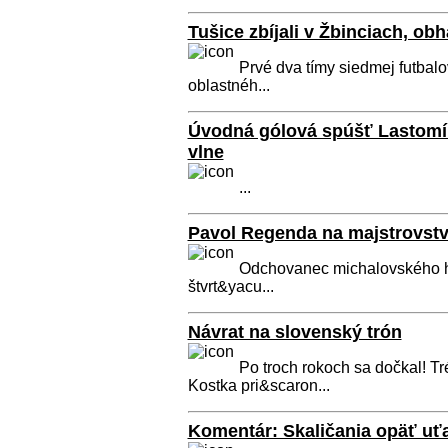
Tušice zbíjali v Žbinciach, ob
Prvé dva tímy siedmej futbalo
oblastnéh...
Úvodná gólová spúšť Lastomír
vlne
...
Pavol Regenda na majstrovstv
Odchovanec michalovského ho
štvrt&yacu...
Návrat na slovenský trón
Po troch rokoch sa dočkal! 
Kostka pri&scaron...
Komentár: Skaličania opäť uťa