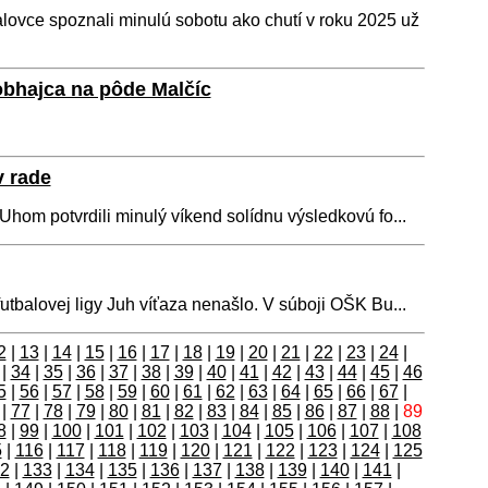
lovce spoznali minulú sobotu ako chutí v roku 2025 už
obhajca na pôde Malčíc
v rade
hom potvrdili minulý víkend solídnu výsledkovú fo...
utbalovej ligy Juh víťaza nenašlo. V súboji OŠK Bu...
2
|
13
|
14
|
15
|
16
|
17
|
18
|
19
|
20
|
21
|
22
|
23
|
24
|
|
34
|
35
|
36
|
37
|
38
|
39
|
40
|
41
|
42
|
43
|
44
|
45
|
46
5
|
56
|
57
|
58
|
59
|
60
|
61
|
62
|
63
|
64
|
65
|
66
|
67
|
|
77
|
78
|
79
|
80
|
81
|
82
|
83
|
84
|
85
|
86
|
87
|
88
|
89
8
|
99
|
100
|
101
|
102
|
103
|
104
|
105
|
106
|
107
|
108
5
|
116
|
117
|
118
|
119
|
120
|
121
|
122
|
123
|
124
|
125
2
|
133
|
134
|
135
|
136
|
137
|
138
|
139
|
140
|
141
|