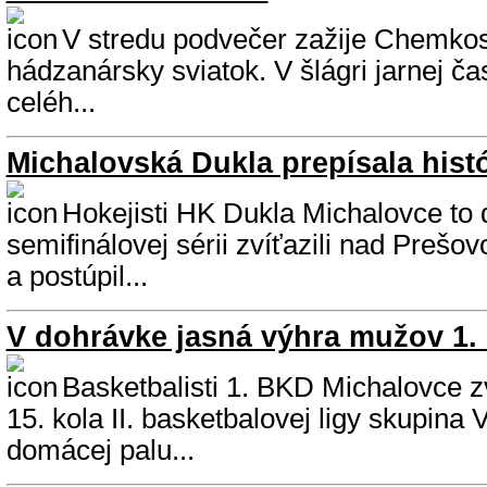
V stredu podvečer zažije Chemkos
hádzanársky sviatok. V šlágri jarnej ča
celéh...
Michalovská Dukla prepísala hist
Hokejisti HK Dukla Michalovce to 
semifinálovej sérii zvíťazili nad Preš
a postúpil...
V dohrávke jasná výhra mužov 1
Basketbalisti 1. BKD Michalovce zv
15. kola II. basketbalovej ligy skupina
domácej palu...