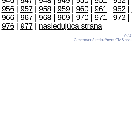
946
|
947
|
948
|
949
|
950
|
951
|
952
|
956
|
957
|
958
|
959
|
960
|
961
|
962
|
966
|
967
|
968
|
969
|
970
|
971
|
972
|
976
|
977
|
nasledujúca strana
©201
Generované redakčným CMS sy