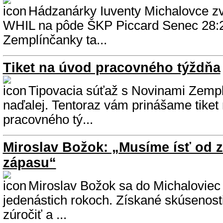
Hádzanárky Iuventy Michalovce zvíť
WHIL na pôde ŠKP Piccard Senec 28:2
Zemplínčanky ta...
Tiket na úvod pracovného týždňa
Tipovacia súťaž s Novinami Zempl
naďalej. Tentoraz vám prinášame tiket
pracovného tý...
Miroslav Božok: „Musíme ísť od 
zápasu“
Miroslav Božok sa do Michaloviec v
jedenástich rokoch. Získané skúsenost
zúročiť a ...