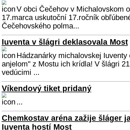
V obci Čečehov v Michalovskom o
17.marca uskutoční 17.ročník obľúben
Čečehovského polma...
Iuventa v šlágri deklasovala Most
Hádzanárky michalovskej Iuventy o
anjelom" z Mostu ich krídla! V šlágri 2
vedúcimi ...
Víkendový tiket pridaný
...
Chemkostav aréna zažije šláger jar
Iuventa hostí Most