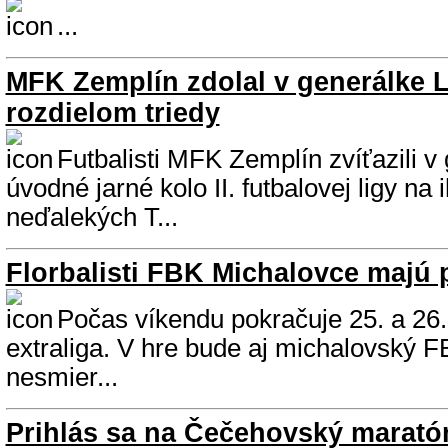
...
MFK Zemplín zdolal v generálke 
rozdielom triedy
Futbalisti MFK Zemplín zvíťazili v
úvodné jarné kolo II. futbalovej ligy na 
neďalekých T...
Florbalisti FBK Michalovce majú
Počas víkendu pokračuje 25. a 26.
extraliga. V hre bude aj michalovský F
nesmier...
Prihlás sa na Čečehovský marató