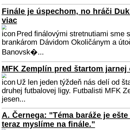
Finále je úspechom, no hráči Duk
viac
Pred finálovými stretnutiami sme s
brankárom Dávidom Okoličánym a út
Banovsk�...
MFK Zemplín pred štartom jarnej 
Už len jeden týždeň nás delí od šta
druhej futbalovej ligy. Futbalisti MFK 
jesen...
A. Černega: "Téma baráže je ešte
teraz myslíme na finále."