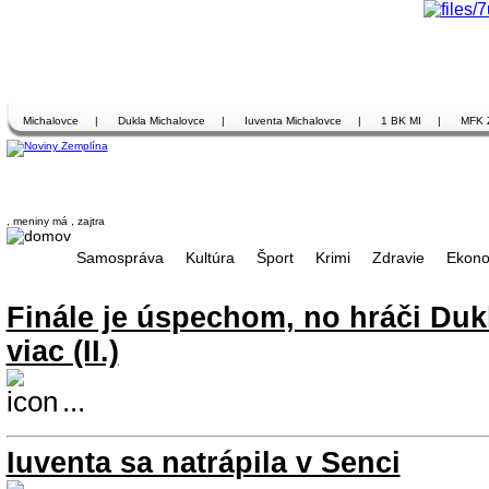
Michalovce
|
Dukla Michalovce
|
Iuventa Michalovce
|
1 BK MI
|
MFK 
, meniny má
, zajtra
Samospráva
Kultúra
Šport
Krimi
Zdravie
Ekono
Finále je úspechom, no hráči Duk
viac (II.)
...
Iuventa sa natrápila v Senci