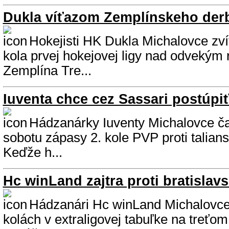
Dukla víťazom Zemplínskeho der
Hokejisti HK Dukla Michalovce zvíť
kola prvej hokejovej ligy nad odvekým 
Zemplína Tre...
Iuventa chce cez Sassari postúpi
Hádzanárky Iuventy Michalovce čak
sobotu zápasy 2. kole PVP proti talia
Keďže h...
Hc winLand zajtra proti bratisla
Hádzanári Hc winLand Michalovce 
kolách v extraligovej tabuľke na treťom