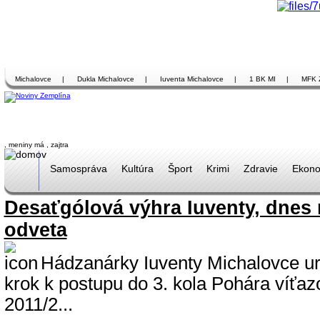
Michalovce
|
Dukla Michalovce
|
Iuventa Michalovce
|
1 BK MI
|
MFK 
, meniny má
, zajtra
Samospráva
Kultúra
Šport
Krimi
Zdravie
Ekono
Desaťgólová výhra Iuventy, dnes
odveta
Hádzanárky Iuventy Michalovce uro
krok k postupu do 3. kola Pohára víťaz
2011/2...