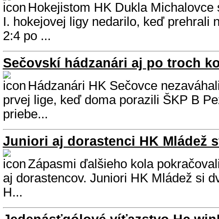
Hokejistom HK Dukla Michalovce s
I. hokejovej ligy nedarilo, keď prehrali
2:4 po ...
Sečovskí hádzanári aj po troch ko
Hádzanári HK Sečovce nezaváhali 
prvej lige, keď doma porazili ŠKP B P
priebe...
Juniori aj dorastenci HK Mládež 
Zápasmi ďalšieho kola pokračovali 
aj dorastencov. Juniori HK Mládež si dv
H...