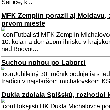
Senice, k...
MFK Zemplín porazil aj Moldavu, 
prvom mieste
Futbalisti MFK Zemplín Michalovce
10. kola na domácom ihrisku v krajsk
nad Bodvou...
Suchou nohou po Laborci
Jubilejný 30. ročník podujatia s je
tradícií v najstaršom michalovskom KST
Dukla zdolala Spišskú, rozhodol 
Hokejisti HK Dukla Michalovce pora