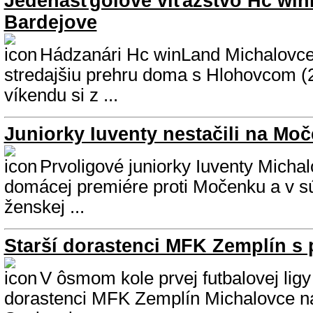
Jedenásťgólové víťazstvo Hc win
Bardejove
Hádzanári Hc winLand Michalovce 
stredajšiu prehru doma s Hlohovcom (
víkendu si z ...
Juniorky Iuventy nestačili na Mo
Prvoligové juniorky Iuventy Michal
domácej premiére proti Močenku a v súb
ženskej ...
Starší dorastenci MFK Zemplín s
V ôsmom kole prvej futbalovej ligy 
dorastenci MFK Zemplín Michalovce n