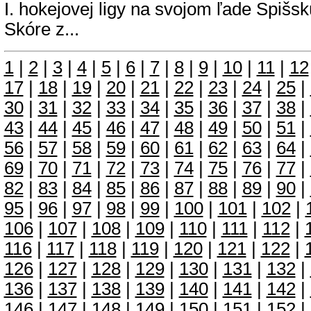
I. hokejovej ligy na svojom ľade Spišs
Skóre z...
1
|
2
|
3
|
4
|
5
|
6
|
7
|
8
|
9
|
10
|
11
|
12
17
|
18
|
19
|
20
|
21
|
22
|
23
|
24
|
25
|
30
|
31
|
32
|
33
|
34
|
35
|
36
|
37
|
38
|
43
|
44
|
45
|
46
|
47
|
48
|
49
|
50
|
51
|
56
|
57
|
58
|
59
|
60
|
61
|
62
|
63
|
64
|
69
|
70
|
71
|
72
|
73
|
74
|
75
|
76
|
77
|
82
|
83
|
84
|
85
|
86
|
87
|
88
|
89
|
90
|
95
|
96
|
97
|
98
|
99
|
100
|
101
|
102
|
106
|
107
|
108
|
109
|
110
|
111
|
112
|
116
|
117
|
118
|
119
|
120
|
121
|
122
|
126
|
127
|
128
|
129
|
130
|
131
|
132
|
136
|
137
|
138
|
139
|
140
|
141
|
142
|
146
|
147
|
148
|
149
|
150
|
151
|
152
|