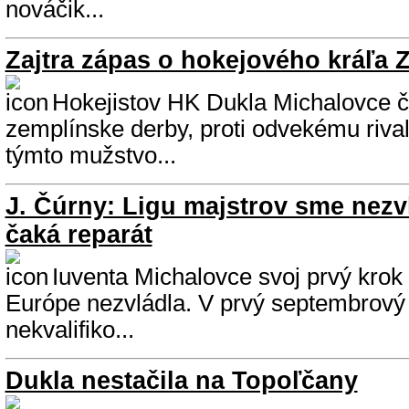
nováčik...
Zajtra zápas o hokejového kráľa 
Hokejistov HK Dukla Michalovce č
zemplínske derby, proti odvekému rival
týmto mužstvo...
J. Čúrny: Ligu majstrov sme nezvl
čaká reparát
Iuventa Michalovce svoj prvý krok
Európe nezvládla. V prvý septembrový 
nekvalifiko...
Dukla nestačila na Topoľčany