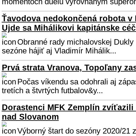
momentoch duelu vyrovnaným súperom, 
Ťavodova nedokončená robota v 
Ujde sa Mihálikovi kapitánske cé
Obranné rady michalovskej Dukly 
sezóne hájiť aj Vladimír Mihálik...
Prvá strata Vranova, Topoľany zast
Počas víkendu sa odohrali aj zápas
tretích a štvrtých futbalov&y...
Dorastenci MFK Zemplín zvíťazili 
nad Slovanom
Výborný štart do sezóny 2020/21 z