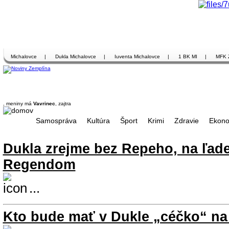
Michalovce
|
Dukla Michalovce
|
Iuventa Michalovce
|
1 BK MI
|
MFK 
, meniny má
Vavrinec
, zajtra
Samospráva
Kultúra
Šport
Krimi
Zdravie
Ekono
Dukla zrejme bez Repeho, na ľade
Regendom
...
Kto bude mať v Dukle „céčko“ na