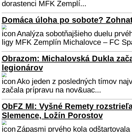
dorastenci MFK Zemplí...
Domáca úloha po sobote? Zohnať
Analýza sobotňajšieho duelu prvé
ligy MFK Zemplín Michalovce – FC Spa
Obrazom: Michalovská Dukla zača
legionárov
Ako jeden z posledných tímov najvy
začala prípravu na nov&uac...
ObFZ MI: Vyšné Remety rozstrieľa
Slemence, Ložín Porostov
Zápasmi prvého kola odštartovala