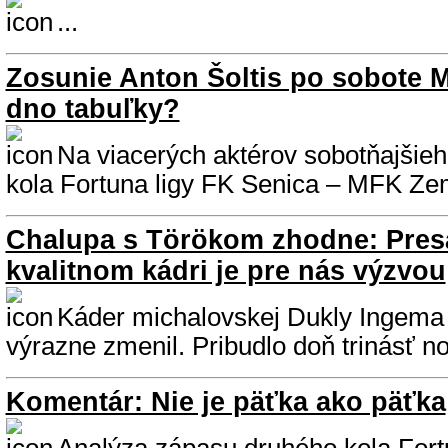
...
Zosunie Anton Šoltis po sobote 
dno tabuľky?
Na viacerých aktérov sobotňajšieh
kola Fortuna ligy FK Senica – MFK Zem
Chalupa s Törökom zhodne: Presa
kvalitnom kádri je pre nás výzvou
Káder michalovskej Dukly Ingema 
výrazne zmenil. Pribudlo doň trinásť no
Komentár: Nie je päťka ako päťka