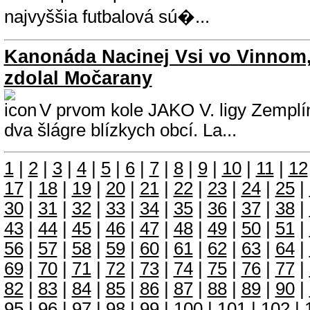
najvyššia futbalová sú�...
Kanonáda Nacinej Vsi vo Vinnom,
zdolal Močarany
V prvom kole JAKO V. ligy Zemplí
dva šlágre blízkych obcí. La...
1
|
2
|
3
|
4
|
5
|
6
|
7
|
8
|
9
|
10
|
11
|
12
17
|
18
|
19
|
20
|
21
|
22
|
23
|
24
|
25
|
30
|
31
|
32
|
33
|
34
|
35
|
36
|
37
|
38
|
43
|
44
|
45
|
46
|
47
|
48
|
49
|
50
|
51
|
56
|
57
|
58
|
59
|
60
|
61
|
62
|
63
|
64
|
69
|
70
|
71
|
72
|
73
|
74
|
75
|
76
|
77
|
82
|
83
|
84
|
85
|
86
|
87
|
88
|
89
|
90
|
95
|
96
|
97
|
98
|
99
|
100
|
101
|
102
|