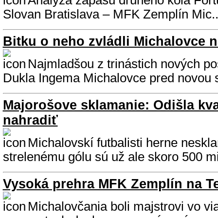
Analýza zápasu druhého kola Fort
Slovan Bratislava – MFK Zemplín Mic..
Bitku o neho zvládli Michalovce 
Najmladšou z trinástich nových po
Dukla Ingema Michalovce pred novou s
Majorošove sklamanie: Odišla kva
nahradiť
Michalovskí futbalisti herne neskla
strelenému gólu sú už ale skoro 500 mi
Vysoká prehra MFK Zemplín na T
Michalovčania boli majstrovi vo vi