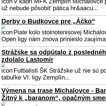
V kádri MFK Zemplín Michalovce 
už nebude pôsobiť pätica hr&aacu...
Derby o Budkovce pre „Áčko“
Piate kolo stolnotenisovej Michal
Open ligy nám znova prinieslo zaujímav
Strážske sa odpútalo z poslednéh
zdolalo Lastomír
Futbalisti ŠK Strážske už nie sú 
tabuľke VI. ligy Zemplín...
Výmena na trase Michalovce - Ban
Žitný k „baranom“, opačným sm