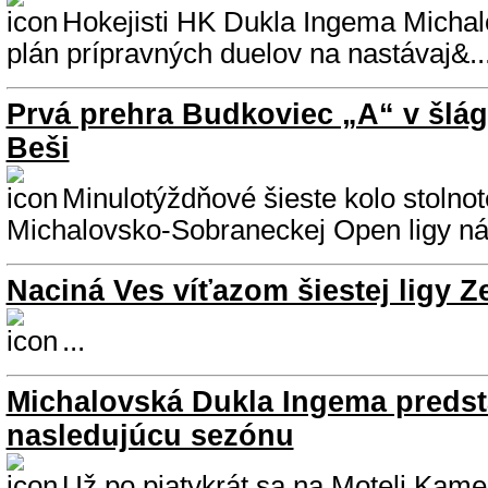
Hokejisti HK Dukla Ingema Michal
plán prípravných duelov na nastávaj&..
Prvá prehra Budkoviec „A“ v šlágr
Beši
Minulotýždňové šieste kolo stolnot
Michalovsko-Sobraneckej Open ligy nám
Naciná Ves víťazom šiestej ligy Z
...
Michalovská Dukla Ingema predsta
nasledujúcu sezónu
Už po piatykrát sa na Moteli Kam