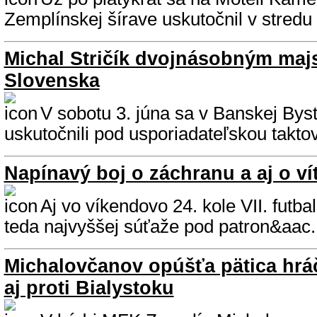
Zemplínskej šírave uskutočnil v stredu
Michal Stričík dvojnásobným maj
Slovenska
V sobotu 3. júna sa v Banskej Byst
uskutočnili pod usporiadateľskou takto
Napínavý boj o záchranu a aj o ví
Aj vo víkendovo 24. kole VII. futba
teda najvyššej súťaže pod patron&aac..
Michalovčanov opúšťa pätica hráč
aj proti Bialystoku