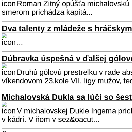
Roman Žitný opúšťa michalovskú
smerom prichádza kapitá...
Dva talenty z mládeže s hráčsky
...
Dúbravka úspešná v ďalšej gólove
Druhú gólovú prestrelku v rade abs
víkendovom 23.kole VII. ligy mužov, ted
Michalovská Dukla sa lúči so šes
V michalovskej Dukle Ingema pr
v kádri. V ňom v sez&oacut...