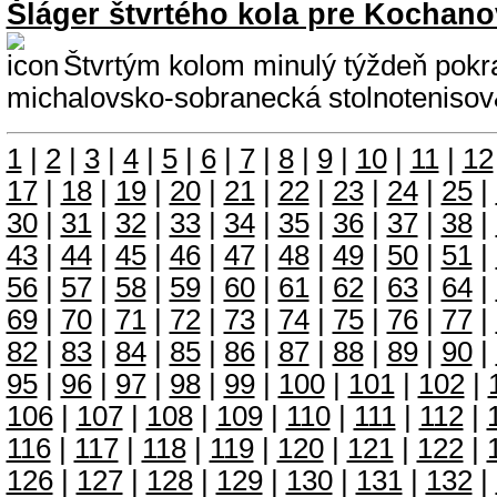
Šláger štvrtého kola pre Kochan
Štvrtým kolom minulý týždeň pokr
michalovsko-sobranecká stolnotenisov
1
|
2
|
3
|
4
|
5
|
6
|
7
|
8
|
9
|
10
|
11
|
12
17
|
18
|
19
|
20
|
21
|
22
|
23
|
24
|
25
|
30
|
31
|
32
|
33
|
34
|
35
|
36
|
37
|
38
|
43
|
44
|
45
|
46
|
47
|
48
|
49
|
50
|
51
|
56
|
57
|
58
|
59
|
60
|
61
|
62
|
63
|
64
|
69
|
70
|
71
|
72
|
73
|
74
|
75
|
76
|
77
|
82
|
83
|
84
|
85
|
86
|
87
|
88
|
89
|
90
|
95
|
96
|
97
|
98
|
99
|
100
|
101
|
102
|
106
|
107
|
108
|
109
|
110
|
111
|
112
|
116
|
117
|
118
|
119
|
120
|
121
|
122
|
126
|
127
|
128
|
129
|
130
|
131
|
132
|