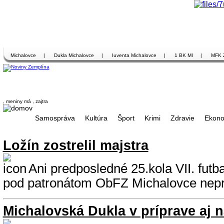
Michalovce
|
Dukla Michalovce
|
Iuventa Michalovce
|
1 BK MI
|
MFK 
, meniny má
, zajtra
Samospráva
Kultúra
Šport
Krimi
Zdravie
Ekono
Ložín zostrelil majstra
Ani predposledné 25.kola VII. futb
pod patronátom ObFZ Michalovce neprin
Michalovská Dukla v príprave aj n