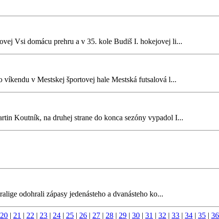
ej Vsi domácu prehru a v 35. kole Budiš I. hokejovej li...
íkendu v Mestskej športovej hale Mestská futsalová l...
tin Koutník, na druhej strane do konca sezóny vypadol I...
ralige odohrali zápasy jedenásteho a dvanásteho ko...
20
|
21
|
22
|
23
|
24
|
25
|
26
|
27
|
28
|
29
|
30
|
31
|
32
|
33
|
34
|
35
|
36