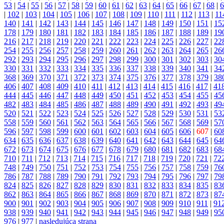
53
|
54
|
55
|
56
|
57
|
58
|
59
|
60
|
61
|
62
|
63
|
64
|
65
|
66
|
67
|
68
|
6
|
102
|
103
|
104
|
105
|
106
|
107
|
108
|
109
|
110
|
111
|
112
|
113
|
11
140
|
141
|
142
|
143
|
144
|
145
|
146
|
147
|
148
|
149
|
150
|
151
|
15
178
|
179
|
180
|
181
|
182
|
183
|
184
|
185
|
186
|
187
|
188
|
189
|
19
216
|
217
|
218
|
219
|
220
|
221
|
222
|
223
|
224
|
225
|
226
|
227
|
22
254
|
255
|
256
|
257
|
258
|
259
|
260
|
261
|
262
|
263
|
264
|
265
|
26
292
|
293
|
294
|
295
|
296
|
297
|
298
|
299
|
300
|
301
|
302
|
303
|
30
330
|
331
|
332
|
333
|
334
|
335
|
336
|
337
|
338
|
339
|
340
|
341
|
34
368
|
369
|
370
|
371
|
372
|
373
|
374
|
375
|
376
|
377
|
378
|
379
|
38
406
|
407
|
408
|
409
|
410
|
411
|
412
|
413
|
414
|
415
|
416
|
417
|
41
444
|
445
|
446
|
447
|
448
|
449
|
450
|
451
|
452
|
453
|
454
|
455
|
45
482
|
483
|
484
|
485
|
486
|
487
|
488
|
489
|
490
|
491
|
492
|
493
|
49
520
|
521
|
522
|
523
|
524
|
525
|
526
|
527
|
528
|
529
|
530
|
531
|
53
558
|
559
|
560
|
561
|
562
|
563
|
564
|
565
|
566
|
567
|
568
|
569
|
57
596
|
597
|
598
|
599
|
600
|
601
|
602
|
603
|
604
|
605
|
606
|
607
|
60
634
|
635
|
636
|
637
|
638
|
639
|
640
|
641
|
642
|
643
|
644
|
645
|
64
672
|
673
|
674
|
675
|
676
|
677
|
678
|
679
|
680
|
681
|
682
|
683
|
68
710
|
711
|
712
|
713
|
714
|
715
|
716
|
717
|
718
|
719
|
720
|
721
|
72
748
|
749
|
750
|
751
|
752
|
753
|
754
|
755
|
756
|
757
|
758
|
759
|
76
786
|
787
|
788
|
789
|
790
|
791
|
792
|
793
|
794
|
795
|
796
|
797
|
79
824
|
825
|
826
|
827
|
828
|
829
|
830
|
831
|
832
|
833
|
834
|
835
|
83
862
|
863
|
864
|
865
|
866
|
867
|
868
|
869
|
870
|
871
|
872
|
873
|
87
900
|
901
|
902
|
903
|
904
|
905
|
906
|
907
|
908
|
909
|
910
|
911
|
91
938
|
939
|
940
|
941
|
942
|
943
|
944
|
945
|
946
|
947
|
948
|
949
|
95
976
|
977
|
nasledujúca strana