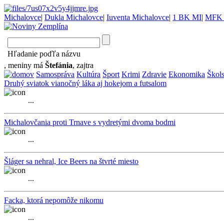
Michalovce
|
Dukla Michalovce
|
Iuventa Michalovce
|
1 BK MI
|
MFK 
Hľadanie poďľa názvu
, meniny má
Štefánia
, zajtra
Samospráva
Kultúra
Šport
Krimi
Zdravie
Ekonomika
Škol
Druhý sviatok vianočný láka aj hokejom a futsalom
...
Michalovčania proti Trnave s vydretými dvoma bodmi
...
Šláger sa nehral, Ice Beers na štvrté miesto
...
Facka, ktorá nepomôže nikomu
...