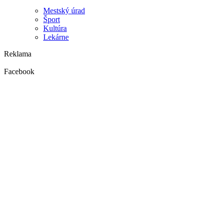
Mestský úrad
Šport
Kultúra
Lekárne
Reklama
Facebook