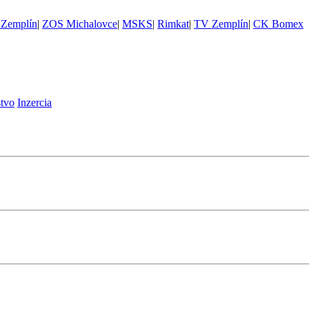
Zemplín
|
ZOS Michalovce
|
MSKS
|
Rimkat
|
TV Zemplín
|
CK Bomex
stvo
Inzercia