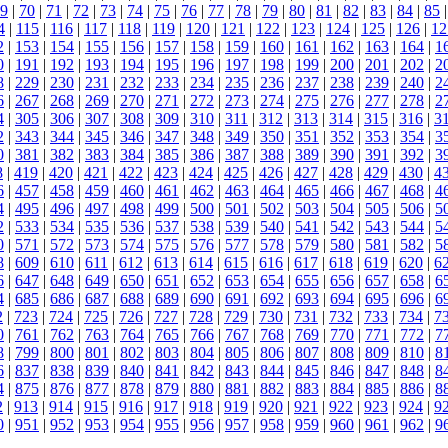
9
|
70
|
71
|
72
|
73
|
74
|
75
|
76
|
77
|
78
|
79
|
80
|
81
|
82
|
83
|
84
|
85
4
|
115
|
116
|
117
|
118
|
119
|
120
|
121
|
122
|
123
|
124
|
125
|
126
|
12
2
|
153
|
154
|
155
|
156
|
157
|
158
|
159
|
160
|
161
|
162
|
163
|
164
|
1
0
|
191
|
192
|
193
|
194
|
195
|
196
|
197
|
198
|
199
|
200
|
201
|
202
|
2
8
|
229
|
230
|
231
|
232
|
233
|
234
|
235
|
236
|
237
|
238
|
239
|
240
|
2
6
|
267
|
268
|
269
|
270
|
271
|
272
|
273
|
274
|
275
|
276
|
277
|
278
|
2
4
|
305
|
306
|
307
|
308
|
309
|
310
|
311
|
312
|
313
|
314
|
315
|
316
|
3
2
|
343
|
344
|
345
|
346
|
347
|
348
|
349
|
350
|
351
|
352
|
353
|
354
|
3
0
|
381
|
382
|
383
|
384
|
385
|
386
|
387
|
388
|
389
|
390
|
391
|
392
|
3
8
|
419
|
420
|
421
|
422
|
423
|
424
|
425
|
426
|
427
|
428
|
429
|
430
|
4
6
|
457
|
458
|
459
|
460
|
461
|
462
|
463
|
464
|
465
|
466
|
467
|
468
|
4
4
|
495
|
496
|
497
|
498
|
499
|
500
|
501
|
502
|
503
|
504
|
505
|
506
|
5
2
|
533
|
534
|
535
|
536
|
537
|
538
|
539
|
540
|
541
|
542
|
543
|
544
|
5
0
|
571
|
572
|
573
|
574
|
575
|
576
|
577
|
578
|
579
|
580
|
581
|
582
|
5
8
|
609
|
610
|
611
|
612
|
613
|
614
|
615
|
616
|
617
|
618
|
619
|
620
|
6
6
|
647
|
648
|
649
|
650
|
651
|
652
|
653
|
654
|
655
|
656
|
657
|
658
|
6
4
|
685
|
686
|
687
|
688
|
689
|
690
|
691
|
692
|
693
|
694
|
695
|
696
|
6
2
|
723
|
724
|
725
|
726
|
727
|
728
|
729
|
730
|
731
|
732
|
733
|
734
|
7
0
|
761
|
762
|
763
|
764
|
765
|
766
|
767
|
768
|
769
|
770
|
771
|
772
|
7
8
|
799
|
800
|
801
|
802
|
803
|
804
|
805
|
806
|
807
|
808
|
809
|
810
|
8
6
|
837
|
838
|
839
|
840
|
841
|
842
|
843
|
844
|
845
|
846
|
847
|
848
|
8
4
|
875
|
876
|
877
|
878
|
879
|
880
|
881
|
882
|
883
|
884
|
885
|
886
|
8
2
|
913
|
914
|
915
|
916
|
917
|
918
|
919
|
920
|
921
|
922
|
923
|
924
|
9
0
|
951
|
952
|
953
|
954
|
955
|
956
|
957
|
958
|
959
|
960
|
961
|
962
|
9