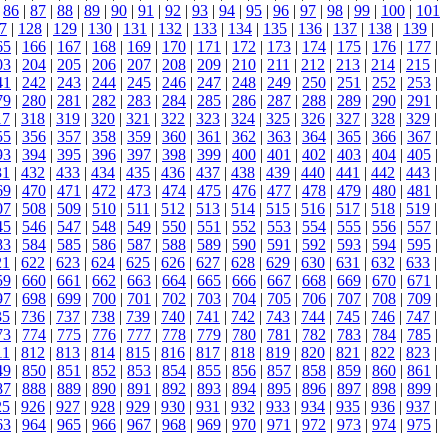
|
86
|
87
|
88
|
89
|
90
|
91
|
92
|
93
|
94
|
95
|
96
|
97
|
98
|
99
|
100
|
101
7
|
128
|
129
|
130
|
131
|
132
|
133
|
134
|
135
|
136
|
137
|
138
|
139
|
65
|
166
|
167
|
168
|
169
|
170
|
171
|
172
|
173
|
174
|
175
|
176
|
177
|
03
|
204
|
205
|
206
|
207
|
208
|
209
|
210
|
211
|
212
|
213
|
214
|
215
|
41
|
242
|
243
|
244
|
245
|
246
|
247
|
248
|
249
|
250
|
251
|
252
|
253
|
79
|
280
|
281
|
282
|
283
|
284
|
285
|
286
|
287
|
288
|
289
|
290
|
291
|
17
|
318
|
319
|
320
|
321
|
322
|
323
|
324
|
325
|
326
|
327
|
328
|
329
|
55
|
356
|
357
|
358
|
359
|
360
|
361
|
362
|
363
|
364
|
365
|
366
|
367
|
93
|
394
|
395
|
396
|
397
|
398
|
399
|
400
|
401
|
402
|
403
|
404
|
405
|
31
|
432
|
433
|
434
|
435
|
436
|
437
|
438
|
439
|
440
|
441
|
442
|
443
|
69
|
470
|
471
|
472
|
473
|
474
|
475
|
476
|
477
|
478
|
479
|
480
|
481
|
07
|
508
|
509
|
510
|
511
|
512
|
513
|
514
|
515
|
516
|
517
|
518
|
519
|
45
|
546
|
547
|
548
|
549
|
550
|
551
|
552
|
553
|
554
|
555
|
556
|
557
|
83
|
584
|
585
|
586
|
587
|
588
|
589
|
590
|
591
|
592
|
593
|
594
|
595
|
21
|
622
|
623
|
624
|
625
|
626
|
627
|
628
|
629
|
630
|
631
|
632
|
633
|
59
|
660
|
661
|
662
|
663
|
664
|
665
|
666
|
667
|
668
|
669
|
670
|
671
|
97
|
698
|
699
|
700
|
701
|
702
|
703
|
704
|
705
|
706
|
707
|
708
|
709
|
35
|
736
|
737
|
738
|
739
|
740
|
741
|
742
|
743
|
744
|
745
|
746
|
747
|
73
|
774
|
775
|
776
|
777
|
778
|
779
|
780
|
781
|
782
|
783
|
784
|
785
|
11
|
812
|
813
|
814
|
815
|
816
|
817
|
818
|
819
|
820
|
821
|
822
|
823
|
49
|
850
|
851
|
852
|
853
|
854
|
855
|
856
|
857
|
858
|
859
|
860
|
861
|
87
|
888
|
889
|
890
|
891
|
892
|
893
|
894
|
895
|
896
|
897
|
898
|
899
|
25
|
926
|
927
|
928
|
929
|
930
|
931
|
932
|
933
|
934
|
935
|
936
|
937
|
63
|
964
|
965
|
966
|
967
|
968
|
969
|
970
|
971
|
972
|
973
|
974
|
975
|