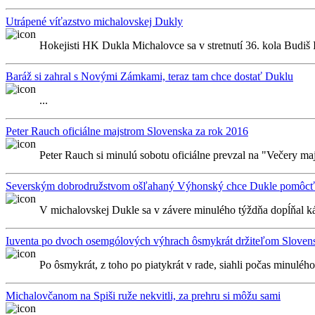
Utrápené víťazstvo michalovskej Dukly
Hokejisti HK Dukla Michalovce sa v stretnutí 36. kola Budiš I
Baráž si zahral s Novými Zámkami, teraz tam chce dostať Duklu
...
Peter Rauch oficiálne majstrom Slovenska za rok 2016
Peter Rauch si minulú sobotu oficiálne prevzal na "Večery majs
Severským dobrodružstvom ošľahaný Výhonský chce Dukle pomôcť 
V michalovskej Dukle sa v závere minulého týždňa dopĺňal káde
Iuventa po dvoch osemgólových výhrach ôsmykrát držiteľom Sloven
Po ôsmykrát, z toho po piatykrát v rade, siahli počas minulé
Michalovčanom na Spiši ruže nekvitli, za prehru si môžu sami