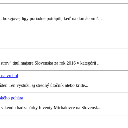
. hokejovej ligy poriadne potrápili, keď na domácom ľ...
trov" titul majstra Slovenska za rok 2016 v kategórii ...
na vrchol
r. Ten vystužil aj stredný útočník alebo kride...
ského pohára
ho víkendu hádzanárky Iuventy Michalovce na Slovensk...