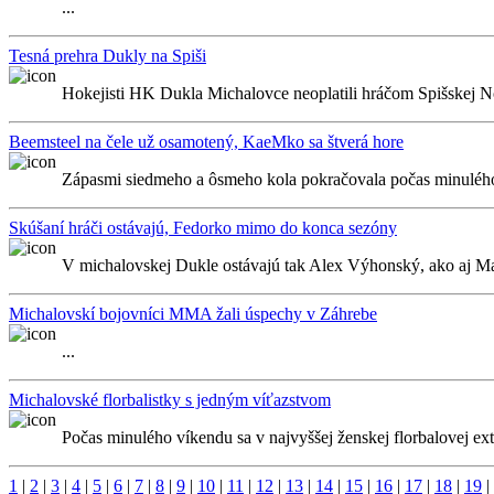
...
Tesná prehra Dukly na Spiši
Hokejisti HK Dukla Michalovce neoplatili hráčom Spišskej Nov
Beemsteel na čele už osamotený, KaeMko sa štverá hore
Zápasmi siedmeho a ôsmeho kola pokračovala počas minulého v
Skúšaní hráči ostávajú, Fedorko mimo do konca sezóny
V michalovskej Dukle ostávajú tak Alex Výhonský, ako aj Mar
Michalovskí bojovníci MMA žali úspechy v Záhrebe
...
Michalovské florbalistky s jedným víťazstvom
Počas minulého víkendu sa v najvyššej ženskej florbalovej ext
1
|
2
|
3
|
4
|
5
|
6
|
7
|
8
|
9
|
10
|
11
|
12
|
13
|
14
|
15
|
16
|
17
|
18
|
19
|