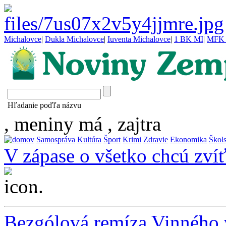
Michalovce
|
Dukla Michalovce
|
Iuventa Michalovce
|
1 BK MI
|
MFK 
Hľadanie poďľa názvu
, meniny má
, zajtra
Samospráva
Kultúra
Šport
Krimi
Zdravie
Ekonomika
Škol
V zápase o všetko chcú zvíť
...
Bezgólová remíza Vinného 