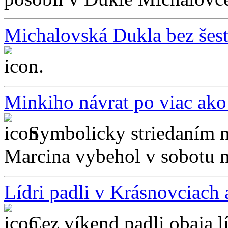
Michalovská Dukla bez šest
...
Minkiho návrat po viac ako
Symbolicky striedaním n
Marcina vybehol v sobotu n
Lídri padli v Krásnovciach 
Cez víkend padli obaja l