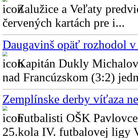
Zalužice a Veľaty predvi
červených kartách pre i...
Daugavinš opäť rozhodol v 
Kapitán Dukly Michalovc
nad Francúzskom (3:2) jednu
Zemplínske derby víťaza n
Futbalisti OŠK Pavlovce
25.kola IV. futbalovej ligy 