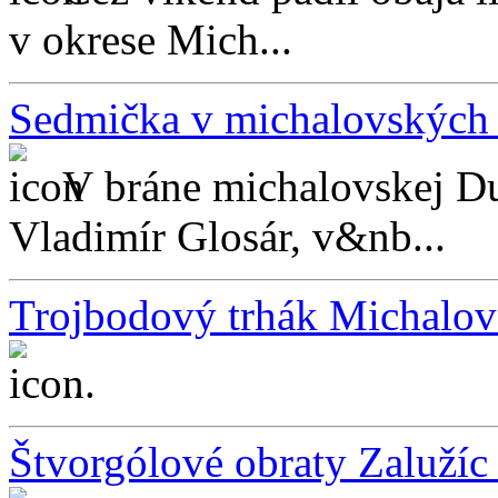
v okrese Mich...
Sedmička v michalovských f
V bráne michalovskej Du
Vladimír Glosár, v&nb...
Trojbodový trhák Michalo
...
Štvorgólové obraty Zalužíc 