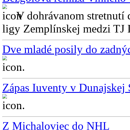
V dohrávanom stretnutí d
ligy Zemplínskej medzi TJ D
Dve mladé posily do zadný
...
Zápas Iuventy v Dunajskej 
...
Z Michaloviec do NHL