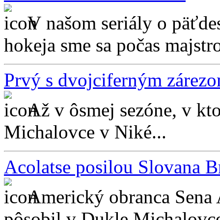
V našom seriály o päťde
hokeja sme sa počas majstro
Prvý s dvojciferným zárez
Až v ôsmej sezóne, v kt
Michalovce v Niké...
Acolatse posilou Slovana Br
Americký obranca Sena A
pôsobil v Dukle Michalovce,