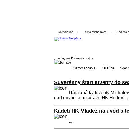
Michalovce
|
Dukla Michalovce
|
Iuventa 
, meniny má
Ľubomíra
, zajtra
Samospráva
Kultúra
Špor
Suverénny štart Iuventy do se
Hádzanárky Iuventy Michalovc
nad nováčikom súťaže HK Hodoní...
Kadeti HK Mládež na úvod s 
...