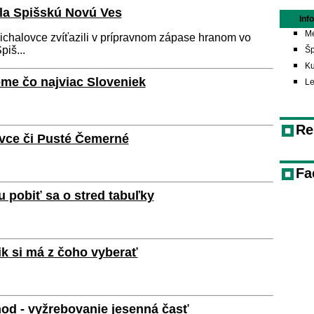
ala Spišskú Novú Ves
Inf
Me
chalovce zvíťazili v prípravnom zápase hranom vo
iš...
Šp
Ku
eme čo najviac Sloveniek
L
Re
vce či Pusté Čemerné
Fa
u pobiť sa o stred tabuľky
ik si má z čoho vyberať
hod - vyžrebovanie jesenná časť