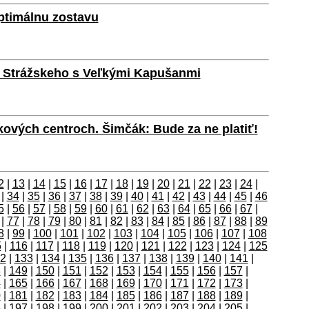
ptimálnu zostavu
a Strážskeho s Veľkými Kapušanmi
ových centroch. Šimčák: Bude za ne platiť!
2
|
13
|
14
|
15
|
16
|
17
|
18
|
19
|
20
|
21
|
22
|
23
|
24
|
|
34
|
35
|
36
|
37
|
38
|
39
|
40
|
41
|
42
|
43
|
44
|
45
|
46
5
|
56
|
57
|
58
|
59
|
60
|
61
|
62
|
63
|
64
|
65
|
66
|
67
|
|
77
|
78
|
79
|
80
|
81
|
82
|
83
|
84
|
85
|
86
|
87
|
88
|
89
8
|
99
|
100
|
101
|
102
|
103
|
104
|
105
|
106
|
107
|
108
5
|
116
|
117
|
118
|
119
|
120
|
121
|
122
|
123
|
124
|
125
2
|
133
|
134
|
135
|
136
|
137
|
138
|
139
|
140
|
141
|
8
|
149
|
150
|
151
|
152
|
153
|
154
|
155
|
156
|
157
|
4
|
165
|
166
|
167
|
168
|
169
|
170
|
171
|
172
|
173
|
0
|
181
|
182
|
183
|
184
|
185
|
186
|
187
|
188
|
189
|
6
|
197
|
198
|
199
|
200
|
201
|
202
|
203
|
204
|
205
|