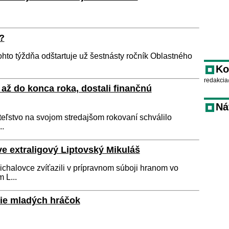
?
hto týždňa odštartuje už šestnásty ročník Oblastného
Ko
redakcia
 až do konca roka, dostali finančnú
Ná
eľstvo na svojom stredajšom rokovaní schválilo
..
ve extraligový Liptovský Mikuláš
chalovce zvíťazili v prípravnom súboji hranom vo
 L...
ie mladých hráčok