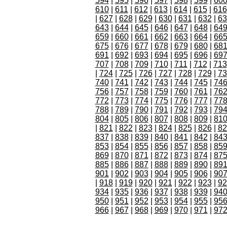
594
|
595
|
596
|
597
|
598
|
599
|
60
610
|
611
|
612
|
613
|
614
|
615
|
616
|
627
|
628
|
629
|
630
|
631
|
632
|
63
643
|
644
|
645
|
646
|
647
|
648
|
64
659
|
660
|
661
|
662
|
663
|
664
|
66
675
|
676
|
677
|
678
|
679
|
680
|
68
691
|
692
|
693
|
694
|
695
|
696
|
69
707
|
708
|
709
|
710
|
711
|
712
|
713
|
724
|
725
|
726
|
727
|
728
|
729
|
73
740
|
741
|
742
|
743
|
744
|
745
|
74
756
|
757
|
758
|
759
|
760
|
761
|
76
772
|
773
|
774
|
775
|
776
|
777
|
77
788
|
789
|
790
|
791
|
792
|
793
|
79
804
|
805
|
806
|
807
|
808
|
809
|
81
|
821
|
822
|
823
|
824
|
825
|
826
|
82
837
|
838
|
839
|
840
|
841
|
842
|
84
853
|
854
|
855
|
856
|
857
|
858
|
85
869
|
870
|
871
|
872
|
873
|
874
|
87
885
|
886
|
887
|
888
|
889
|
890
|
89
901
|
902
|
903
|
904
|
905
|
906
|
90
|
918
|
919
|
920
|
921
|
922
|
923
|
92
934
|
935
|
936
|
937
|
938
|
939
|
94
950
|
951
|
952
|
953
|
954
|
955
|
95
966
|
967
|
968
|
969
|
970
|
971
|
97