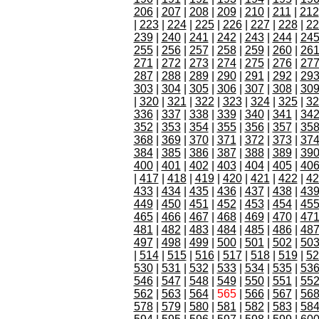
206
|
207
|
208
|
209
|
210
|
211
|
212
|
223
|
224
|
225
|
226
|
227
|
228
|
22
239
|
240
|
241
|
242
|
243
|
244
|
24
255
|
256
|
257
|
258
|
259
|
260
|
26
271
|
272
|
273
|
274
|
275
|
276
|
27
287
|
288
|
289
|
290
|
291
|
292
|
29
303
|
304
|
305
|
306
|
307
|
308
|
30
|
320
|
321
|
322
|
323
|
324
|
325
|
32
336
|
337
|
338
|
339
|
340
|
341
|
34
352
|
353
|
354
|
355
|
356
|
357
|
35
368
|
369
|
370
|
371
|
372
|
373
|
37
384
|
385
|
386
|
387
|
388
|
389
|
39
400
|
401
|
402
|
403
|
404
|
405
|
40
|
417
|
418
|
419
|
420
|
421
|
422
|
42
433
|
434
|
435
|
436
|
437
|
438
|
43
449
|
450
|
451
|
452
|
453
|
454
|
45
465
|
466
|
467
|
468
|
469
|
470
|
47
481
|
482
|
483
|
484
|
485
|
486
|
48
497
|
498
|
499
|
500
|
501
|
502
|
50
|
514
|
515
|
516
|
517
|
518
|
519
|
52
530
|
531
|
532
|
533
|
534
|
535
|
53
546
|
547
|
548
|
549
|
550
|
551
|
55
562
|
563
|
564
|
565
|
566
|
567
|
56
578
|
579
|
580
|
581
|
582
|
583
|
58