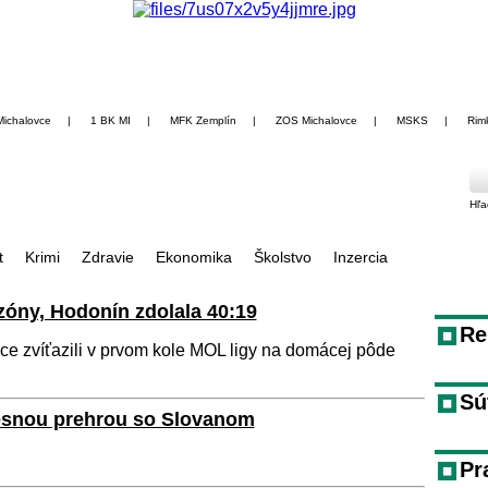
Michalovce
|
1 BK MI
|
MFK Zemplín
|
ZOS Michalovce
|
MSKS
|
Rim
Hľa
t
Krimi
Zdravie
Ekonomika
Školstvo
Inzercia
zóny, Hodonín zdolala 40:19
Re
e zvíťazili v prvom kole MOL ligy na domácej pôde
Sú
tesnou prehrou so Slovanom
Pr