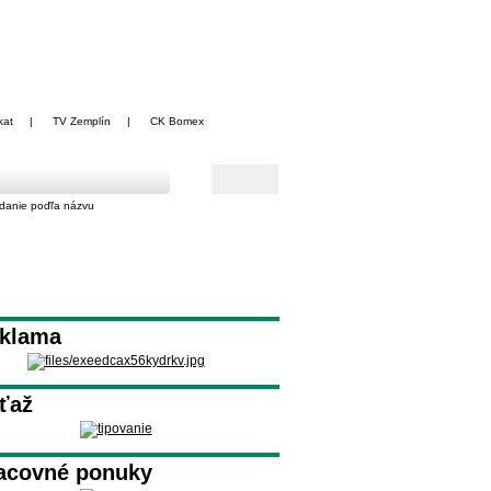
kat
|
TV Zemplín
|
CK Bomex
danie poďľa názvu
klama
ťaž
acovné ponuky