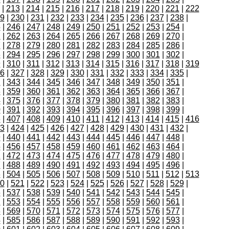
|
213
|
214
|
215
|
216
|
217
|
218
|
219
|
220
|
221
|
222
9
|
230
|
231
|
232
|
233
|
234
|
235
|
236
|
237
|
238
|
5
|
246
|
247
|
248
|
249
|
250
|
251
|
252
|
253
|
254
|
1
|
262
|
263
|
264
|
265
|
266
|
267
|
268
|
269
|
270
|
7
|
278
|
279
|
280
|
281
|
282
|
283
|
284
|
285
|
286
|
3
|
294
|
295
|
296
|
297
|
298
|
299
|
300
|
301
|
302
|
9
|
310
|
311
|
312
|
313
|
314
|
315
|
316
|
317
|
318
|
319
6
|
327
|
328
|
329
|
330
|
331
|
332
|
333
|
334
|
335
|
2
|
343
|
344
|
345
|
346
|
347
|
348
|
349
|
350
|
351
|
8
|
359
|
360
|
361
|
362
|
363
|
364
|
365
|
366
|
367
|
4
|
375
|
376
|
377
|
378
|
379
|
380
|
381
|
382
|
383
|
0
|
391
|
392
|
393
|
394
|
395
|
396
|
397
|
398
|
399
|
6
|
407
|
408
|
409
|
410
|
411
|
412
|
413
|
414
|
415
|
416
3
|
424
|
425
|
426
|
427
|
428
|
429
|
430
|
431
|
432
|
9
|
440
|
441
|
442
|
443
|
444
|
445
|
446
|
447
|
448
|
5
|
456
|
457
|
458
|
459
|
460
|
461
|
462
|
463
|
464
|
1
|
472
|
473
|
474
|
475
|
476
|
477
|
478
|
479
|
480
|
7
|
488
|
489
|
490
|
491
|
492
|
493
|
494
|
495
|
496
|
3
|
504
|
505
|
506
|
507
|
508
|
509
|
510
|
511
|
512
|
513
0
|
521
|
522
|
523
|
524
|
525
|
526
|
527
|
528
|
529
|
6
|
537
|
538
|
539
|
540
|
541
|
542
|
543
|
544
|
545
|
2
|
553
|
554
|
555
|
556
|
557
|
558
|
559
|
560
|
561
|
8
|
569
|
570
|
571
|
572
|
573
|
574
|
575
|
576
|
577
|
4
|
585
|
586
|
587
|
588
|
589
|
590
|
591
|
592
|
593
|