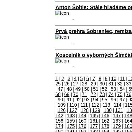
Anton Šoltis: Stále hľadáme o
...
Prvá prehra Sobraniec, remíz
...
Koscelník o výborných Šimčák
...
1
|
2
|
3
|
4
|
5
|
6
|
7
|
8
|
9
|
10
|
11
|
1
25
|
26
|
27
|
28
|
29
|
30
|
31
|
32
|
33
|
47
|
48
|
49
|
50
|
51
|
52
|
53
|
54
|
5
68
|
69
|
70
|
71
|
72
|
73
|
74
|
75
|
76
|
90
|
91
|
92
|
93
|
94
|
95
|
96
|
97
|
9
|
109
|
110
|
111
|
112
|
113
|
114
|
11
|
126
|
127
|
128
|
129
|
130
|
131
|
13
142
|
143
|
144
|
145
|
146
|
147
|
14
158
|
159
|
160
|
161
|
162
|
163
|
16
174
|
175
|
176
|
177
|
178
|
179
|
18
190
|
191
|
192
|
193
|
194
|
195
|
19