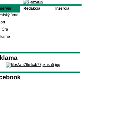
oservis
Redakcia
Inzercia
stský úrad
ort
ltúra
ekárne
klama
cebook