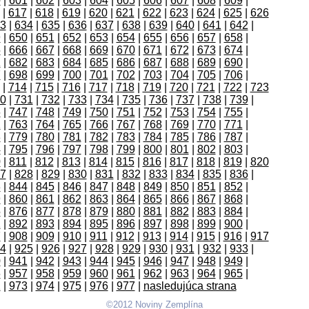
0
|
601
|
602
|
603
|
604
|
605
|
606
|
607
|
608
|
609
|
|
617
|
618
|
619
|
620
|
621
|
622
|
623
|
624
|
625
|
626
3
|
634
|
635
|
636
|
637
|
638
|
639
|
640
|
641
|
642
|
9
|
650
|
651
|
652
|
653
|
654
|
655
|
656
|
657
|
658
|
5
|
666
|
667
|
668
|
669
|
670
|
671
|
672
|
673
|
674
|
1
|
682
|
683
|
684
|
685
|
686
|
687
|
688
|
689
|
690
|
7
|
698
|
699
|
700
|
701
|
702
|
703
|
704
|
705
|
706
|
|
714
|
715
|
716
|
717
|
718
|
719
|
720
|
721
|
722
|
723
0
|
731
|
732
|
733
|
734
|
735
|
736
|
737
|
738
|
739
|
6
|
747
|
748
|
749
|
750
|
751
|
752
|
753
|
754
|
755
|
2
|
763
|
764
|
765
|
766
|
767
|
768
|
769
|
770
|
771
|
8
|
779
|
780
|
781
|
782
|
783
|
784
|
785
|
786
|
787
|
4
|
795
|
796
|
797
|
798
|
799
|
800
|
801
|
802
|
803
|
0
|
811
|
812
|
813
|
814
|
815
|
816
|
817
|
818
|
819
|
820
7
|
828
|
829
|
830
|
831
|
832
|
833
|
834
|
835
|
836
|
3
|
844
|
845
|
846
|
847
|
848
|
849
|
850
|
851
|
852
|
9
|
860
|
861
|
862
|
863
|
864
|
865
|
866
|
867
|
868
|
5
|
876
|
877
|
878
|
879
|
880
|
881
|
882
|
883
|
884
|
1
|
892
|
893
|
894
|
895
|
896
|
897
|
898
|
899
|
900
|
7
|
908
|
909
|
910
|
911
|
912
|
913
|
914
|
915
|
916
|
917
4
|
925
|
926
|
927
|
928
|
929
|
930
|
931
|
932
|
933
|
0
|
941
|
942
|
943
|
944
|
945
|
946
|
947
|
948
|
949
|
6
|
957
|
958
|
959
|
960
|
961
|
962
|
963
|
964
|
965
|
2
|
973
|
974
|
975
|
976
|
977
|
nasledujúca strana
©2012 Noviny Zemplína