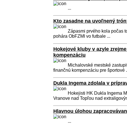
...
Kto zasadne na uvoľnený trón
Zápasmi prvého kola počas to
pohára ObFZMI vo futbale ...
Hokejové kluby v azyle zrejme
kompenzáciu
Michalovské mestské zastupit
finančnú kompenzáciu pre športové .
Dukla Ingema zdolala v prípra
Hokejisti HK Dukla Ingema Mi
Vranove nad Topľou nad extraligovým
Hlavnou úlohou zapracovávan
...