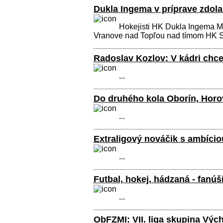
Dukla Ingema v príprave zdol
Hokejisti HK Dukla Ingema Mi
Vranove nad Topľou nad tímom HK Sp
Radoslav Kozlov: V kádri chc
...
Do druhého kola Oborín, Horo
...
Extraligový nováčik s ambício
...
Futbal, hokej, hádzaná - fanúš
...
ObFZMI: VII. liga skupina Výc