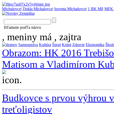
Michalovce
|
Dukla Michalovce
|
Iuventa Michalovce
|
1 BK MI
|
MFK 
Hľadanie poďľa názvu
, meniny má
, zajtra
Samospráva
Kultúra
Šport
Krimi
Zdravie
Ekonomika
Škol
Obrazom: HK 2016 Trebišov
Matisom a Vladimírom Ku
...
Budkovce s prvou výhrou v
treťoligistov