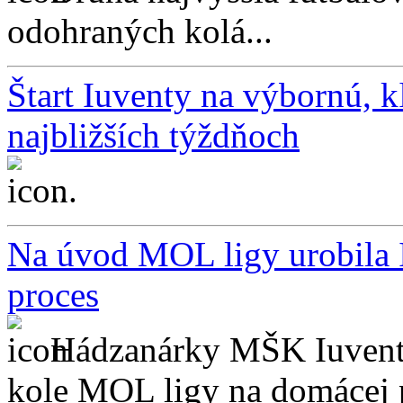
odohraných kolá...
Štart Iuventy na výbornú, k
najbližších týždňoch
...
Na úvod MOL ligy urobila 
proces
Hádzanárky MŠK Iuventa
kole MOL ligy na domácej 