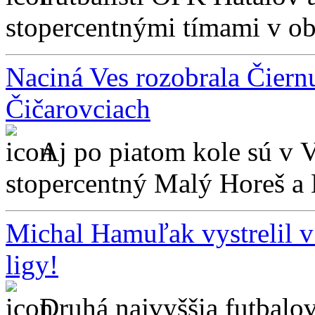
stopercentnými tímami v obl
Naciná Ves rozobrala Čiern
Čičarovciach
Aj po piatom kole sú v V
stopercentný Malý Horeš a 
Michal Hamuľak vystrelil 
ligy!
Druhá najvyššia futbalo