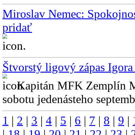
Miroslav Nemec: Spokojnos
pridať
...
Štvorstý ligový zápas Igora
Kapitán MFK Zemplín M
sobotu jedenásteho septembr
1
|
2
|
3
|
4
|
5
|
6
|
7
|
8
|
9
|
|
18
|
19
|
20
|
21
|
22
|
23
|