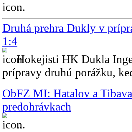
...
Druhá prehra Dukly v prípr
1:4
Hokejisti HK Dukla Inge
prípravy druhú porážku, keď
ObFZ MI: Hatalov a Tibava b
predohrávkach
...