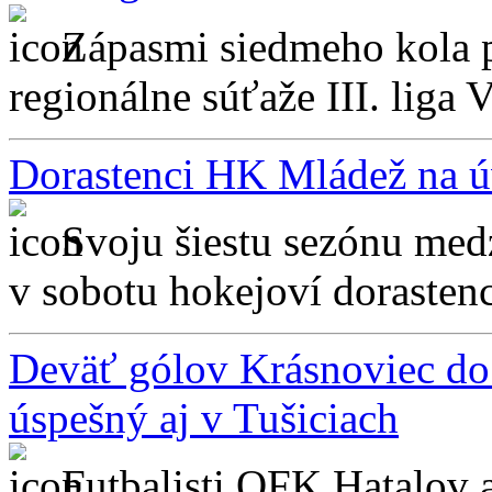
Zápasmi siedmeho kola p
regionálne súťaže III. liga 
Dorastenci HK Mládež na ú
Svoju šiestu sezónu medz
v sobotu hokejoví dorastenc
Deväť gólov Krásnoviec do 
úspešný aj v Tušiciach
Futbalisti OFK Hatalov 