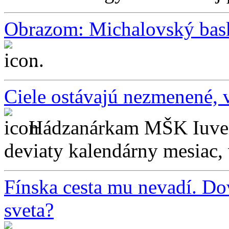
Obrazom: Michalovský bask
...
Ciele ostávajú nezmenené, 
Hádzanárkam MŠK Iuven
deviaty kalendárny mesiac, 
Fínska cesta mu nevadí. Do
sveta?