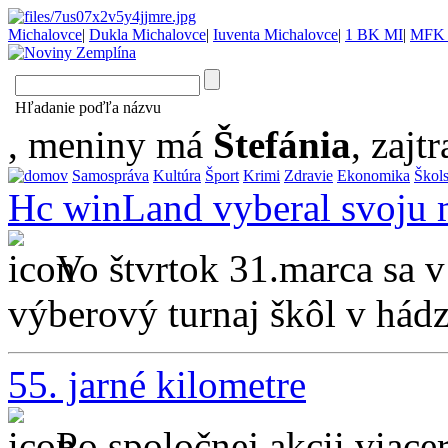
Michalovce
|
Dukla Michalovce
|
Iuventa Michalovce
|
1 BK MI
|
MFK 
Hľadanie poďľa názvu
, meniny má
Štefánia
, zajtr
Samospráva
Kultúra
Šport
Krimi
Zdravie
Ekonomika
Škol
Hc winLand vyberal svoju
Vo štvrtok 31.marca sa 
výberový turnaj škôl v hádz
55. jarné kilometre
Po spoločnej akcii viac