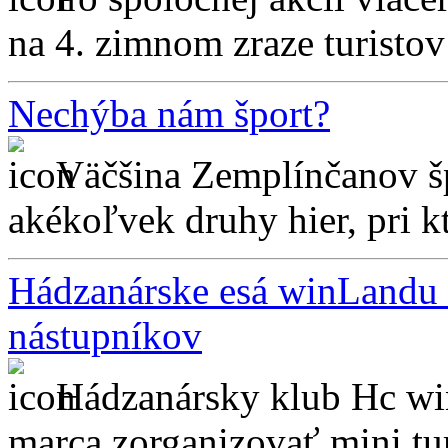
na 4. zimnom zraze turisto
Nechýba nám šport?
Väčšina Zemplínčanov š
akékoľvek druhy hier, pri kt
Hádzanárske esá winLandu 
nástupníkov
Hádzanársky klub Hc win
marca zorganizovať mini tur