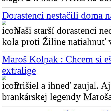
Dorastenci nestačili doma n
Naši starší dorastenci n
kola proti Žiline natiahnuť v
Maroš Kolpak : Chcem si eš
extralige
Prišiel a ihneď zaujal. A
brankárskej legendy Maroša