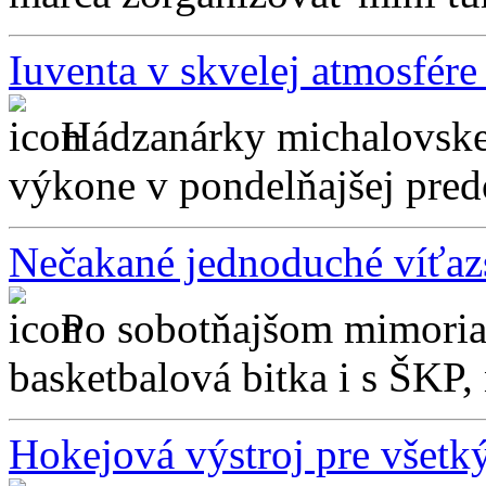
Iuventa v skvelej atmosfére 
Hádzanárky michalovske
výkone v pondelňajšej pred
Nečakané jednoduché víťazs
Po sobotňajšom mimoria
basketbalová bitka i s ŠKP, n
Hokejová výstroj pre všetk