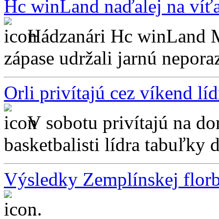
Hc winLand naďalej na víťa
Hádzanári Hc winLand Mi
zápase udržali jarnú neporaz
Orli privítajú cez víkend lí
V sobotu privítajú na d
basketbalisti lídra tabuľky d
Výsledky Zemplínskej florb
...