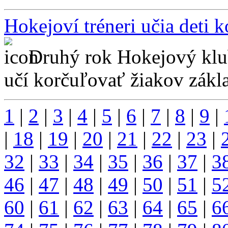
Hokejoví tréneri učia deti 
Druhý rok Hokejový klu
učí korčuľovať žiakov zákla
1
|
2
|
3
|
4
|
5
|
6
|
7
|
8
|
9
|
|
18
|
19
|
20
|
21
|
22
|
23
|
32
|
33
|
34
|
35
|
36
|
37
|
3
46
|
47
|
48
|
49
|
50
|
51
|
5
60
|
61
|
62
|
63
|
64
|
65
|
6