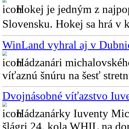
Hokej je jedným z najpo
Slovensku. Hokej sa hrá v 
WinLand vyhral aj v Dubni
Hádzanári michalovskéh
víťaznú šnúru na šesť stretn
Dvojnásobné víťazstvo Iuv
Hádzanárky Iuventy Mic
šlágri 24. kola WHIL na dom