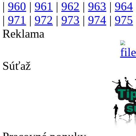
|
960
|
961
|
962
|
963
|
964
|
971
|
972
|
973
|
974
|
975
Reklama
Súťaž