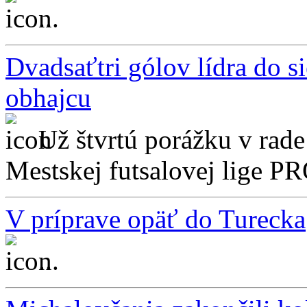
...
Dvadsaťtri gólov lídra do s
obhajcu
Už štvrtú porážku v rad
Mestskej futsalovej lige P
V príprave opäť do Turecka
...