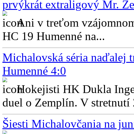
prvýkrát extraligový Mr. Z
Ani v treťom vzájomnom m
HC 19 Humenné na...
Michalovská séria naďalej t
Humenné 4:0
Hokejisti HK Dukla Inge
duel o Zemplín. V stretnutí 
Šiesti Michalovčania na j