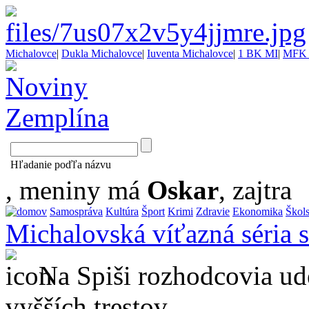
Michalovce
|
Dukla Michalovce
|
Iuventa Michalovce
|
1 BK MI
|
MFK 
Hľadanie poďľa názvu
, meniny má
Oskar
, zajtra
Samospráva
Kultúra
Šport
Krimi
Zdravie
Ekonomika
Škol
Michalovská víťazná séria s
Na Spiši rozhodcovia ude
vyšších trestov...