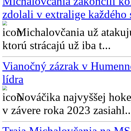
Michalovčania zakončili ko
zdolali v extralige každého 
Michalovčania už atakuj
ktorú strácajú už iba t...
Vianočný zázrak v Humenno
lídra
Nováčika najvyššej hok
v závere roka 2023 zasiahl..
Traja Michalovčania na MS