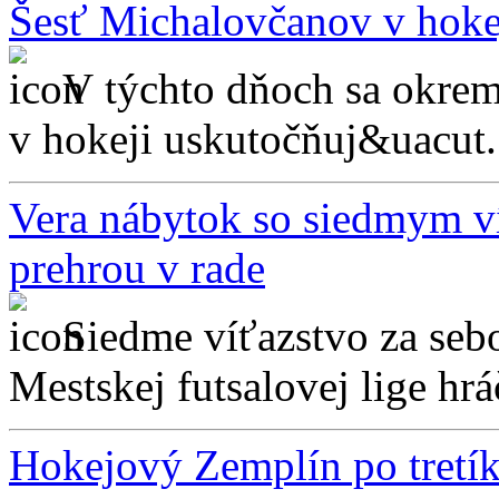
Šesť Michalovčanov v hoke
V týchto dňoch sa okrem
v hokeji uskutočňuj&uacut.
Vera nábytok so siedmym 
prehrou v rade
Siedme víťazstvo za seb
Mestskej futsalovej lige hrá
Hokejový Zemplín po tretík