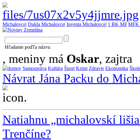
Michalovce
|
Dukla Michalovce
|
Iuventa Michalovce
|
1 BK MI
|
MFK 
Hľadanie poďľa názvu
, meniny má
Oskar
, zajtra
Samospráva
Kultúra
Šport
Krimi
Zdravie
Ekonomika
Škol
Návrat Jána Packu do Mich
...
Natiahnu „michalovskí lišiac
Trenčíne?