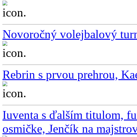
...
Novoročný volejbalový turn
...
Rebrin s prvou prehrou, K
...
Iuventa s ďalším titulom, fut
osmičke, Jenčík na majstrov