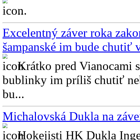
...
Excelentný záver roka zakon
šampanské im bude chutiť v
Krátko pred Vianocami sa
bublinky im príliš chutiť n
bu...
Michalovská Dukla na záve
Hokejisti HK Dukla Inge