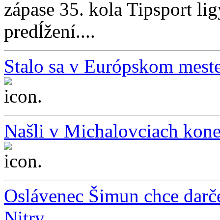
zápase 35. kola Tipsport li
predĺžení....
Stalo sa v Európskom meste
...
Našli v Michalovciach kone
...
Oslávenec Šimun chce darč
Nitry