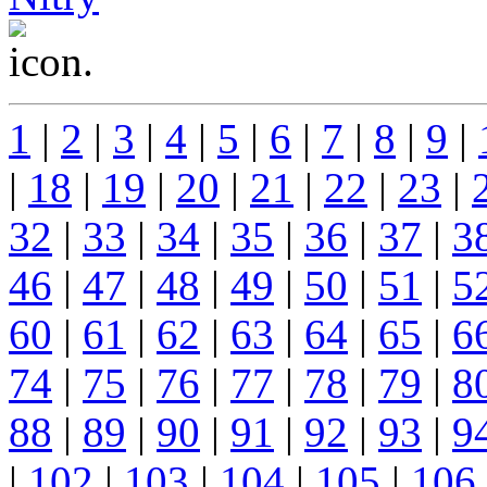
...
1
|
2
|
3
|
4
|
5
|
6
|
7
|
8
|
9
|
|
18
|
19
|
20
|
21
|
22
|
23
|
32
|
33
|
34
|
35
|
36
|
37
|
3
46
|
47
|
48
|
49
|
50
|
51
|
5
60
|
61
|
62
|
63
|
64
|
65
|
6
74
|
75
|
76
|
77
|
78
|
79
|
8
88
|
89
|
90
|
91
|
92
|
93
|
9
|
102
|
103
|
104
|
105
|
106