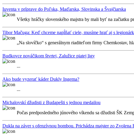
Iuventa v príprave do Poľska, Maďarska, Slovinska a Švajčiarska
Všetky hráčky slovenského majstra by mali byť na začiatku p
Tibor Mačuga: Keď chceme napĺňať ciele, musíme hrať aj s legionár
„Na slovíčko“ s generálnym riaditeľom firmy Chemkostav, hl
Budkovce nováčikom štvrtej, Zalužice piatej ligy
...
Ako bude vyzerať káder Dukly Ingema?
...
Michalovskí džudisti z Budapešti s jednou medailou
Počas predposledného júnového víkendu sa džudisti ŠK Zempl
Dukla na záver s ofenzívnou bombou. Prichádza majster zo Zvolena