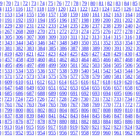
9
|
70
|
71
|
72
|
73
|
74
|
75
|
76
|
77
|
78
|
79
|
80
|
81
|
82
|
83
|
84
|
85
4
|
115
|
116
|
117
|
118
|
119
|
120
|
121
|
122
|
123
|
124
|
125
|
126
|
12
2
|
153
|
154
|
155
|
156
|
157
|
158
|
159
|
160
|
161
|
162
|
163
|
164
|
1
0
|
191
|
192
|
193
|
194
|
195
|
196
|
197
|
198
|
199
|
200
|
201
|
202
|
2
8
|
229
|
230
|
231
|
232
|
233
|
234
|
235
|
236
|
237
|
238
|
239
|
240
|
2
6
|
267
|
268
|
269
|
270
|
271
|
272
|
273
|
274
|
275
|
276
|
277
|
278
|
2
4
|
305
|
306
|
307
|
308
|
309
|
310
|
311
|
312
|
313
|
314
|
315
|
316
|
3
2
|
343
|
344
|
345
|
346
|
347
|
348
|
349
|
350
|
351
|
352
|
353
|
354
|
3
0
|
381
|
382
|
383
|
384
|
385
|
386
|
387
|
388
|
389
|
390
|
391
|
392
|
3
8
|
419
|
420
|
421
|
422
|
423
|
424
|
425
|
426
|
427
|
428
|
429
|
430
|
4
6
|
457
|
458
|
459
|
460
|
461
|
462
|
463
|
464
|
465
|
466
|
467
|
468
|
4
4
|
495
|
496
|
497
|
498
|
499
|
500
|
501
|
502
|
503
|
504
|
505
|
506
|
5
2
|
533
|
534
|
535
|
536
|
537
|
538
|
539
|
540
|
541
|
542
|
543
|
544
|
5
0
|
571
|
572
|
573
|
574
|
575
|
576
|
577
|
578
|
579
|
580
|
581
|
582
|
5
8
|
609
|
610
|
611
|
612
|
613
|
614
|
615
|
616
|
617
|
618
|
619
|
620
|
6
6
|
647
|
648
|
649
|
650
|
651
|
652
|
653
|
654
|
655
|
656
|
657
|
658
|
6
4
|
685
|
686
|
687
|
688
|
689
|
690
|
691
|
692
|
693
|
694
|
695
|
696
|
6
2
|
723
|
724
|
725
|
726
|
727
|
728
|
729
|
730
|
731
|
732
|
733
|
734
|
7
0
|
761
|
762
|
763
|
764
|
765
|
766
|
767
|
768
|
769
|
770
|
771
|
772
|
7
8
|
799
|
800
|
801
|
802
|
803
|
804
|
805
|
806
|
807
|
808
|
809
|
810
|
8
6
|
837
|
838
|
839
|
840
|
841
|
842
|
843
|
844
|
845
|
846
|
847
|
848
|
8
4
|
875
|
876
|
877
|
878
|
879
|
880
|
881
|
882
|
883
|
884
|
885
|
886
|
8
2
|
913
|
914
|
915
|
916
|
917
|
918
|
919
|
920
|
921
|
922
|
923
|
924
|
9
0
|
951
|
952
|
953
|
954
|
955
|
956
|
957
|
958
|
959
|
960
|
961
|
962
|
9