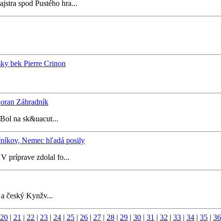
jstra spod Pustého hra...
ky bek Pierre Crinon
 Zoran Záhradník
 Bol na sk&uacut...
čníkov, Nemec hľadá posily
 príprave zdolal fo...
a český Kynžv...
20
|
21
|
22
|
23
|
24
|
25
|
26
|
27
|
28
|
29
|
30
|
31
|
32
|
33
|
34
|
35
|
36