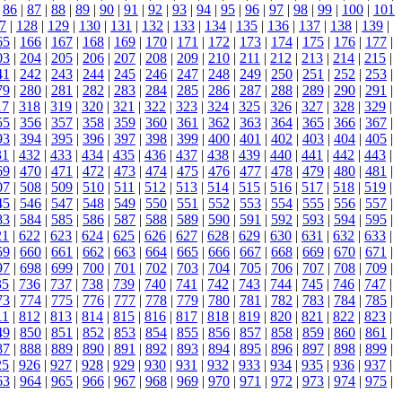
|
86
|
87
|
88
|
89
|
90
|
91
|
92
|
93
|
94
|
95
|
96
|
97
|
98
|
99
|
100
|
101
7
|
128
|
129
|
130
|
131
|
132
|
133
|
134
|
135
|
136
|
137
|
138
|
139
|
65
|
166
|
167
|
168
|
169
|
170
|
171
|
172
|
173
|
174
|
175
|
176
|
177
|
03
|
204
|
205
|
206
|
207
|
208
|
209
|
210
|
211
|
212
|
213
|
214
|
215
|
41
|
242
|
243
|
244
|
245
|
246
|
247
|
248
|
249
|
250
|
251
|
252
|
253
|
79
|
280
|
281
|
282
|
283
|
284
|
285
|
286
|
287
|
288
|
289
|
290
|
291
|
17
|
318
|
319
|
320
|
321
|
322
|
323
|
324
|
325
|
326
|
327
|
328
|
329
|
55
|
356
|
357
|
358
|
359
|
360
|
361
|
362
|
363
|
364
|
365
|
366
|
367
|
93
|
394
|
395
|
396
|
397
|
398
|
399
|
400
|
401
|
402
|
403
|
404
|
405
|
31
|
432
|
433
|
434
|
435
|
436
|
437
|
438
|
439
|
440
|
441
|
442
|
443
|
69
|
470
|
471
|
472
|
473
|
474
|
475
|
476
|
477
|
478
|
479
|
480
|
481
|
07
|
508
|
509
|
510
|
511
|
512
|
513
|
514
|
515
|
516
|
517
|
518
|
519
|
45
|
546
|
547
|
548
|
549
|
550
|
551
|
552
|
553
|
554
|
555
|
556
|
557
|
83
|
584
|
585
|
586
|
587
|
588
|
589
|
590
|
591
|
592
|
593
|
594
|
595
|
21
|
622
|
623
|
624
|
625
|
626
|
627
|
628
|
629
|
630
|
631
|
632
|
633
|
59
|
660
|
661
|
662
|
663
|
664
|
665
|
666
|
667
|
668
|
669
|
670
|
671
|
97
|
698
|
699
|
700
|
701
|
702
|
703
|
704
|
705
|
706
|
707
|
708
|
709
|
35
|
736
|
737
|
738
|
739
|
740
|
741
|
742
|
743
|
744
|
745
|
746
|
747
|
73
|
774
|
775
|
776
|
777
|
778
|
779
|
780
|
781
|
782
|
783
|
784
|
785
|
11
|
812
|
813
|
814
|
815
|
816
|
817
|
818
|
819
|
820
|
821
|
822
|
823
|
49
|
850
|
851
|
852
|
853
|
854
|
855
|
856
|
857
|
858
|
859
|
860
|
861
|
87
|
888
|
889
|
890
|
891
|
892
|
893
|
894
|
895
|
896
|
897
|
898
|
899
|
25
|
926
|
927
|
928
|
929
|
930
|
931
|
932
|
933
|
934
|
935
|
936
|
937
|
63
|
964
|
965
|
966
|
967
|
968
|
969
|
970
|
971
|
972
|
973
|
974
|
975
|