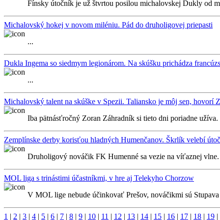
Fínsky útočník je už štvrtou posilou michalovskej Dukly od ma
Michalovský hokej v novom miléniu. Pád do druholigovej priepasti
...
Dukla Ingema so siedmym legionárom. Na skúšku prichádza francúzs
...
Michalovský talent na skúške v Spezii. Taliansko je môj sen, hovorí
Iba pätnásťročný Zoran Záhradník si tieto dni poriadne užíva.
Zemplínske derby korisťou hladných Humenčanov. Škrlík velebí úto
Druholigový nováčik FK Humenné sa vezie na víťaznej vlne. V
MOL liga s trinástimi účastníkmi, v hre aj Telekyho Chorzow
V MOL lige nebude účinkovať Prešov, nováčikmi sú Stupava 
1
|
2
|
3
|
4
|
5
|
6
|
7
|
8
|
9
|
10
|
11
|
12
|
13
|
14
|
15
|
16
|
17
|
18
|
19
|