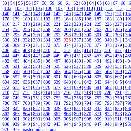
53
|
54
|
55
|
56
|
57
|
58
|
59
|
60
|
61
|
62
|
63
|
64
|
65
|
66
|
67
|
68
|
6
|
102
|
103
|
104
|
105
|
106
|
107
|
108
|
109
|
110
|
111
|
112
|
113
|
11
140
|
141
|
142
|
143
|
144
|
145
|
146
|
147
|
148
|
149
|
150
|
151
|
15
178
|
179
|
180
|
181
|
182
|
183
|
184
|
185
|
186
|
187
|
188
|
189
|
19
216
|
217
|
218
|
219
|
220
|
221
|
222
|
223
|
224
|
225
|
226
|
227
|
22
254
|
255
|
256
|
257
|
258
|
259
|
260
|
261
|
262
|
263
|
264
|
265
|
26
292
|
293
|
294
|
295
|
296
|
297
|
298
|
299
|
300
|
301
|
302
|
303
|
30
330
|
331
|
332
|
333
|
334
|
335
|
336
|
337
|
338
|
339
|
340
|
341
|
34
368
|
369
|
370
|
371
|
372
|
373
|
374
|
375
|
376
|
377
|
378
|
379
|
38
406
|
407
|
408
|
409
|
410
|
411
|
412
|
413
|
414
|
415
|
416
|
417
|
41
444
|
445
|
446
|
447
|
448
|
449
|
450
|
451
|
452
|
453
|
454
|
455
|
45
482
|
483
|
484
|
485
|
486
|
487
|
488
|
489
|
490
|
491
|
492
|
493
|
49
520
|
521
|
522
|
523
|
524
|
525
|
526
|
527
|
528
|
529
|
530
|
531
|
53
558
|
559
|
560
|
561
|
562
|
563
|
564
|
565
|
566
|
567
|
568
|
569
|
57
596
|
597
|
598
|
599
|
600
|
601
|
602
|
603
|
604
|
605
|
606
|
607
|
60
634
|
635
|
636
|
637
|
638
|
639
|
640
|
641
|
642
|
643
|
644
|
645
|
64
672
|
673
|
674
|
675
|
676
|
677
|
678
|
679
|
680
|
681
|
682
|
683
|
68
710
|
711
|
712
|
713
|
714
|
715
|
716
|
717
|
718
|
719
|
720
|
721
|
72
748
|
749
|
750
|
751
|
752
|
753
|
754
|
755
|
756
|
757
|
758
|
759
|
76
786
|
787
|
788
|
789
|
790
|
791
|
792
|
793
|
794
|
795
|
796
|
797
|
79
824
|
825
|
826
|
827
|
828
|
829
|
830
|
831
|
832
|
833
|
834
|
835
|
83
862
|
863
|
864
|
865
|
866
|
867
|
868
|
869
|
870
|
871
|
872
|
873
|
87
900
|
901
|
902
|
903
|
904
|
905
|
906
|
907
|
908
|
909
|
910
|
911
|
91
938
|
939
|
940
|
941
|
942
|
943
|
944
|
945
|
946
|
947
|
948
|
949
|
95
976
|
977
|
nasledujúca strana