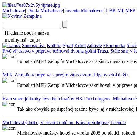
Michalovce
|
Dukla Michalovce
|
Iuventa Michalovce
|
1 BK MI
|
MFK 
Hľadanie poďľa názvu
, meniny má
, zajtra
Samospráva
Kultúra
Šport
Krimi
Zdravie
Ekonomika
Škol
Prvé víťazstvo v príprave režíroval dvoma gólmi Trusa. Stále sme v š
Futbalisti MFK Zemplín Michalovce s ďalšími zmenami v zostav
MFK Zemplín v príprave s prvým víťazstvom, Lipany zdolal 3:0
Futbalisti MFK Zemplín Michalovce zaknihovali v príprave prv
Kam smerujú kroky bývalých hráčov HK Dukla Ingema Michalovce
Tak ako obvykle po úspešnej sezóne býva, aj v michalovskej D
Michalovský hokej v novom miléniu. Kúpa prvoligovej licencie
Michalovský mužský hokej sa v roku 2008 po piatich rokoch vrá