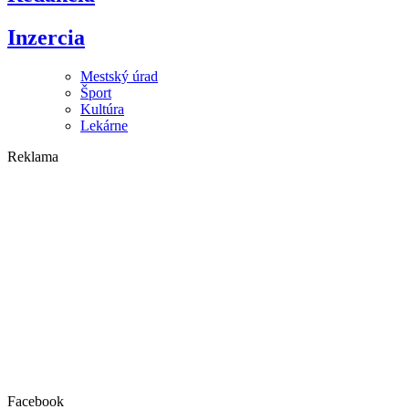
Inzercia
Mestský úrad
Šport
Kultúra
Lekárne
Reklama
Facebook