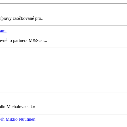
rípravy zaočkované pro...
kami
avného partnera M&Scar...
ín Michalovce ako ...
 Fín Mikko Nuutinen