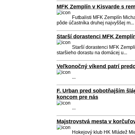
MFK Zemplín v Kisvarde s rem
Futbalisti MFK Zemplín Micha
pôde účastníka druhej najvyššej m...
Starší dorastenci MFK Zemplí
Starší dorastenci MFK Zemplín
staršieho dorastu na domácej u...
Veľkonočný víkend patrí pred
...
F. Urban pred sobotňajším šl
koncom pre nás
...
Majstrovstvá mesta v korčuľov
Hokejový klub HK Mládež Mic