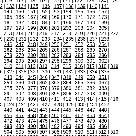
5
|
116
|
117
|
118
|
119
|
120
|
121
|
122
|
123
|
124
|
125
2
|
133
|
134
|
135
|
136
|
137
|
138
|
139
|
140
|
141
|
8
|
149
|
150
|
151
|
152
|
153
|
154
|
155
|
156
|
157
|
4
|
165
|
166
|
167
|
168
|
169
|
170
|
171
|
172
|
173
|
0
|
181
|
182
|
183
|
184
|
185
|
186
|
187
|
188
|
189
|
6
|
197
|
198
|
199
|
200
|
201
|
202
|
203
|
204
|
205
|
|
213
|
214
|
215
|
216
|
217
|
218
|
219
|
220
|
221
|
222
9
|
230
|
231
|
232
|
233
|
234
|
235
|
236
|
237
|
238
|
5
|
246
|
247
|
248
|
249
|
250
|
251
|
252
|
253
|
254
|
1
|
262
|
263
|
264
|
265
|
266
|
267
|
268
|
269
|
270
|
7
|
278
|
279
|
280
|
281
|
282
|
283
|
284
|
285
|
286
|
3
|
294
|
295
|
296
|
297
|
298
|
299
|
300
|
301
|
302
|
9
|
310
|
311
|
312
|
313
|
314
|
315
|
316
|
317
|
318
|
319
6
|
327
|
328
|
329
|
330
|
331
|
332
|
333
|
334
|
335
|
2
|
343
|
344
|
345
|
346
|
347
|
348
|
349
|
350
|
351
|
8
|
359
|
360
|
361
|
362
|
363
|
364
|
365
|
366
|
367
|
4
|
375
|
376
|
377
|
378
|
379
|
380
|
381
|
382
|
383
|
0
|
391
|
392
|
393
|
394
|
395
|
396
|
397
|
398
|
399
|
6
|
407
|
408
|
409
|
410
|
411
|
412
|
413
|
414
|
415
|
416
3
|
424
|
425
|
426
|
427
|
428
|
429
|
430
|
431
|
432
|
9
|
440
|
441
|
442
|
443
|
444
|
445
|
446
|
447
|
448
|
5
|
456
|
457
|
458
|
459
|
460
|
461
|
462
|
463
|
464
|
1
|
472
|
473
|
474
|
475
|
476
|
477
|
478
|
479
|
480
|
7
|
488
|
489
|
490
|
491
|
492
|
493
|
494
|
495
|
496
|
3
|
504
|
505
|
506
|
507
|
508
|
509
|
510
|
511
|
512
|
513