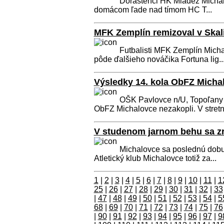
Dorastenci HK Mládež Michalo
domácom ľade nad tímom HC T...
MFK Zemplín remizoval v Skali
Futbalisti MFK Zemplín Micha
pôde ďalšieho nováčika Fortuna lig..
Výsledky 14. kola ObFZ Micha
OŠK Pavlovce n/U, Topoľany a
ObFZ Michalovce nezakopli. V stretn.
V studenom jarnom behu sa zr
Michalovce sa poslednú dobu 
Atletický klub Michalovce totiž za...
1
|
2
|
3
|
4
|
5
|
6
|
7
|
8
|
9
|
10
|
11
|
1
25
|
26
|
27
|
28
|
29
|
30
|
31
|
32
|
33
|
47
|
48
|
49
|
50
|
51
|
52
|
53
|
54
|
5
68
|
69
|
70
|
71
|
72
|
73
|
74
|
75
|
76
|
90
|
91
|
92
|
93
|
94
|
95
|
96
|
97
|
9