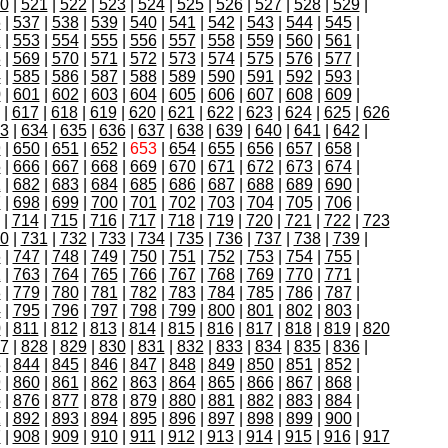
0
|
521
|
522
|
523
|
524
|
525
|
526
|
527
|
528
|
529
|
6
|
537
|
538
|
539
|
540
|
541
|
542
|
543
|
544
|
545
|
2
|
553
|
554
|
555
|
556
|
557
|
558
|
559
|
560
|
561
|
8
|
569
|
570
|
571
|
572
|
573
|
574
|
575
|
576
|
577
|
4
|
585
|
586
|
587
|
588
|
589
|
590
|
591
|
592
|
593
|
0
|
601
|
602
|
603
|
604
|
605
|
606
|
607
|
608
|
609
|
|
617
|
618
|
619
|
620
|
621
|
622
|
623
|
624
|
625
|
626
3
|
634
|
635
|
636
|
637
|
638
|
639
|
640
|
641
|
642
|
9
|
650
|
651
|
652
|
653
|
654
|
655
|
656
|
657
|
658
|
5
|
666
|
667
|
668
|
669
|
670
|
671
|
672
|
673
|
674
|
1
|
682
|
683
|
684
|
685
|
686
|
687
|
688
|
689
|
690
|
7
|
698
|
699
|
700
|
701
|
702
|
703
|
704
|
705
|
706
|
|
714
|
715
|
716
|
717
|
718
|
719
|
720
|
721
|
722
|
723
0
|
731
|
732
|
733
|
734
|
735
|
736
|
737
|
738
|
739
|
6
|
747
|
748
|
749
|
750
|
751
|
752
|
753
|
754
|
755
|
2
|
763
|
764
|
765
|
766
|
767
|
768
|
769
|
770
|
771
|
8
|
779
|
780
|
781
|
782
|
783
|
784
|
785
|
786
|
787
|
4
|
795
|
796
|
797
|
798
|
799
|
800
|
801
|
802
|
803
|
0
|
811
|
812
|
813
|
814
|
815
|
816
|
817
|
818
|
819
|
820
7
|
828
|
829
|
830
|
831
|
832
|
833
|
834
|
835
|
836
|
3
|
844
|
845
|
846
|
847
|
848
|
849
|
850
|
851
|
852
|
9
|
860
|
861
|
862
|
863
|
864
|
865
|
866
|
867
|
868
|
5
|
876
|
877
|
878
|
879
|
880
|
881
|
882
|
883
|
884
|
1
|
892
|
893
|
894
|
895
|
896
|
897
|
898
|
899
|
900
|
7
|
908
|
909
|
910
|
911
|
912
|
913
|
914
|
915
|
916
|
917