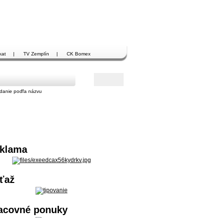
kat
|
TV Zemplín
|
CK Bomex
danie poďľa názvu
klama
ťaž
acovné ponuky