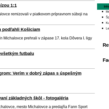
ízou 1:1
Inf
Me
lovce remizovali v piatkovom prípravnom súboji na
Šp
Ku
L
n podľahli Košiciam
 Michalovce prehrali v zápase 17. kola Dôvera I. ligy
Re
ovšetkým futbalu
Fa
ágrom: Verím v dobrý zápas s úspešným
aní základných škôl - fotogaléria
halovce, mesto Michalovce a predajňa Fann Sport