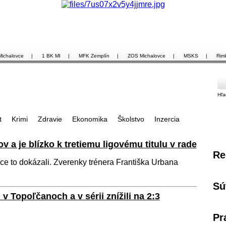
Michalovce
|
1 BK MI
|
MFK Zemplín
|
ZOS Michalovce
|
MSKS
|
Rim
Hľa
t
Krimi
Zdravie
Ekonomika
Školstvo
Inzercia
ov a je blízko k tretiemu ligovému titulu v rade
Re
e to dokázali. Zverenky trénera Františka Urbana
Sú
v Topoľčanoch a v sérii znížili na 2:3
Pr