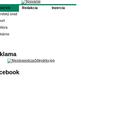
oservis
Redakcia
Inzercia
stský úrad
ort
ltúra
ekárne
klama
cebook