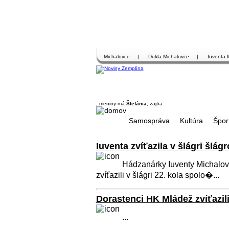
Michalovce
|
Dukla Michalovce
|
Iuventa 
, meniny má
Štefánia
, zajtra
Samospráva
Kultúra
Špor
Iuventa zvíťazila v šlágri šlágr
Hádzanárky Iuventy Michalovc
zvíťazili v šlágri 22. kola spolo�...
Dorastenci HK Mládež zvíťazili 
...