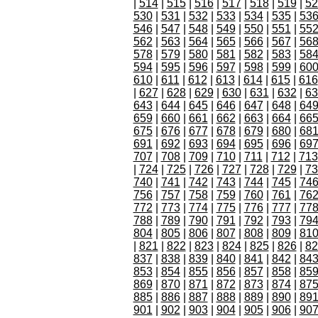
|
514
|
515
|
516
|
517
|
518
|
519
|
52
530
|
531
|
532
|
533
|
534
|
535
|
53
546
|
547
|
548
|
549
|
550
|
551
|
55
562
|
563
|
564
|
565
|
566
|
567
|
56
578
|
579
|
580
|
581
|
582
|
583
|
58
594
|
595
|
596
|
597
|
598
|
599
|
60
610
|
611
|
612
|
613
|
614
|
615
|
616
|
627
|
628
|
629
|
630
|
631
|
632
|
63
643
|
644
|
645
|
646
|
647
|
648
|
64
659
|
660
|
661
|
662
|
663
|
664
|
66
675
|
676
|
677
|
678
|
679
|
680
|
68
691
|
692
|
693
|
694
|
695
|
696
|
69
707
|
708
|
709
|
710
|
711
|
712
|
713
|
724
|
725
|
726
|
727
|
728
|
729
|
73
740
|
741
|
742
|
743
|
744
|
745
|
74
756
|
757
|
758
|
759
|
760
|
761
|
76
772
|
773
|
774
|
775
|
776
|
777
|
77
788
|
789
|
790
|
791
|
792
|
793
|
79
804
|
805
|
806
|
807
|
808
|
809
|
81
|
821
|
822
|
823
|
824
|
825
|
826
|
82
837
|
838
|
839
|
840
|
841
|
842
|
84
853
|
854
|
855
|
856
|
857
|
858
|
85
869
|
870
|
871
|
872
|
873
|
874
|
87
885
|
886
|
887
|
888
|
889
|
890
|
89
901
|
902
|
903
|
904
|
905
|
906
|
90