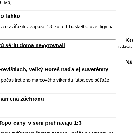
6 Maj...
lo ľahko
ce zvíťazili v zápase 18. kola II. basketbalovej ligy na
Ko
ú sériu doma nevyrovnali
redakcia
Ná
Revištiach, Veľký Horeš naďalej suverénny
 počas tretieho marcového víkendu futbalové súťaže
 znamená záchranu
opoľčany, v sérii prehrávajú 1:3