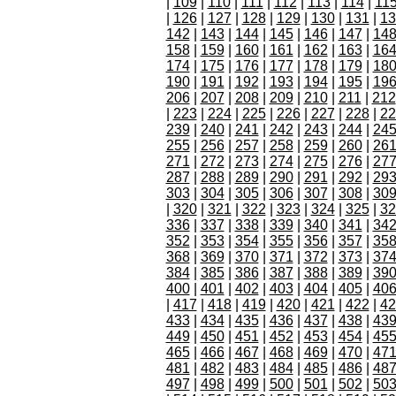
|
109
|
110
|
111
|
112
|
113
|
114
|
11
|
126
|
127
|
128
|
129
|
130
|
131
|
13
142
|
143
|
144
|
145
|
146
|
147
|
14
158
|
159
|
160
|
161
|
162
|
163
|
16
174
|
175
|
176
|
177
|
178
|
179
|
18
190
|
191
|
192
|
193
|
194
|
195
|
19
206
|
207
|
208
|
209
|
210
|
211
|
212
|
223
|
224
|
225
|
226
|
227
|
228
|
22
239
|
240
|
241
|
242
|
243
|
244
|
24
255
|
256
|
257
|
258
|
259
|
260
|
26
271
|
272
|
273
|
274
|
275
|
276
|
27
287
|
288
|
289
|
290
|
291
|
292
|
29
303
|
304
|
305
|
306
|
307
|
308
|
30
|
320
|
321
|
322
|
323
|
324
|
325
|
32
336
|
337
|
338
|
339
|
340
|
341
|
34
352
|
353
|
354
|
355
|
356
|
357
|
35
368
|
369
|
370
|
371
|
372
|
373
|
37
384
|
385
|
386
|
387
|
388
|
389
|
39
400
|
401
|
402
|
403
|
404
|
405
|
40
|
417
|
418
|
419
|
420
|
421
|
422
|
42
433
|
434
|
435
|
436
|
437
|
438
|
43
449
|
450
|
451
|
452
|
453
|
454
|
45
465
|
466
|
467
|
468
|
469
|
470
|
47
481
|
482
|
483
|
484
|
485
|
486
|
48
497
|
498
|
499
|
500
|
501
|
502
|
50