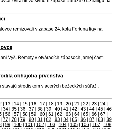
vce zvíťazili vo štvrtom zápase Baráže o Extraligu na
ci
lovce remizovali v zápase 24. kola Fortuna ligy na
.
lovce
ni Vyš. Remety v otváracích zápasoch jarnej časti
..
odila obhajoba prvenstva
stavajú strediskom viacerých bežeckých súťaží.
2
|
13
|
14
|
15
|
16
|
17
|
18
|
19
|
20
|
21
|
22
|
23
|
24
|
|
34
|
35
|
36
|
37
|
38
|
39
|
40
|
41
|
42
|
43
|
44
|
45
|
46
5
|
56
|
57
|
58
|
59
|
60
|
61
|
62
|
63
|
64
|
65
|
66
|
67
|
|
77
|
78
|
79
|
80
|
81
|
82
|
83
|
84
|
85
|
86
|
87
|
88
|
89
8
|
99
|
100
|
101
|
102
|
103
|
104
|
105
|
106
|
107
|
108