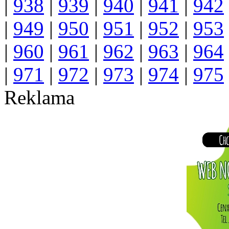
|
938
|
939
|
940
|
941
|
942
|
949
|
950
|
951
|
952
|
953
|
960
|
961
|
962
|
963
|
964
|
971
|
972
|
973
|
974
|
975
Reklama