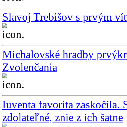
Slavoj Trebišov s prvým ví
...
Michalovské hradby prvýkrát
Zvolenčania
...
Iuventa favorita zaskočila. S
zdolateľné, znie z ich šatne