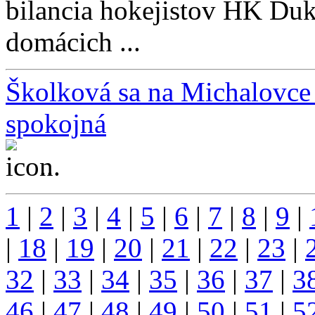
bilancia hokejistov HK Du
domácich ...
Školková sa na Michalovce t
spokojná
...
1
|
2
|
3
|
4
|
5
|
6
|
7
|
8
|
9
|
|
18
|
19
|
20
|
21
|
22
|
23
|
32
|
33
|
34
|
35
|
36
|
37
|
3
46
|
47
|
48
|
49
|
50
|
51
|
5