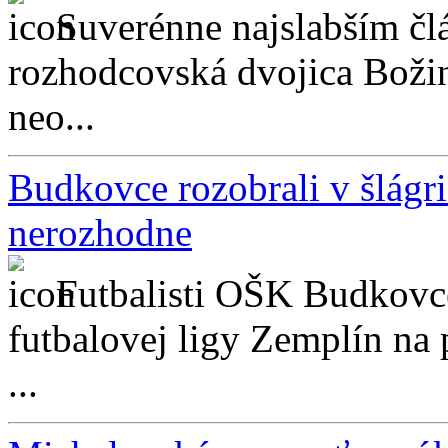
Suverénne najslabším č
rozhodcovská dvojica Božino
neo...
Budkovce rozobrali v šlágr
nerozhodne
Futbalisti OŠK Budkovce 
futbalovej ligy Zemplín na
...