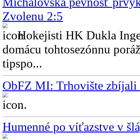
Michalovská pevnosť prvýk
Zvolenu 2:5
Hokejisti HK Dukla Inge
domácu tohtosezónnu porážk
tipspo...
ObFZ MI: Trhovište zbíjali
...
Humenné po víťazstve v šlá