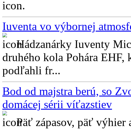
...
Iuventa vo výbornej atmosf
Hádzanárky Iuventy Mich
druhého kola Pohára EHF, k
podľahli fr...
Bod od majstra berú, so Z
domácej sérii víťazstiev
Päť zápasov, päť výhier 