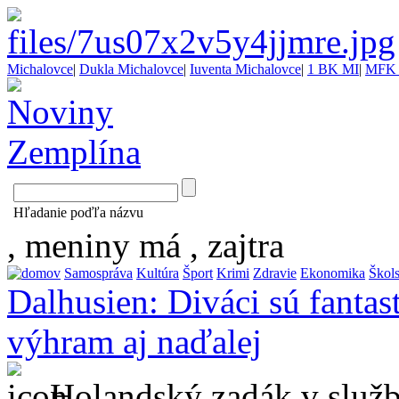
Michalovce
|
Dukla Michalovce
|
Iuventa Michalovce
|
1 BK MI
|
MFK 
Hľadanie poďľa názvu
, meniny má
, zajtra
Samospráva
Kultúra
Šport
Krimi
Zdravie
Ekonomika
Škol
Dalhusien: Diváci sú fantas
výhram aj naďalej
Holandský zadák v služb