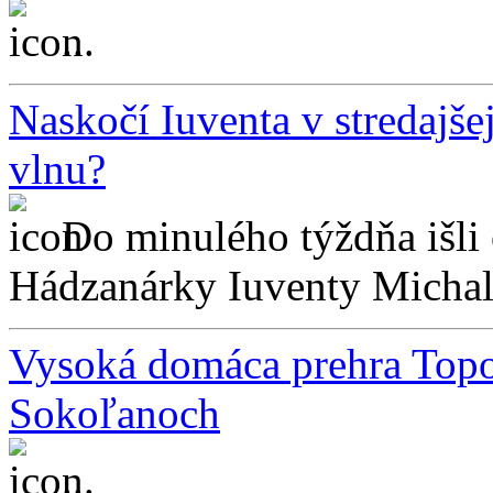
...
Naskočí Iuventa v stredajš
vlnu?
Do minulého týždňa išli
Hádzanárky Iuventy Michalo
Vysoká domáca prehra Topoľ
Sokoľanoch
...