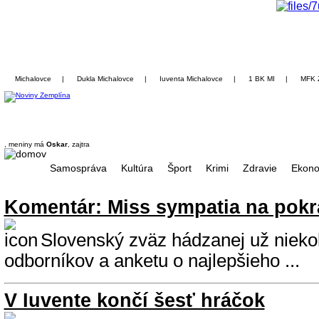
Michalovce
|
Dukla Michalovce
|
Iuventa Michalovce
|
1 BK MI
|
MFK 
, meniny má
Oskar
, zajtra
Samospráva
Kultúra
Šport
Krimi
Zdravie
Ekono
Komentár: Miss sympatia na pokr
Slovenský zväz hádzanej už niekoľ
odborníkov a anketu o najlepšieho ...
V Iuvente končí šesť hráčok