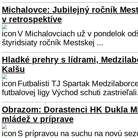
Michalovce: Jubilejný ročník Mes
v retrospektíve
V Michalovciach už v pondelok odšt
štyridsiaty ročník Mestskej ...
Hladké prehry s lídrami, Medzilabo
Kalšu
Futbalisti TJ Spartak Medzilaborce 
futbalovej ligy Východ schuti zastrieľa
Obrazom: Dorastenci HK Dukla M
mládež v príprave
S prípravou na suchu na novú sezó