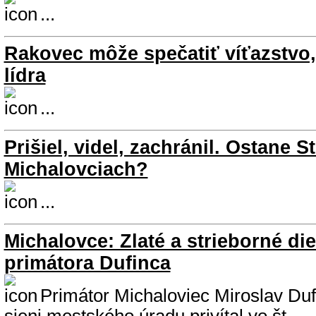
...
Rakovec môže spečatiť víťazstvo,
lídra
...
Prišiel, videl, zachránil. Ostane S
Michalovciach?
...
Michalovce: Zlaté a strieborné di
primátora Dufinca
Primátor Michaloviec Miroslav Duf