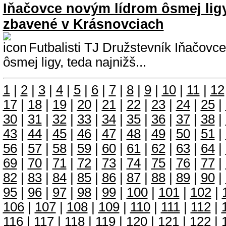
Iňačovce novým lídrom ôsmej ligy
zbavené v Krásnovciach
Futbalisti TJ Družstevník Iňačovc
ôsmej ligy, teda najnižš...
1
|
2
|
3
|
4
|
5
|
6
|
7
|
8
|
9
|
10
|
11
|
12
17
|
18
|
19
|
20
|
21
|
22
|
23
|
24
|
25
|
30
|
31
|
32
|
33
|
34
|
35
|
36
|
37
|
38
|
43
|
44
|
45
|
46
|
47
|
48
|
49
|
50
|
51
|
56
|
57
|
58
|
59
|
60
|
61
|
62
|
63
|
64
|
69
|
70
|
71
|
72
|
73
|
74
|
75
|
76
|
77
|
82
|
83
|
84
|
85
|
86
|
87
|
88
|
89
|
90
|
95
|
96
|
97
|
98
|
99
|
100
|
101
|
102
|
106
|
107
|
108
|
109
|
110
|
111
|
112
|
116
|
117
|
118
|
119
|
120
|
121
|
122
|