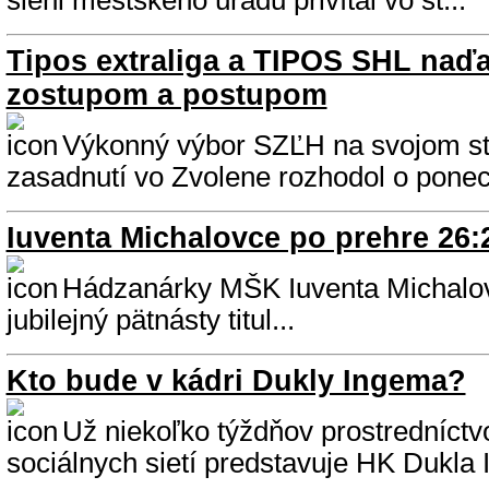
sieni mestského úradu privítal vo št...
Tipos extraliga a TIPOS SHL naďa
zostupom a postupom
Výkonný výbor SZĽH na svojom s
zasadnutí vo Zvolene rozhodol o ponec
Iuventa Michalovce po prehre 26:2
Hádzanárky MŠK Iuventa Michalovc
jubilejný pätnásty titul...
Kto bude v kádri Dukly Ingema?
Už niekoľko týždňov prostredníctv
sociálnych sietí predstavuje HK Dukla 