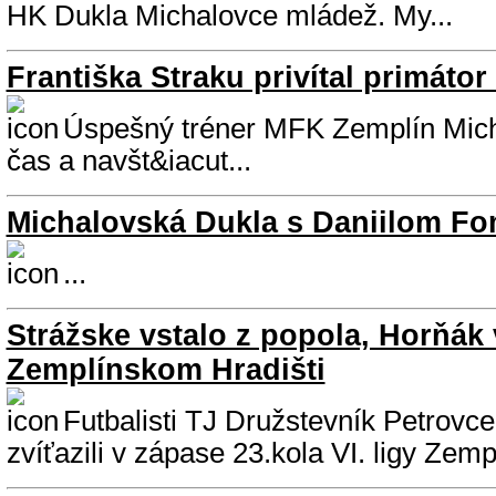
HK Dukla Michalovce mládež. My...
Františka Straku privítal primátor
Úspešný tréner MFK Zemplín Micha
čas a navšt&iacut...
Michalovská Dukla s Daniilom F
...
Strážske vstalo z popola, Horňák
Zemplínskom Hradišti
Futbalisti TJ Družstevník Petrov
zvíťazili v zápase 23.kola VI. ligy Zempl