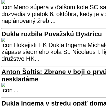
Meno súpera v ďalšom kole SC sa
dozvedia v piatok 6. októbra, kedy je v
naplánovaný žreb ...
Dukla rozbila Považskú Bystricu
Hokejisti HK Dukla Ingema Michalo
zápase siedmeho kola St. Nicolaus I. l
družstvo HK...
Anton Šoltis: Zbrane v boji o prv
neskladáme
...
Dukla Ingema v stredu opäť doma,