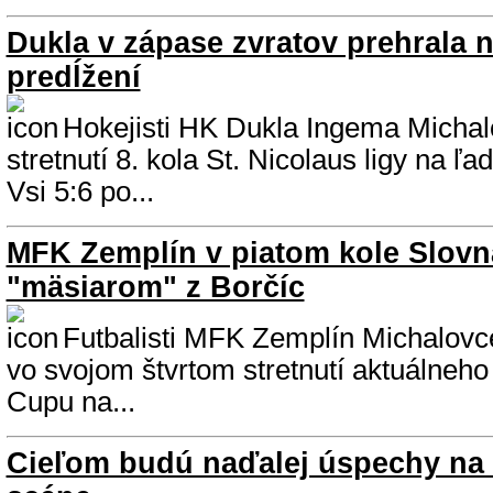
Dukla v zápase zvratov prehrala n
predĺžení
Hokejisti HK Dukla Ingema Michalo
stretnutí 8. kola St. Nicolaus ligy na ľ
Vsi 5:6 po...
MFK Zemplín v piatom kole Slovna
"mäsiarom" z Borčíc
Futbalisti MFK Zemplín Michalovce
vo svojom štvrtom stretnutí aktuálneho
Cupu na...
Cieľom budú naďalej úspechy na 