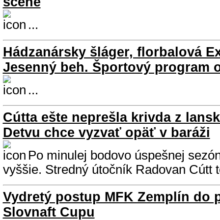
scéne
...
Hádzanársky šláger, florbalová Ex
Jesenný beh. Športový program 
...
Cútta ešte neprešla krivda z lansk
Detvu chce vyzvať opäť v baráži
Po minulej bodovo úspešnej sezóne
vyššie. Stredný útočník Radovan Cútt to
Vydretý postup MFK Zemplín do p
Slovnaft Cupu