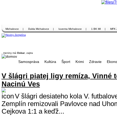
Michalovce
|
Dukla Michalovce
|
Iuventa Michalovce
|
1 BK MI
|
MFK 
, meniny má
Oskar
, zajtra
Samospráva
Kultúra
Šport
Krimi
Zdravie
Ekono
V šlágri piatej ligy remíza, Vinné 
Nacinú Ves
V šlágri desiateho kola V. futbalove
Zemplín remizovali Pavlovce nad Uho
Cejkova 1:1 a keďž...