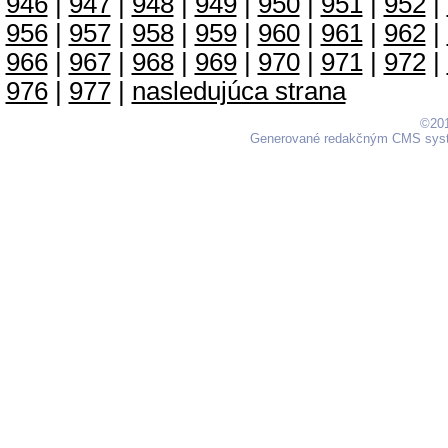
946
|
947
|
948
|
949
|
950
|
951
|
952
|
956
|
957
|
958
|
959
|
960
|
961
|
962
|
966
|
967
|
968
|
969
|
970
|
971
|
972
|
976
|
977
|
nasledujúca strana
©201
Generované redakčným CMS sy