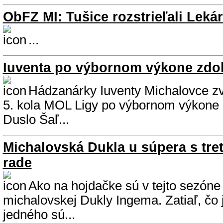
ObFZ MI: Tušice rozstrieľali Leká
...
Iuventa po výbornom výkone zdol
Hádzanárky Iuventy Michalovce zvíť
5. kola MOL Ligy po výbornom výkone
Duslo Šaľ...
Michalovská Dukla u súpera s tre
rade
Ako na hojdačke sú v tejto sezóne
michalovskej Dukly Ingema. Zatiaľ, čo j
jedného sú...