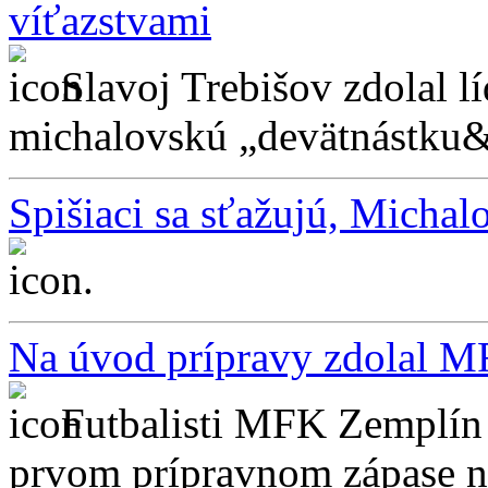
víťazstvami
Slavoj Trebišov zdolal lí
michalovskú „devätnástku&l
Spišiaci sa sťažujú, Michal
...
Na úvod prípravy zdolal M
Futbalisti MFK Zemplín 
prvom prípravnom zápase na