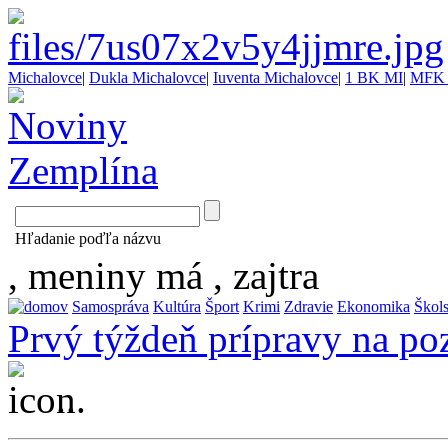
Michalovce
|
Dukla Michalovce
|
Iuventa Michalovce
|
1 BK MI
|
MFK 
Hľadanie poďľa názvu
, meniny má
, zajtra
Samospráva
Kultúra
Šport
Krimi
Zdravie
Ekonomika
Škol
Prvý týždeň prípravy na poz
...