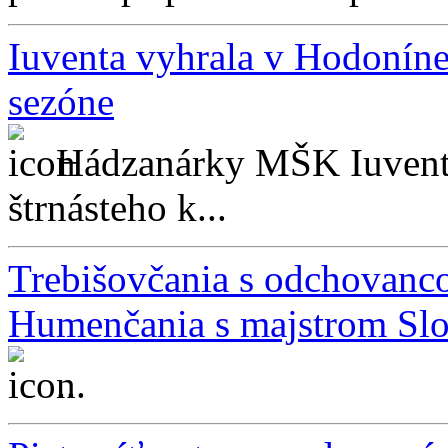
Iuventa vyhrala v Hodoníne 
sezóne
Hádzanárky MŠK Iuventa
štrnásteho k...
Trebišovčania s odchovanc
Humenčania s majstrom Sl
...