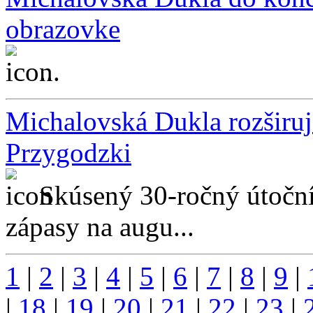
obrazovke
...
Michalovská Dukla rozširuj
Przygodzki
Skúsený 30-ročný útoční
zápasy na augu...
1
|
2
|
3
|
4
|
5
|
6
|
7
|
8
|
9
|
|
18
|
19
|
20
|
21
|
22
|
23
|