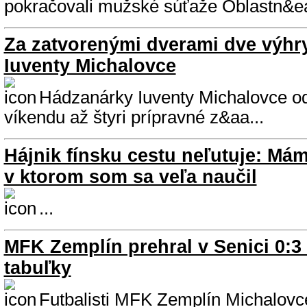
pokračovali mužské súťaže Oblastn&ea
Za zatvorenými dverami dve výhry
Iuventy Michalovce
Hádzanárky Iuventy Michalovce od
víkendu až štyri prípravné z&aa...
Hájnik fínsku cestu neľutuje: Mám
v ktorom som sa veľa naučil
...
MFK Zemplín prehral v Senici 0:3
tabuľky
Futbalisti MFK Zemplín Michalovce