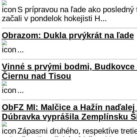
S prípravou na ľade ako posledný t
začali v pondelok hokejisti H...
Obrazom: Dukla prvýkrát na ľade
...
Vinné s prvými bodmi, Budkovce r
Čiernu nad Tisou
...
ObFZ MI: Malčice a Hažín naďalej 
Dúbravka vyprášila Zemplínsku Š
Zápasmi druhého, respektíve treti