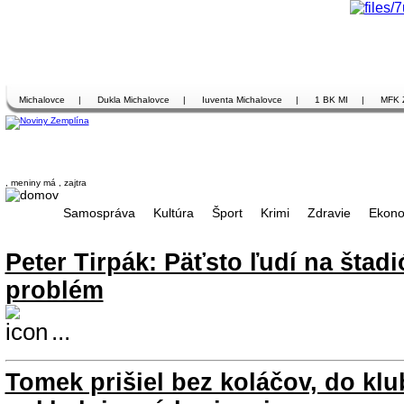
Michalovce
|
Dukla Michalovce
|
Iuventa Michalovce
|
1 BK MI
|
MFK 
, meniny má
, zajtra
Samospráva
Kultúra
Šport
Krimi
Zdravie
Ekono
Peter Tirpák: Päťsto ľudí na štad
problém
...
Tomek prišiel bez koláčov, do klu