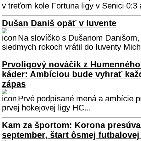
v treťom kole Fortuna ligy v Senici 0:3 a
Dušan Daniš opäť v Iuvente
Na slovíčko s Dušanom Danišom, 
siedmych rokoch vrátil do Iuventy Micha
Prvoligový nováčik z Humenného
káder: Ambíciou bude vyhrať ka
zápas
Prvé podpísané mená a ambície pr
prvej hokejovej ligy HC...
Kam za športom: Korona presúva
september, štart ôsmej futbalovej 