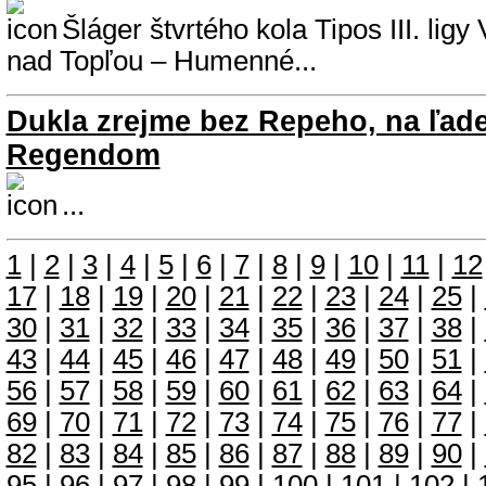
Šláger štvrtého kola Tipos III. lig
nad Topľou – Humenné...
Dukla zrejme bez Repeho, na ľade
Regendom
...
1
|
2
|
3
|
4
|
5
|
6
|
7
|
8
|
9
|
10
|
11
|
12
17
|
18
|
19
|
20
|
21
|
22
|
23
|
24
|
25
|
30
|
31
|
32
|
33
|
34
|
35
|
36
|
37
|
38
|
43
|
44
|
45
|
46
|
47
|
48
|
49
|
50
|
51
|
56
|
57
|
58
|
59
|
60
|
61
|
62
|
63
|
64
|
69
|
70
|
71
|
72
|
73
|
74
|
75
|
76
|
77
|
82
|
83
|
84
|
85
|
86
|
87
|
88
|
89
|
90
|
95
|
96
|
97
|
98
|
99
|
100
|
101
|
102
|