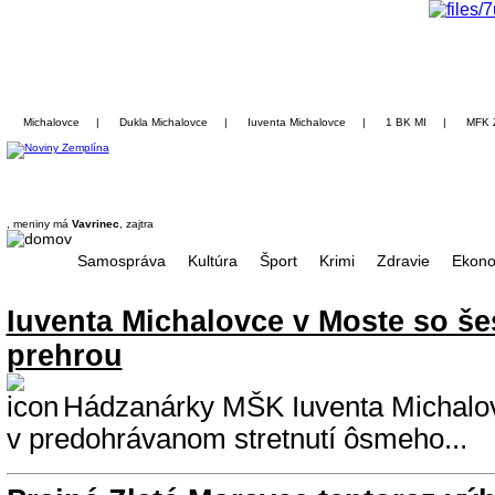
Michalovce
|
Dukla Michalovce
|
Iuventa Michalovce
|
1 BK MI
|
MFK 
, meniny má
Vavrinec
, zajtra
Samospráva
Kultúra
Šport
Krimi
Zdravie
Ekono
Iuventa Michalovce v Moste so š
prehrou
Hádzanárky MŠK Iuventa Michalov
v predohrávanom stretnutí ôsmeho...