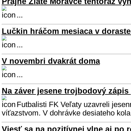
Prajné Zlaté Moravce tentoraz výh
...
Lučkin hráčom mesiaca v dorasten
...
V novembri dvakrát doma
...
Na záver jesene trojbodový zápis
Futbalisti FK Veľaty uzavreli jese
víťazstvom. V dohrávke desiateho kola V
Viesť sa na pozitívnej vlne aj po 