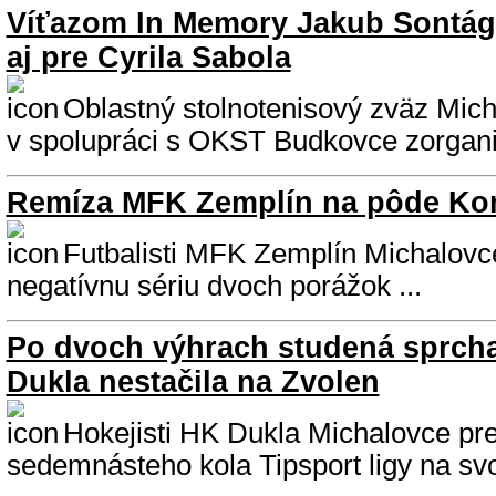
Víťazom In Memory Jakub Sontág,
aj pre Cyrila Sabola
Oblastný stolnotenisový zväz Mic
v spolupráci s OKST Budkovce zorganiz
Remíza MFK Zemplín na pôde Ko
Futbalisti MFK Zemplín Michalovce 
negatívnu sériu dvoch porážok ...
Po dvoch výhrach studená sprcha
Dukla nestačila na Zvolen
Hokejisti HK Dukla Michalovce pre
sedemnásteho kola Tipsport ligy na sv