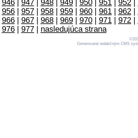
946
|
947
|
948
|
949
|
950
|
951
|
952
|
956
|
957
|
958
|
959
|
960
|
961
|
962
|
966
|
967
|
968
|
969
|
970
|
971
|
972
|
976
|
977
|
nasledujúca strana
©201
Generované redakčným CMS sy