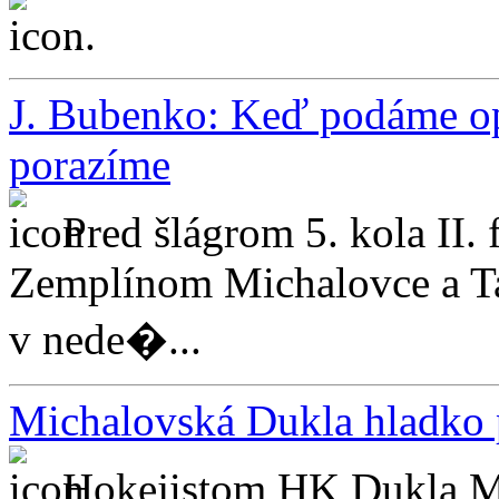
...
J. Bubenko: Keď podáme o
porazíme
Pred šlágrom 5. kola II.
Zemplínom Michalovce a Ta
v nede�...
Michalovská Dukla hladko 
Hokejistom HK Dukla Mic