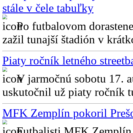
stále v čele tabuľky
Po futbalovom dorasten
zažil tunajší štadión v krátk
Piaty ročník letného street
V jarmočnú sobotu 17. au
uskutočnil už piaty ročník tu
MFK Zemplín pokoril Prešo
Futbalisti MFK Zemplín M