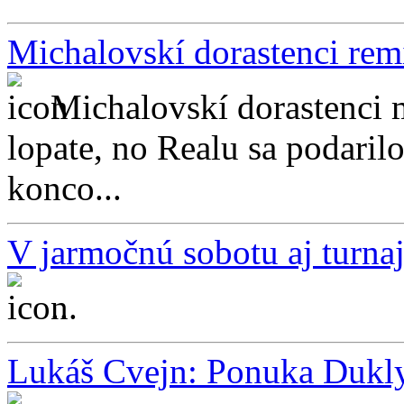
Michalovskí dorastenci rem
Michalovskí dorastenci m
lopate, no Realu sa podaril
konco...
V jarmočnú sobotu aj turnaj
...
Lukáš Cvejn: Ponuka Dukly