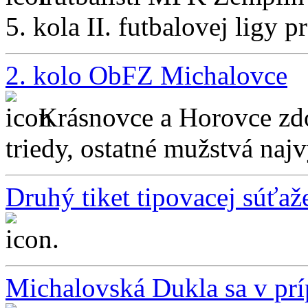
5. kola II. futbalovej ligy 
2. kolo ObFZ Michalovce
Krásnovce a Horovce zdo
triedy, ostatné mužstvá najvy
Druhý tiket tipovacej súťaž
...
Michalovská Dukla sa v príp