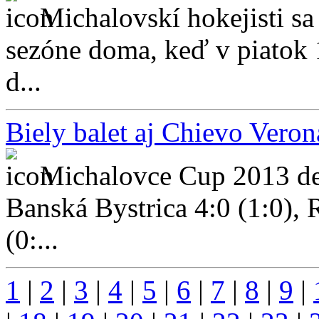
Michalovskí hokejisti sa 
sezóne doma, keď v piatok 1
d...
Biely balet aj Chievo Veron
Michalovce Cup 2013 de
Banská Bystrica 4:0 (1:0),
(0:...
1
|
2
|
3
|
4
|
5
|
6
|
7
|
8
|
9
|