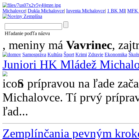
Michalovce
|
Dukla Michalovce
|
Iuventa Michalovce
|
1 BK MI
|
MFK 
Hľadanie poďľa názvu
, meniny má
Vavrinec
, zajt
Samospráva
Kultúra
Šport
Krimi
Zdravie
Ekonomika
Škol
Juniori HK Mládež Michalo
S prípravou na ľade zača
Michalovce. Tí prvý prípra
ľad...
Zemplínčania pevným kroko