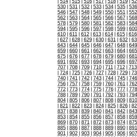
|
514
|
515
|
516
|
517
|
518
|
519
|
52
530
|
531
|
532
|
533
|
534
|
535
|
53
546
|
547
|
548
|
549
|
550
|
551
|
55
562
|
563
|
564
|
565
|
566
|
567
|
56
578
|
579
|
580
|
581
|
582
|
583
|
58
594
|
595
|
596
|
597
|
598
|
599
|
60
610
|
611
|
612
|
613
|
614
|
615
|
616
|
627
|
628
|
629
|
630
|
631
|
632
|
63
643
|
644
|
645
|
646
|
647
|
648
|
64
659
|
660
|
661
|
662
|
663
|
664
|
66
675
|
676
|
677
|
678
|
679
|
680
|
68
691
|
692
|
693
|
694
|
695
|
696
|
69
707
|
708
|
709
|
710
|
711
|
712
|
713
|
724
|
725
|
726
|
727
|
728
|
729
|
73
740
|
741
|
742
|
743
|
744
|
745
|
74
756
|
757
|
758
|
759
|
760
|
761
|
76
772
|
773
|
774
|
775
|
776
|
777
|
77
788
|
789
|
790
|
791
|
792
|
793
|
79
804
|
805
|
806
|
807
|
808
|
809
|
81
|
821
|
822
|
823
|
824
|
825
|
826
|
82
837
|
838
|
839
|
840
|
841
|
842
|
84
853
|
854
|
855
|
856
|
857
|
858
|
85
869
|
870
|
871
|
872
|
873
|
874
|
87
885
|
886
|
887
|
888
|
889
|
890
|
89
901
|
902
|
903
|
904
|
905
|
906
|
90