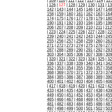
|
109
|
110
|
111
|
112
|
113
|
114
|
11
|
126
|
127
|
128
|
129
|
130
|
131
|
13
142
|
143
|
144
|
145
|
146
|
147
|
14
158
|
159
|
160
|
161
|
162
|
163
|
16
174
|
175
|
176
|
177
|
178
|
179
|
18
190
|
191
|
192
|
193
|
194
|
195
|
19
206
|
207
|
208
|
209
|
210
|
211
|
212
|
223
|
224
|
225
|
226
|
227
|
228
|
22
239
|
240
|
241
|
242
|
243
|
244
|
24
255
|
256
|
257
|
258
|
259
|
260
|
26
271
|
272
|
273
|
274
|
275
|
276
|
27
287
|
288
|
289
|
290
|
291
|
292
|
29
303
|
304
|
305
|
306
|
307
|
308
|
30
|
320
|
321
|
322
|
323
|
324
|
325
|
32
336
|
337
|
338
|
339
|
340
|
341
|
34
352
|
353
|
354
|
355
|
356
|
357
|
35
368
|
369
|
370
|
371
|
372
|
373
|
37
384
|
385
|
386
|
387
|
388
|
389
|
39
400
|
401
|
402
|
403
|
404
|
405
|
40
|
417
|
418
|
419
|
420
|
421
|
422
|
42
433
|
434
|
435
|
436
|
437
|
438
|
43
449
|
450
|
451
|
452
|
453
|
454
|
45
465
|
466
|
467
|
468
|
469
|
470
|
47
481
|
482
|
483
|
484
|
485
|
486
|
48
497
|
498
|
499
|
500
|
501
|
502
|
50