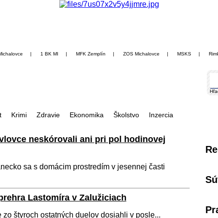
Michalovce
|
1 BK MI
|
MFK Zemplín
|
ZOS Michalovce
|
MSKS
|
Rim
Hľa
t
Krimi
Zdravie
Ekonomika
Školstvo
Inzercia
lovce neskórovali ani pri pol hodinovej
Re
necko sa s domácim prostredím v jesennej časti
Sú
 prehra Lastomíra v Zalužiciach
Pr
e zo štyroch ostatných duelov dosiahli v posle...