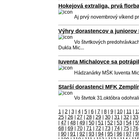
Hokejová extraliga, prvá florb
Aj prvý novembrový víkend pri
Výhry dorastencov a juniorov
Vo štvrtkových predohrávkach
Dukla Mic...
Iuventa Michalovce sa potrápil
Hádzanárky MŠK Iuventa Micha
Starší dorastenci MFK Zemplín
Vo štvrtok 31.októbra odohrali
1
|
2
|
3
|
4
|
5
|
6
|
7
|
8
|
9
|
10
|
11
|
1
25
|
26
|
27
|
28
|
29
|
30
|
31
|
32
|
33
|
47
|
48
|
49
|
50
|
51
|
52
|
53
|
54
|
5
68
|
69
|
70
|
71
|
72
|
73
|
74
|
75
|
76
|
90
|
91
|
92
|
93
|
94
|
95
|
96
|
97
|
9