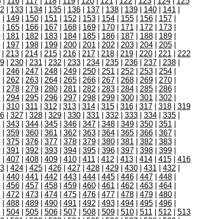
5
|
116
|
117
|
118
|
119
|
120
|
121
|
122
|
123
|
124
|
125
2
|
133
|
134
|
135
|
136
|
137
|
138
|
139
|
140
|
141
|
8
|
149
|
150
|
151
|
152
|
153
|
154
|
155
|
156
|
157
|
4
|
165
|
166
|
167
|
168
|
169
|
170
|
171
|
172
|
173
|
0
|
181
|
182
|
183
|
184
|
185
|
186
|
187
|
188
|
189
|
6
|
197
|
198
|
199
|
200
|
201
|
202
|
203
|
204
|
205
|
|
213
|
214
|
215
|
216
|
217
|
218
|
219
|
220
|
221
|
222
9
|
230
|
231
|
232
|
233
|
234
|
235
|
236
|
237
|
238
|
5
|
246
|
247
|
248
|
249
|
250
|
251
|
252
|
253
|
254
|
1
|
262
|
263
|
264
|
265
|
266
|
267
|
268
|
269
|
270
|
7
|
278
|
279
|
280
|
281
|
282
|
283
|
284
|
285
|
286
|
3
|
294
|
295
|
296
|
297
|
298
|
299
|
300
|
301
|
302
|
9
|
310
|
311
|
312
|
313
|
314
|
315
|
316
|
317
|
318
|
319
6
|
327
|
328
|
329
|
330
|
331
|
332
|
333
|
334
|
335
|
2
|
343
|
344
|
345
|
346
|
347
|
348
|
349
|
350
|
351
|
8
|
359
|
360
|
361
|
362
|
363
|
364
|
365
|
366
|
367
|
4
|
375
|
376
|
377
|
378
|
379
|
380
|
381
|
382
|
383
|
0
|
391
|
392
|
393
|
394
|
395
|
396
|
397
|
398
|
399
|
6
|
407
|
408
|
409
|
410
|
411
|
412
|
413
|
414
|
415
|
416
3
|
424
|
425
|
426
|
427
|
428
|
429
|
430
|
431
|
432
|
9
|
440
|
441
|
442
|
443
|
444
|
445
|
446
|
447
|
448
|
5
|
456
|
457
|
458
|
459
|
460
|
461
|
462
|
463
|
464
|
1
|
472
|
473
|
474
|
475
|
476
|
477
|
478
|
479
|
480
|
7
|
488
|
489
|
490
|
491
|
492
|
493
|
494
|
495
|
496
|
3
|
504
|
505
|
506
|
507
|
508
|
509
|
510
|
511
|
512
|
513