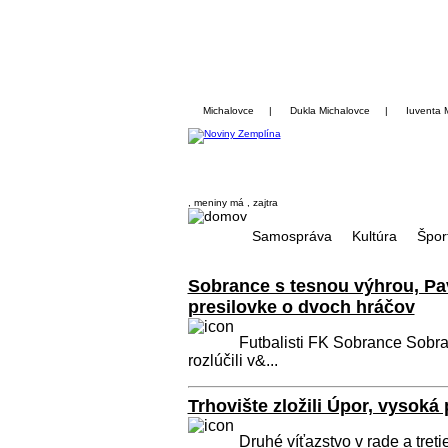
Michalovce
|
Dukla Michalovce
|
Iuventa 
, meniny má
, zajtra
Samospráva
Kultúra
Špor
Sobrance s tesnou výhrou, Pav
presilovke o dvoch hráčov
Futbalisti FK Sobrance Sobra
rozlúčili v&...
Trhovište zložili Úpor, vysoká
Druhé víťazstvo v rade a treti