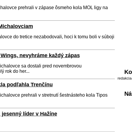
alovce prehrali v zápase ôsmeho kola MOL ligy na
 Michalovciam
ovce do tretice nezabodovali, hoci k tomu boli v súboji
d Wings, nevyhráme každý zápas
ichalovce sa dostali pred novembrovou
 rok do her...
Ko
redakcia
a podľahla Trenčínu
Ná
halovce prehrali v stretnutí šestnásteho kola Tipos
esenný líder v Hažíne