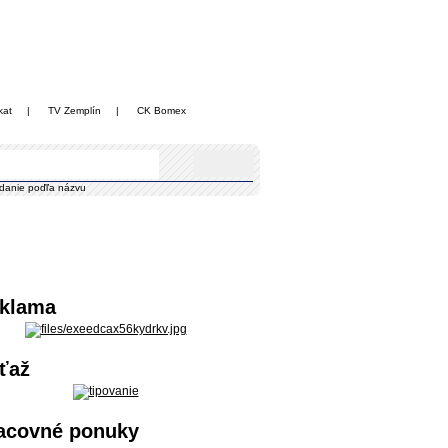
kat
|
TV Zemplín
|
CK Bomex
danie poďľa názvu
klama
ťaž
acovné ponuky