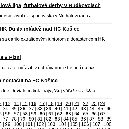
alová liga, futbalové derby v Budkovciach
nesie život na športoviská v Michalovciach a ...
 HK Dukla mládež nad HC Košice
 sa darilo extraligovým juniorom a dorastencom HK
a v Plzni
lovce zvíťazili v dohrávanom stretnutí na p&...
 nestačili na FC Košice
 duel deviateho kola najvyššej súťaže starš&ia...
2
|
13
|
14
|
15
|
16
|
17
|
18
|
19
|
20
|
21
|
22
|
23
|
24
|
|
34
|
35
|
36
|
37
|
38
|
39
|
40
|
41
|
42
|
43
|
44
|
45
|
46
5
|
56
|
57
|
58
|
59
|
60
|
61
|
62
|
63
|
64
|
65
|
66
|
67
|
|
77
|
78
|
79
|
80
|
81
|
82
|
83
|
84
|
85
|
86
|
87
|
88
|
89
8
|
99
|
100
|
101
|
102
|
103
|
104
|
105
|
106
|
107
|
108