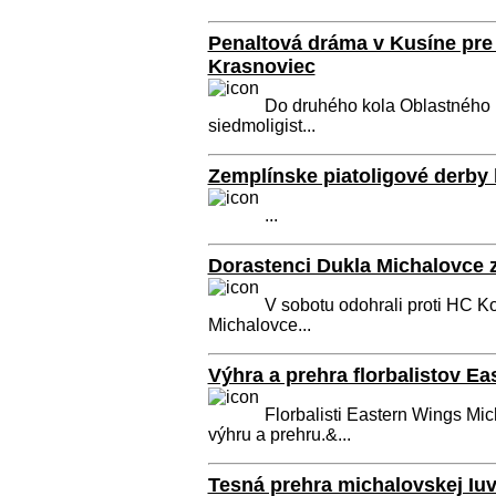
Penaltová dráma v Kusíne pre 
Krasnoviec
Do druhého kola Oblastného 
siedmoligist...
Zemplínske piatoligové derby
...
Dorastenci Dukla Michalovce z
V sobotu odohrali proti HC Ko
Michalovce...
Výhra a prehra florbalistov E
Florbalisti Eastern Wings Mi
výhru a prehru.&...
Tesná prehra michalovskej Iu