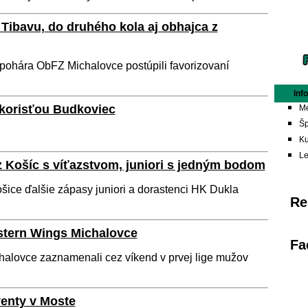
Tibavu, do druhého kola aj obhajca z
pohára ObFZ Michalovce postúpili favorizovaní
Inf
 korisťou Budkoviec
Me
Šp
Ku
L
 Košíc s víťazstvom, juniori s jedným bodom
šice ďalšie zápasy juniori a dorastenci HK Dukla
Re
astern Wings Michalovce
Fa
chalovce zaznamenali cez víkend v prvej lige mužov
venty v Moste