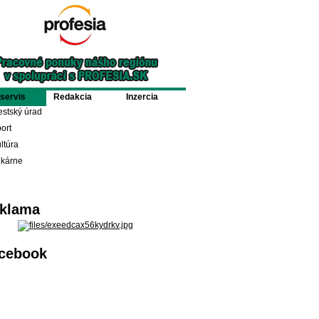
oservis
Redakcia
Inzercia
stský úrad
ort
ltúra
ekárne
klama
cebook