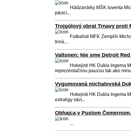
Hádzanárky MŠK Iuventa Mich
p&oci...
Trojgólový obrat Trnavy proti
Futbalisti MFK Zemplín Michal
triná...
Valtonen: Nie sme Detroit Re
Hokejisti HK Dukla Ingema M
reprezentačnou pauzou tak ako minulý
Vygumovaná michalovská Dukl
Hokejisti HK Dukla Ingema Mic
extraligy s&n...
Obhajca v Pustom Čemernom, j
...