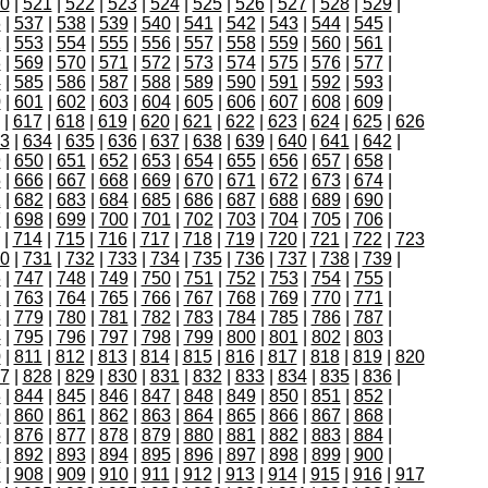
0
|
521
|
522
|
523
|
524
|
525
|
526
|
527
|
528
|
529
|
6
|
537
|
538
|
539
|
540
|
541
|
542
|
543
|
544
|
545
|
2
|
553
|
554
|
555
|
556
|
557
|
558
|
559
|
560
|
561
|
8
|
569
|
570
|
571
|
572
|
573
|
574
|
575
|
576
|
577
|
4
|
585
|
586
|
587
|
588
|
589
|
590
|
591
|
592
|
593
|
0
|
601
|
602
|
603
|
604
|
605
|
606
|
607
|
608
|
609
|
|
617
|
618
|
619
|
620
|
621
|
622
|
623
|
624
|
625
|
626
3
|
634
|
635
|
636
|
637
|
638
|
639
|
640
|
641
|
642
|
9
|
650
|
651
|
652
|
653
|
654
|
655
|
656
|
657
|
658
|
5
|
666
|
667
|
668
|
669
|
670
|
671
|
672
|
673
|
674
|
1
|
682
|
683
|
684
|
685
|
686
|
687
|
688
|
689
|
690
|
7
|
698
|
699
|
700
|
701
|
702
|
703
|
704
|
705
|
706
|
|
714
|
715
|
716
|
717
|
718
|
719
|
720
|
721
|
722
|
723
0
|
731
|
732
|
733
|
734
|
735
|
736
|
737
|
738
|
739
|
6
|
747
|
748
|
749
|
750
|
751
|
752
|
753
|
754
|
755
|
2
|
763
|
764
|
765
|
766
|
767
|
768
|
769
|
770
|
771
|
8
|
779
|
780
|
781
|
782
|
783
|
784
|
785
|
786
|
787
|
4
|
795
|
796
|
797
|
798
|
799
|
800
|
801
|
802
|
803
|
0
|
811
|
812
|
813
|
814
|
815
|
816
|
817
|
818
|
819
|
820
7
|
828
|
829
|
830
|
831
|
832
|
833
|
834
|
835
|
836
|
3
|
844
|
845
|
846
|
847
|
848
|
849
|
850
|
851
|
852
|
9
|
860
|
861
|
862
|
863
|
864
|
865
|
866
|
867
|
868
|
5
|
876
|
877
|
878
|
879
|
880
|
881
|
882
|
883
|
884
|
1
|
892
|
893
|
894
|
895
|
896
|
897
|
898
|
899
|
900
|
7
|
908
|
909
|
910
|
911
|
912
|
913
|
914
|
915
|
916
|
917