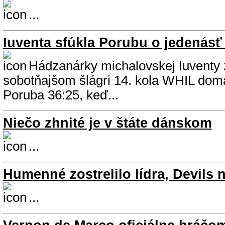
...
Iuventa sfúkla Porubu o jedenásť
Hádzanárky michalovskej Iuventy z
sobotňajšom šlágri 14. kola WHIL do
Poruba 36:25, keď...
Niečo zhnité je v štáte dánskom
...
Humenné zostrelilo lídra, Devils 
...