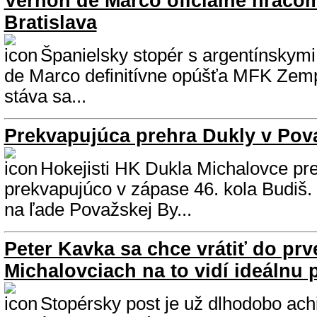
Vernon de Marco oficiálne hráčo
Bratislava
Španielsky stopér s argentínskym
de Marco definitívne opúšťa MFK Zemp
stáva sa...
Prekvapujúca prehra Dukly v Pova
Hokejisti HK Dukla Michalovce pre
prekvapujúco v zápase 46. kola Budiš. I
na ľade Považskej By...
Peter Kavka sa chce vrátiť do prve
Michalovciach na to vidí ideálnu p
Stopérsky post je už dlhodobo ach