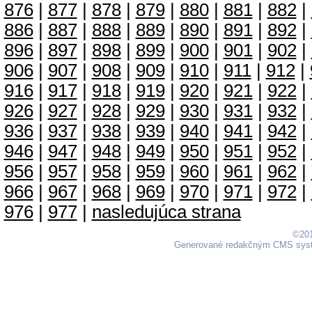
876
|
877
|
878
|
879
|
880
|
881
|
882
|
886
|
887
|
888
|
889
|
890
|
891
|
892
|
896
|
897
|
898
|
899
|
900
|
901
|
902
|
906
|
907
|
908
|
909
|
910
|
911
|
912
|
916
|
917
|
918
|
919
|
920
|
921
|
922
|
926
|
927
|
928
|
929
|
930
|
931
|
932
|
936
|
937
|
938
|
939
|
940
|
941
|
942
|
946
|
947
|
948
|
949
|
950
|
951
|
952
|
956
|
957
|
958
|
959
|
960
|
961
|
962
|
966
|
967
|
968
|
969
|
970
|
971
|
972
|
976
|
977
|
nasledujúca strana
©201
Generované redakčným CMS sy