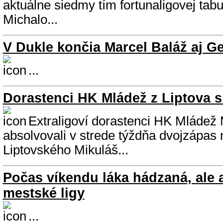
aktuálne siedmy tím fortunaligovej ta
Michalo...
V Dukle končia Marcel Baláž aj G
...
Dorastenci HK Mládež z Liptova 
Extraligoví dorastenci HK Mládež
absolvovali v strede týždňa dvojzápas 
Liptovského Mikuláš...
Počas víkendu láka hádzaná, ale a
mestské ligy
...