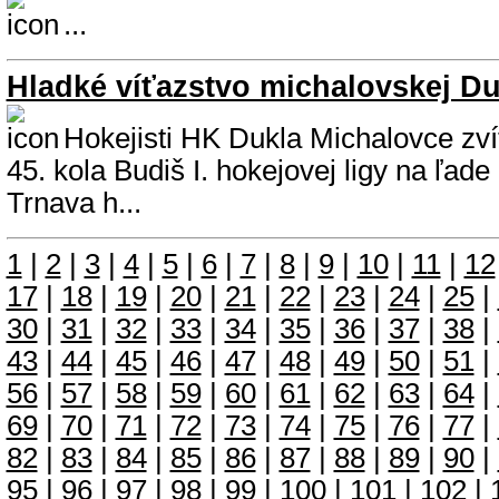
...
Hladké víťazstvo michalovskej Du
Hokejisti HK Dukla Michalovce zvíťa
45. kola Budiš I. hokejovej ligy na ľad
Trnava h...
1
|
2
|
3
|
4
|
5
|
6
|
7
|
8
|
9
|
10
|
11
|
12
17
|
18
|
19
|
20
|
21
|
22
|
23
|
24
|
25
|
30
|
31
|
32
|
33
|
34
|
35
|
36
|
37
|
38
|
43
|
44
|
45
|
46
|
47
|
48
|
49
|
50
|
51
|
56
|
57
|
58
|
59
|
60
|
61
|
62
|
63
|
64
|
69
|
70
|
71
|
72
|
73
|
74
|
75
|
76
|
77
|
82
|
83
|
84
|
85
|
86
|
87
|
88
|
89
|
90
|
95
|
96
|
97
|
98
|
99
|
100
|
101
|
102
|