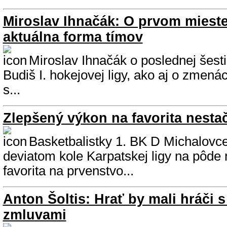
Miroslav Ihnačák: O prvom miest
aktuálna forma tímov
Miroslav Ihnačák o poslednej šesti
Budiš I. hokejovej ligy, ako aj o zmenác
s...
Zlepšený výkon na favorita nestač
Basketbalistky 1. BK D Michalovce
deviatom kole Karpatskej ligy na pôde
favorita na prvenstvo...
Anton Šoltis: Hrať by mali hráči
zmluvami