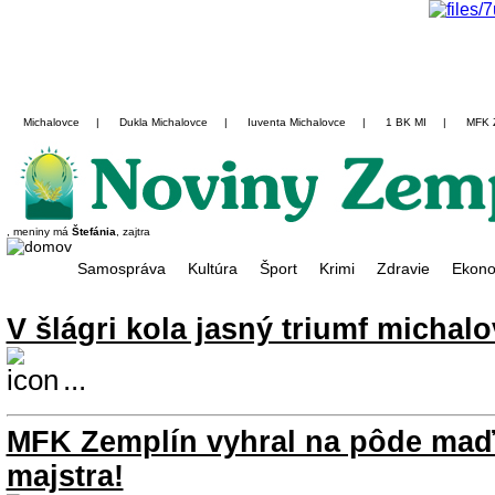
Michalovce
|
Dukla Michalovce
|
Iuventa Michalovce
|
1 BK MI
|
MFK 
, meniny má
Štefánia
, zajtra
Samospráva
Kultúra
Šport
Krimi
Zdravie
Ekono
V šlágri kola jasný triumf michalo
...
MFK Zemplín vyhral na pôde ma
majstra!