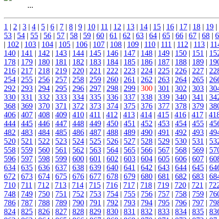
...
1
|
2
|
3
|
4
|
5
|
6
|
7
|
8
|
9
|
10
|
11
|
12
|
13
|
14
|
15
|
16
|
17
|
18
|
19
|
53
|
54
|
55
|
56
|
57
|
58
|
59
|
60
|
61
|
62
|
63
|
64
|
65
|
66
|
67
|
68
|
6
|
102
|
103
|
104
|
105
|
106
|
107
|
108
|
109
|
110
|
111
|
112
|
113
|
11
140
|
141
|
142
|
143
|
144
|
145
|
146
|
147
|
148
|
149
|
150
|
151
|
15
178
|
179
|
180
|
181
|
182
|
183
|
184
|
185
|
186
|
187
|
188
|
189
|
19
216
|
217
|
218
|
219
|
220
|
221
|
222
|
223
|
224
|
225
|
226
|
227
|
22
254
|
255
|
256
|
257
|
258
|
259
|
260
|
261
|
262
|
263
|
264
|
265
|
26
292
|
293
|
294
|
295
|
296
|
297
|
298
|
299
|
300
|
301
|
302
|
303
|
30
330
|
331
|
332
|
333
|
334
|
335
|
336
|
337
|
338
|
339
|
340
|
341
|
34
368
|
369
|
370
|
371
|
372
|
373
|
374
|
375
|
376
|
377
|
378
|
379
|
38
406
|
407
|
408
|
409
|
410
|
411
|
412
|
413
|
414
|
415
|
416
|
417
|
41
444
|
445
|
446
|
447
|
448
|
449
|
450
|
451
|
452
|
453
|
454
|
455
|
45
482
|
483
|
484
|
485
|
486
|
487
|
488
|
489
|
490
|
491
|
492
|
493
|
49
520
|
521
|
522
|
523
|
524
|
525
|
526
|
527
|
528
|
529
|
530
|
531
|
53
558
|
559
|
560
|
561
|
562
|
563
|
564
|
565
|
566
|
567
|
568
|
569
|
57
596
|
597
|
598
|
599
|
600
|
601
|
602
|
603
|
604
|
605
|
606
|
607
|
60
634
|
635
|
636
|
637
|
638
|
639
|
640
|
641
|
642
|
643
|
644
|
645
|
64
672
|
673
|
674
|
675
|
676
|
677
|
678
|
679
|
680
|
681
|
682
|
683
|
68
710
|
711
|
712
|
713
|
714
|
715
|
716
|
717
|
718
|
719
|
720
|
721
|
72
748
|
749
|
750
|
751
|
752
|
753
|
754
|
755
|
756
|
757
|
758
|
759
|
76
786
|
787
|
788
|
789
|
790
|
791
|
792
|
793
|
794
|
795
|
796
|
797
|
79
824
|
825
|
826
|
827
|
828
|
829
|
830
|
831
|
832
|
833
|
834
|
835
|
83