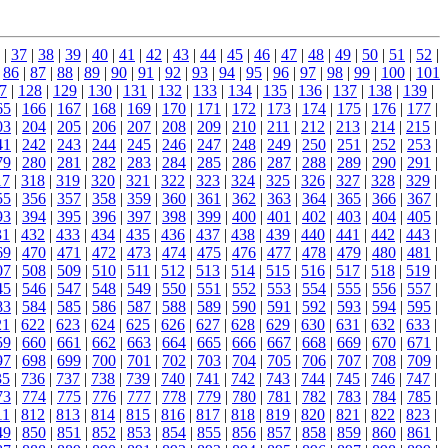
|
37
|
38
|
39
|
40
|
41
|
42
|
43
|
44
|
45
|
46
|
47
|
48
|
49
|
50
|
51
|
52
|
|
86
|
87
|
88
|
89
|
90
|
91
|
92
|
93
|
94
|
95
|
96
|
97
|
98
|
99
|
100
|
101
7
|
128
|
129
|
130
|
131
|
132
|
133
|
134
|
135
|
136
|
137
|
138
|
139
|
65
|
166
|
167
|
168
|
169
|
170
|
171
|
172
|
173
|
174
|
175
|
176
|
177
|
03
|
204
|
205
|
206
|
207
|
208
|
209
|
210
|
211
|
212
|
213
|
214
|
215
|
41
|
242
|
243
|
244
|
245
|
246
|
247
|
248
|
249
|
250
|
251
|
252
|
253
|
79
|
280
|
281
|
282
|
283
|
284
|
285
|
286
|
287
|
288
|
289
|
290
|
291
|
17
|
318
|
319
|
320
|
321
|
322
|
323
|
324
|
325
|
326
|
327
|
328
|
329
|
55
|
356
|
357
|
358
|
359
|
360
|
361
|
362
|
363
|
364
|
365
|
366
|
367
|
93
|
394
|
395
|
396
|
397
|
398
|
399
|
400
|
401
|
402
|
403
|
404
|
405
|
31
|
432
|
433
|
434
|
435
|
436
|
437
|
438
|
439
|
440
|
441
|
442
|
443
|
69
|
470
|
471
|
472
|
473
|
474
|
475
|
476
|
477
|
478
|
479
|
480
|
481
|
07
|
508
|
509
|
510
|
511
|
512
|
513
|
514
|
515
|
516
|
517
|
518
|
519
|
45
|
546
|
547
|
548
|
549
|
550
|
551
|
552
|
553
|
554
|
555
|
556
|
557
|
83
|
584
|
585
|
586
|
587
|
588
|
589
|
590
|
591
|
592
|
593
|
594
|
595
|
21
|
622
|
623
|
624
|
625
|
626
|
627
|
628
|
629
|
630
|
631
|
632
|
633
|
59
|
660
|
661
|
662
|
663
|
664
|
665
|
666
|
667
|
668
|
669
|
670
|
671
|
97
|
698
|
699
|
700
|
701
|
702
|
703
|
704
|
705
|
706
|
707
|
708
|
709
|
35
|
736
|
737
|
738
|
739
|
740
|
741
|
742
|
743
|
744
|
745
|
746
|
747
|
73
|
774
|
775
|
776
|
777
|
778
|
779
|
780
|
781
|
782
|
783
|
784
|
785
|
11
|
812
|
813
|
814
|
815
|
816
|
817
|
818
|
819
|
820
|
821
|
822
|
823
|
49
|
850
|
851
|
852
|
853
|
854
|
855
|
856
|
857
|
858
|
859
|
860
|
861
|