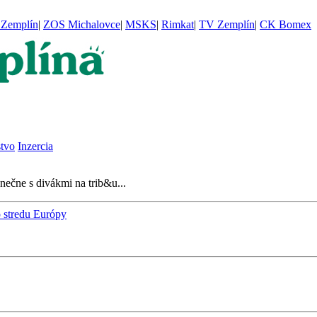
Zemplín
|
ZOS Michalovce
|
MSKS
|
Rimkat
|
TV Zemplín
|
CK Bomex
stvo
Inzercia
nečne s divákmi na trib&u...
o stredu Európy