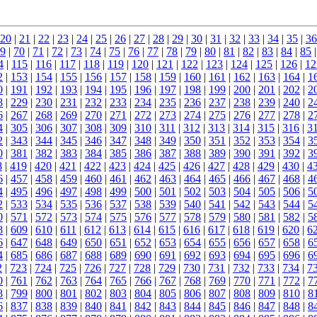
20
|
21
|
22
|
23
|
24
|
25
|
26
|
27
|
28
|
29
|
30
|
31
|
32
|
33
|
34
|
35
|
36
9
|
70
|
71
|
72
|
73
|
74
|
75
|
76
|
77
|
78
|
79
|
80
|
81
|
82
|
83
|
84
|
85
4
|
115
|
116
|
117
|
118
|
119
|
120
|
121
|
122
|
123
|
124
|
125
|
126
|
12
2
|
153
|
154
|
155
|
156
|
157
|
158
|
159
|
160
|
161
|
162
|
163
|
164
|
1
0
|
191
|
192
|
193
|
194
|
195
|
196
|
197
|
198
|
199
|
200
|
201
|
202
|
2
8
|
229
|
230
|
231
|
232
|
233
|
234
|
235
|
236
|
237
|
238
|
239
|
240
|
2
6
|
267
|
268
|
269
|
270
|
271
|
272
|
273
|
274
|
275
|
276
|
277
|
278
|
2
4
|
305
|
306
|
307
|
308
|
309
|
310
|
311
|
312
|
313
|
314
|
315
|
316
|
3
2
|
343
|
344
|
345
|
346
|
347
|
348
|
349
|
350
|
351
|
352
|
353
|
354
|
3
0
|
381
|
382
|
383
|
384
|
385
|
386
|
387
|
388
|
389
|
390
|
391
|
392
|
3
8
|
419
|
420
|
421
|
422
|
423
|
424
|
425
|
426
|
427
|
428
|
429
|
430
|
4
6
|
457
|
458
|
459
|
460
|
461
|
462
|
463
|
464
|
465
|
466
|
467
|
468
|
4
4
|
495
|
496
|
497
|
498
|
499
|
500
|
501
|
502
|
503
|
504
|
505
|
506
|
5
2
|
533
|
534
|
535
|
536
|
537
|
538
|
539
|
540
|
541
|
542
|
543
|
544
|
5
0
|
571
|
572
|
573
|
574
|
575
|
576
|
577
|
578
|
579
|
580
|
581
|
582
|
5
8
|
609
|
610
|
611
|
612
|
613
|
614
|
615
|
616
|
617
|
618
|
619
|
620
|
6
6
|
647
|
648
|
649
|
650
|
651
|
652
|
653
|
654
|
655
|
656
|
657
|
658
|
6
4
|
685
|
686
|
687
|
688
|
689
|
690
|
691
|
692
|
693
|
694
|
695
|
696
|
6
2
|
723
|
724
|
725
|
726
|
727
|
728
|
729
|
730
|
731
|
732
|
733
|
734
|
7
0
|
761
|
762
|
763
|
764
|
765
|
766
|
767
|
768
|
769
|
770
|
771
|
772
|
7
8
|
799
|
800
|
801
|
802
|
803
|
804
|
805
|
806
|
807
|
808
|
809
|
810
|
8
6
|
837
|
838
|
839
|
840
|
841
|
842
|
843
|
844
|
845
|
846
|
847
|
848
|
8