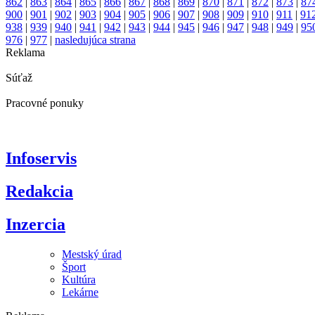
862
|
863
|
864
|
865
|
866
|
867
|
868
|
869
|
870
|
871
|
872
|
873
|
87
900
|
901
|
902
|
903
|
904
|
905
|
906
|
907
|
908
|
909
|
910
|
911
|
91
938
|
939
|
940
|
941
|
942
|
943
|
944
|
945
|
946
|
947
|
948
|
949
|
95
976
|
977
|
nasledujúca strana
Reklama
Súťaž
Pracovné ponuky
Infoservis
Redakcia
Inzercia
Mestský úrad
Šport
Kultúra
Lekárne