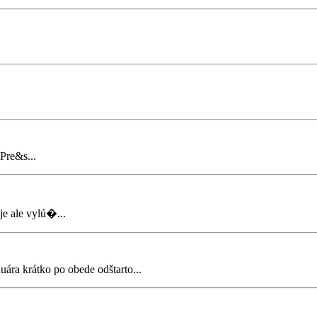
Pre&s...
je ale vylú�...
ára krátko po obede odštarto...