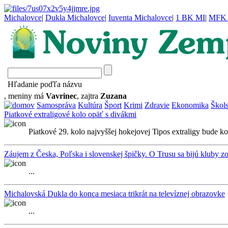
Michalovce
|
Dukla Michalovce
|
Iuventa Michalovce
|
1 BK MI
|
MFK 
Hľadanie poďľa názvu
, meniny má
Vavrinec
, zajtra
Zuzana
Samospráva
Kultúra
Šport
Krimi
Zdravie
Ekonomika
Škol
Piatkové extraligové kolo opäť s divákmi
Piatkové 29. kolo najvyššej hokejovej Tipos extraligy bude ko
Záujem z Česka, Poľska i slovenskej špičky. O Trusu sa bijú kluby z
...
Michalovská Dukla do konca mesiaca trikrát na televíznej obrazovke
...