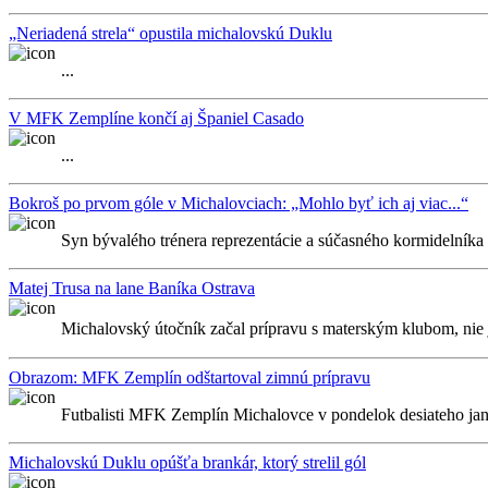
„Neriadená strela“ opustila michalovskú Duklu
...
V MFK Zemplíne končí aj Španiel Casado
...
Bokroš po prvom góle v Michalovciach: „Mohlo byť ich aj viac...“
Syn bývalého trénera reprezentácie a súčasného kormidelníka 
Matej Trusa na lane Baníka Ostrava
Michalovský útočník začal prípravu s materským klubom, nie 
Obrazom: MFK Zemplín odštartoval zimnú prípravu
Futbalisti MFK Zemplín Michalovce v pondelok desiateho janu
Michalovskú Duklu opúšťa brankár, ktorý strelil gól