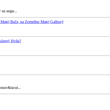
 na augu...
 Matej Bača, na Zemplíne Matej Galbavý
kúsený Hvila?
ronav&iacut...