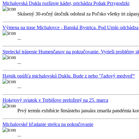
Michalovská Dukla rozširuje káder, prichádza Poliak Przygodzki
Skúsený 30-ročný útočník odohral za Poľsko všetky tri zápasy
Výmena na trase Michalovce - Banská Bystrica. Pod Urpín odchádza
...
Strelecké trápenie Humenčanov na pokračovanie. Vyrieši problémy s
...
Hajnik opúšťa michalovskú Duklu. Bude z neho "ľadový medveď“
...
Hokejový sviatok v Trebišove preložený na 25. marca
Prvý termín exhibície štrnásteho januára zmarila pandémia ko
Michalovské hľadanie strelca na pokračovanie
...