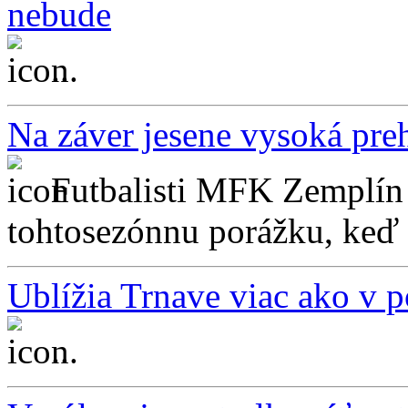
nebude
...
Na záver jesene vysoká pre
Futbalisti MFK Zemplín 
tohtosezónnu porážku, keď 
Ublížia Trnave viac ako v p
...