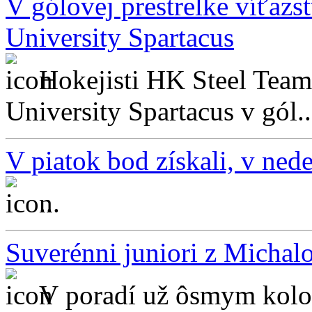
V gólovej prestrelke víťazs
University Spartacus
Hokejisti HK Steel Team 
University Spartacus v gól..
V piatok bod získali, v nedeľ
...
Suverénni juniori z Michal
V poradí už ôsmym kolo