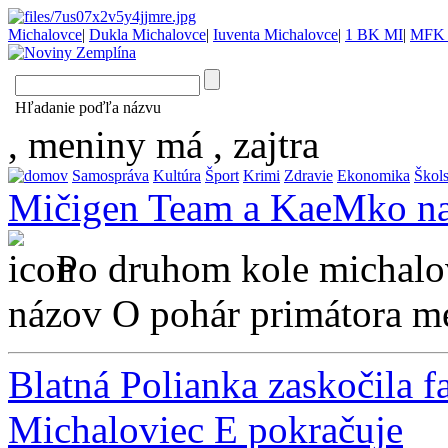
Michalovce
|
Dukla Michalovce
|
Iuventa Michalovce
|
1 BK MI
|
MFK 
Hľadanie poďľa názvu
, meniny má
, zajtra
Samospráva
Kultúra
Šport
Krimi
Zdravie
Ekonomika
Škol
Mičigen Team a KaeMko naď
Po druhom kole michalovs
názov O pohár primátora mes
Blatná Polianka zaskočila fa
Michaloviec E pokračuje