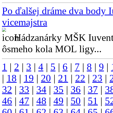
Po ďalšej dráme dva body 
vicemajstra
Hádzanárky MŠK Iuventa
ôsmeho kola MOL ligy...
1
|
2
|
3
|
4
|
5
|
6
|
7
|
8
|
9
|
|
18
|
19
|
20
|
21
|
22
|
23
|
32
|
33
|
34
|
35
|
36
|
37
|
3
46
|
47
|
48
|
49
|
50
|
51
|
5
60
|
61
|
62
|
63
|
64
|
65
|
6