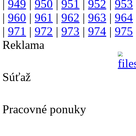
|
949
|
950
|
951
|
952
|
953
|
960
|
961
|
962
|
963
|
964
|
971
|
972
|
973
|
974
|
975
Reklama
Súťaž
Pracovné ponuky