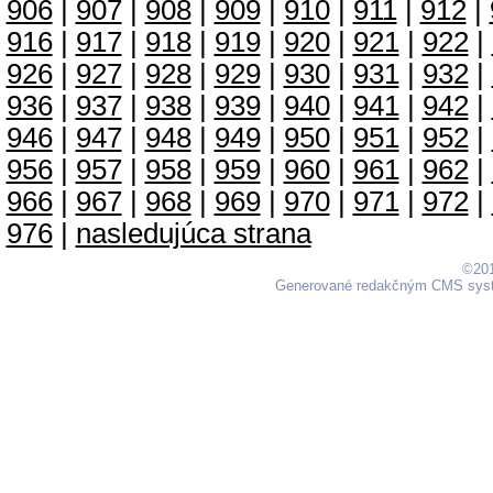
906
|
907
|
908
|
909
|
910
|
911
|
912
|
916
|
917
|
918
|
919
|
920
|
921
|
922
|
926
|
927
|
928
|
929
|
930
|
931
|
932
|
936
|
937
|
938
|
939
|
940
|
941
|
942
|
946
|
947
|
948
|
949
|
950
|
951
|
952
|
956
|
957
|
958
|
959
|
960
|
961
|
962
|
966
|
967
|
968
|
969
|
970
|
971
|
972
|
976
|
nasledujúca strana
©201
Generované redakčným CMS sy