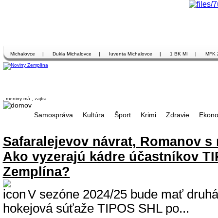
Michalovce
|
Dukla Michalovce
|
Iuventa Michalovce
|
1 BK MI
|
MFK 
, meniny má
, zajtra
Samospráva
Kultúra
Šport
Krimi
Zdravie
Ekono
Safaralejevov návrat, Romanov s
Ako vyzerajú kádre účastníkov T
Zemplína?
V sezóne 2024/25 bude mať druhá
hokejová súťaže TIPOS SHL po...