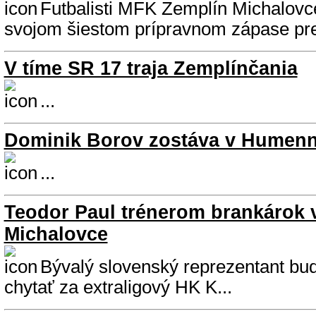
Futbalisti MFK Zemplín Michalovce
svojom šiestom prípravnom zápase pre
V tíme SR 17 traja Zemplínčania
...
Dominik Borov zostáva v Humen
...
Teodor Paul trénerom brankárok 
Michalovce
Bývalý slovenský reprezentant bud
chytať za extraligový HK K...