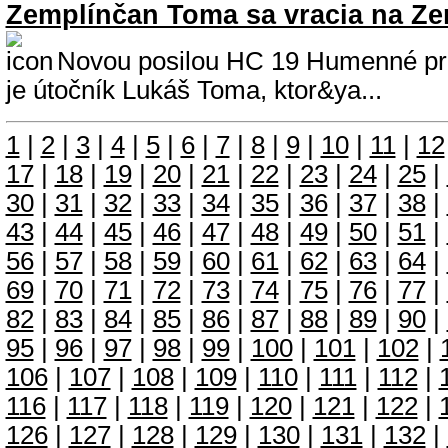
Zemplínčan Toma sa vracia na Ze
Novou posilou HC 19 Humenné pr
je útočník Lukáš Toma, ktor&ya...
1
|
2
|
3
|
4
|
5
|
6
|
7
|
8
|
9
|
10
|
11
|
12
17
|
18
|
19
|
20
|
21
|
22
|
23
|
24
|
25
|
30
|
31
|
32
|
33
|
34
|
35
|
36
|
37
|
38
|
43
|
44
|
45
|
46
|
47
|
48
|
49
|
50
|
51
|
56
|
57
|
58
|
59
|
60
|
61
|
62
|
63
|
64
|
69
|
70
|
71
|
72
|
73
|
74
|
75
|
76
|
77
|
82
|
83
|
84
|
85
|
86
|
87
|
88
|
89
|
90
|
95
|
96
|
97
|
98
|
99
|
100
|
101
|
102
|
106
|
107
|
108
|
109
|
110
|
111
|
112
|
116
|
117
|
118
|
119
|
120
|
121
|
122
|
126
|
127
|
128
|
129
|
130
|
131
|
132
|