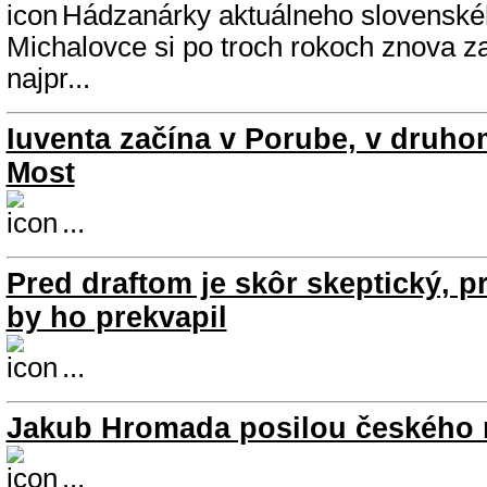
Hádzanárky aktuálneho slovenskéh
Michalovce si po troch rokoch znova zah
najpr...
Iuventa začína v Porube, v druho
Most
...
Pred draftom je skôr skeptický, p
by ho prekvapil
...
Jakub Hromada posilou českého 
...