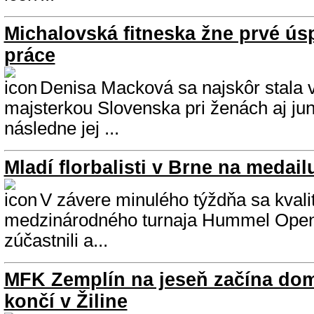
Michalovská fitneska žne prvé ús
práce
Denisa Macková sa najskôr stala vo
majsterkou Slovenska pri ženách aj ju
následne jej ...
Mladí florbalisti v Brne na medail
V závere minulého týždňa sa kval
medzinárodného turnaja Hummel Ope
zúčastnili a...
MFK Zemplín na jeseň začína do
končí v Žiline