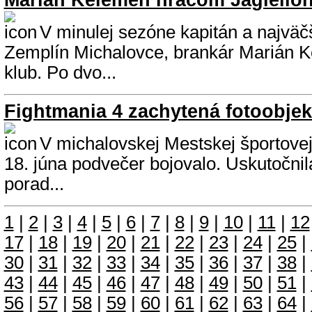
Marián Kelemen hráčom Jagiellon
V minulej sezóne kapitán a najvä
Zemplín Michalovce, brankár Marián 
klub. Po dvo...
Fightmania 4 zachytená fotoobje
V michalovskej Mestskej športovej
18. júna podvečer bojovalo. Uskutočnila
porad...
1
|
2
|
3
|
4
|
5
|
6
|
7
|
8
|
9
|
10
|
11
|
12
17
|
18
|
19
|
20
|
21
|
22
|
23
|
24
|
25
|
30
|
31
|
32
|
33
|
34
|
35
|
36
|
37
|
38
|
43
|
44
|
45
|
46
|
47
|
48
|
49
|
50
|
51
|
56
|
57
|
58
|
59
|
60
|
61
|
62
|
63
|
64
|