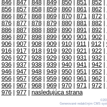
846
|
847
|
848
|
849
|
850
|
851
|
852
|
856
|
857
|
858
|
859
|
860
|
861
|
862
|
866
|
867
|
868
|
869
|
870
|
871
|
872
|
876
|
877
|
878
|
879
|
880
|
881
|
882
|
886
|
887
|
888
|
889
|
890
|
891
|
892
|
896
|
897
|
898
|
899
|
900
|
901
|
902
|
906
|
907
|
908
|
909
|
910
|
911
|
912
|
916
|
917
|
918
|
919
|
920
|
921
|
922
|
926
|
927
|
928
|
929
|
930
|
931
|
932
|
936
|
937
|
938
|
939
|
940
|
941
|
942
|
946
|
947
|
948
|
949
|
950
|
951
|
952
|
956
|
957
|
958
|
959
|
960
|
961
|
962
|
966
|
967
|
968
|
969
|
970
|
971
|
972
|
976
|
977
|
nasledujúca strana
©201
Generované redakčným CMS sy