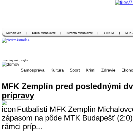
Michalovce
|
Dukla Michalovce
|
Iuventa Michalovce
|
1 BK MI
|
MFK 
, meniny má
, zajtra
Samospráva
Kultúra
Šport
Krimi
Zdravie
Ekono
MFK Zemplín pred poslednými d
prípravy
Futbalisti MFK Zemplín Michalovce
zápasom na pôde MTK Budapešť (2:0) s
rámci príp...