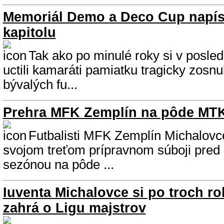
Memoriál Demo a Deco Cup napísa
kapitolu
Tak ako po minulé roky si v posle
uctili kamaráti pamiatku tragicky zosn
bývalých fu...
Prehra MFK Zemplín na pôde MT
Futbalisti MFK Zemplín Michalovce
svojom treťom prípravnom súboji pred
sezónou na pôde ...
Iuventa Michalovce si po troch r
zahrá o Ligu majstrov