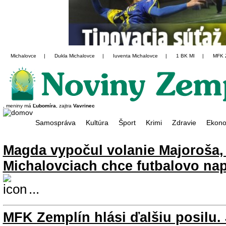
Michalovce
|
Dukla Michalovce
|
Iuventa Michalovce
|
1 BK MI
|
MFK 
, meniny má
Ľubomíra
, zajtra
Vavrinec
Samospráva
Kultúra
Šport
Krimi
Zdravie
Ekono
Magda vypočul volanie Majoroša,
Michalovciach chce futbalovo na
...
MFK Zemplín hlási ďalšiu posilu.