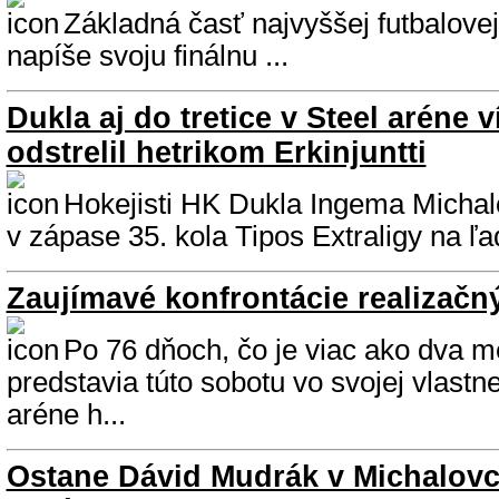
Základná časť najvyššej futbalovej
napíše svoju finálnu ...
Dukla aj do tretice v Steel aréne 
odstrelil hetrikom Erkinjuntti
Hokejisti HK Dukla Ingema Michalo
v zápase 35. kola Tipos Extraligy na ľ
Zaujímavé konfrontácie realizačn
Po 76 dňoch, čo je viac ako dva m
predstavia túto sobotu vo svojej vlast
aréne h...
Ostane Dávid Mudrák v Michalovc