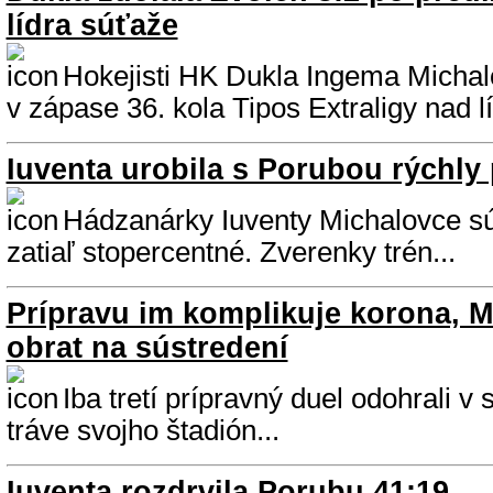
lídra súťaže
Hokejisti HK Dukla Ingema Michalo
v zápase 36. kola Tipos Extraligy nad lí
Iuventa urobila s Porubou rýchly
Hádzanárky Iuventy Michalovce sú
zatiaľ stopercentné. Zverenky trén...
Prípravu im komplikuje korona, M
obrat na sústredení
Iba tretí prípravný duel odohrali v
tráve svojho štadión...
Iuventa rozdrvila Porubu 41:19