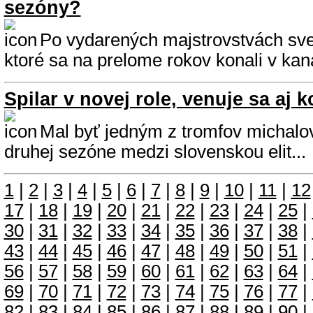
sezóny?
Po vydarených majstrovstvách sve
ktoré sa na prelome rokov konali v ka
Spilar v novej role, venuje sa aj
Mal byť jedným z tromfov michalov
druhej sezóne medzi slovenskou elit...
1
|
2
|
3
|
4
|
5
|
6
|
7
|
8
|
9
|
10
|
11
|
12
17
|
18
|
19
|
20
|
21
|
22
|
23
|
24
|
25
|
30
|
31
|
32
|
33
|
34
|
35
|
36
|
37
|
38
|
43
|
44
|
45
|
46
|
47
|
48
|
49
|
50
|
51
|
56
|
57
|
58
|
59
|
60
|
61
|
62
|
63
|
64
|
69
|
70
|
71
|
72
|
73
|
74
|
75
|
76
|
77
|
82
|
83
|
84
|
85
|
86
|
87
|
88
|
89
|
90
|