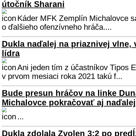
útočník Sharani
Káder MFK Zemplín Michalovce sa
o ďalšieho ofenzívneho hráča....
Dukla naďalej na priaznivej vlne, 
lídra
Ani jeden tím z účastníkov Tipos E
v prvom mesiaci roka 2021 takú f...
Bude presun hráčov na linke Dun
Michalovce pokračovať aj naďale
...
Dukla zdolala Zvolen 3:2 po predĺ