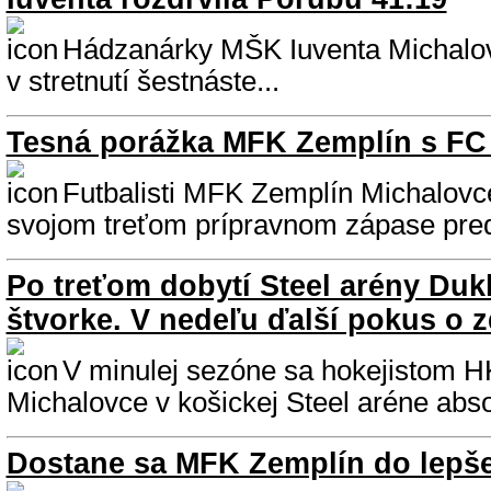
Hádzanárky MŠK Iuventa Michalovc
v stretnutí šestnáste...
Tesná porážka MFK Zemplín s FC
Futbalisti MFK Zemplín Michalovce
svojom treťom prípravnom zápase pred 
Po treťom dobytí Steel arény Dukl
štvorke. V nedeľu ďalší pokus o z
V minulej sezóne sa hokejistom 
Michalovce v košickej Steel aréne abso
Dostane sa MFK Zemplín do lepše